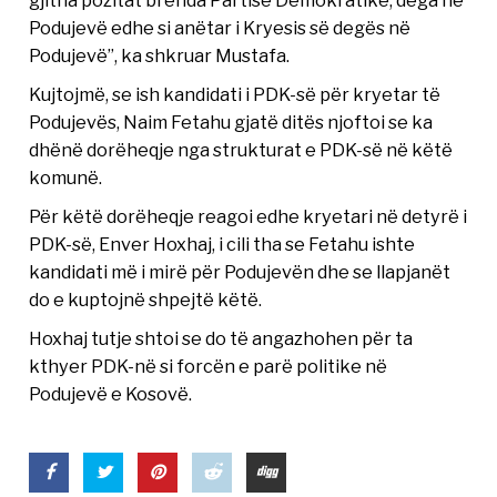
Podujevë edhe si anëtar i Kryesis së degës në
Podujevë”, ka shkruar Mustafa.
Kujtojmë, se ish kandidati i PDK-së për kryetar të
Podujevës, Naim Fetahu gjatë ditës njoftoi se ka
dhënë dorëheqje nga strukturat e PDK-së në këtë
komunë.
Për këtë dorëheqje reagoi edhe kryetari në detyrë i
PDK-së, Enver Hoxhaj, i cili tha se Fetahu ishte
kandidati më i mirë për Podujevën dhe se llapjanët
do e kuptojnë shpejtë këtë.
Hoxhaj tutje shtoi se do të angazhohen për ta
kthyer PDK-në si forcën e parë politike në
Podujevë e Kosovë.