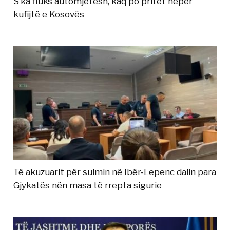
S’ka fluks automjetesh, kaq po pritet nëpër
kufijtë e Kosovës
Të akuzuarit për sulmin në Ibër-Lepenc dalin para
Gjykatës nën masa të rrepta sigurie