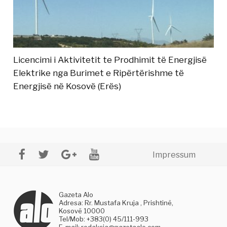
Licencimi i Aktivitetit te Prodhimit të Energjisë
Elektrike nga Burimet e Ripërtërishme të
Energjisë në Kosovë (Erës)
Impressum
Gazeta Alo
Adresa: Rr. Mustafa Kruja , Prishtinë,
Kosovë 10000
Tel/Mob: +383(0) 45/111-993
E-mail:
redaksia@gazetaalo.com