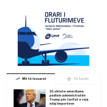
trending_up
whatshot
Më të lexuarat
Të fundit
25 shtete amerikane
padisin administratën
Trump për tarifat e reja
ndaj importeve