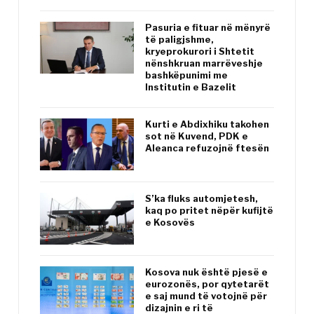
Pasuria e fituar në mënyrë
të paligjshme,
kryeprokurori i Shtetit
nënshkruan marrëveshje
bashkëpunimi me
Institutin e Bazelit
Kurti e Abdixhiku takohen
sot në Kuvend, PDK e
Aleanca refuzojnë ftesën
S’ka fluks automjetesh,
kaq po pritet nëpër kufijtë
e Kosovës
Kosova nuk është pjesë e
eurozonës, por qytetarët
e saj mund të votojnë për
dizajnin e ri të