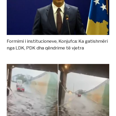
Formimi i institucioneve, Konjufca: Ka gatishmëri
nga LDK, PDK dha qëndrime të vjetra