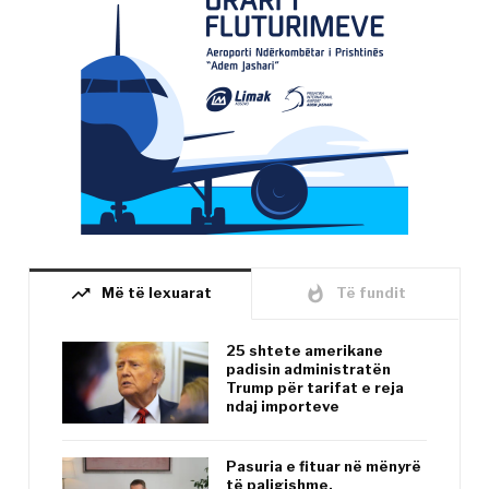
trending_up
whatshot
Më të lexuarat
Të fundit
25 shtete amerikane
padisin administratën
Trump për tarifat e reja
ndaj importeve
Pasuria e fituar në mënyrë
të paligjshme,