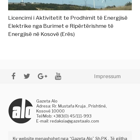
Licencimi i Aktivitetit te Prodhimit të Energjisë
Elektrike nga Burimet e Ripërtërishme të
Energjisë në Kosovë (Erës)
Impressum
Gazeta Alo
Adresa: Rr. Mustafa Kruja , Prishtinë,
Kosovë 10000
Tel/Mob: +383(0) 45/111-993
E-mail:
redaksia@gazetaalo.com
Ky website menaxhohet nga “Gazeta Alo” Sh.P.K . Të gjitha