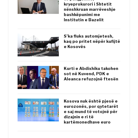
kryeprokurori i Shtetit
nënshkruan marrëveshje
bashkëpunimi me
Institutin e Bazelit
S’ka fluks automjetesh,
kaq po pritet nëpër kufijtë
e Kosovës
Kurti e Abdixhiku takohen
sot në Kuvend, PDK e
Aleanca refuzojnë ftesën
Kosova nuk është pjesë e
eurozonës, por qytetarët
e saj mund të votojnë për
dizajnin e ri të
kartëmonedhave euro