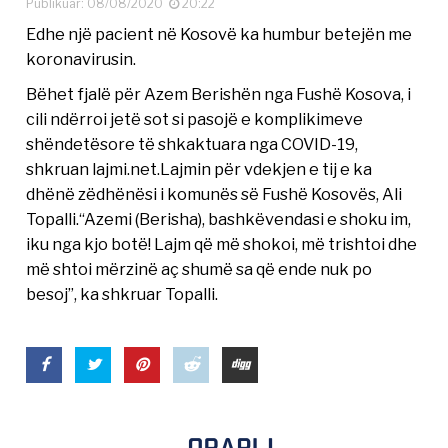
Publikuar: 08/08/2020
20:22
Edhe një pacient në Kosovë ka humbur betejën me
koronavirusin.
Bëhet fjalë për Azem Berishën nga Fushë Kosova, i
cili ndërroi jetë sot si pasojë e komplikimeve
shëndetësore të shkaktuara nga COVID-19,
shkruan lajmi.net.Lajmin për vdekjen e tij e ka
dhënë zëdhënësi i komunës së Fushë Kosovës, Ali
Topalli.“Azemi (Berisha), bashkëvendasi e shoku im,
iku nga kjo botë! Lajm që më shokoi, më trishtoi dhe
më shtoi mërzinë aç shumë sa që ende nuk po
besoj”, ka shkruar Topalli.