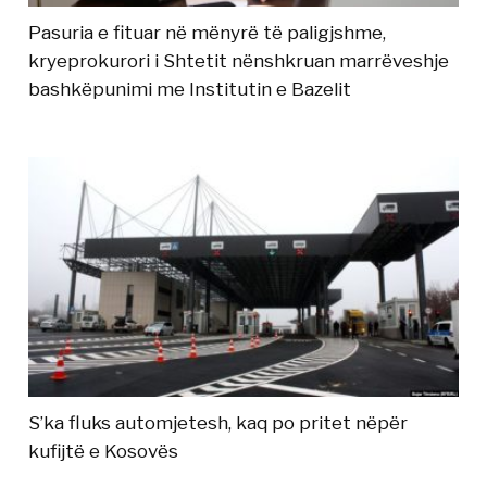
Pasuria e fituar në mënyrë të paligjshme,
kryeprokurori i Shtetit nënshkruan marrëveshje
bashkëpunimi me Institutin e Bazelit
S’ka fluks automjetesh, kaq po pritet nëpër
kufijtë e Kosovës