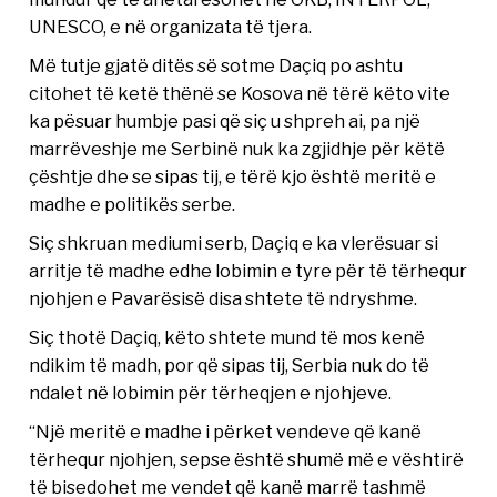
UNESCO, e në organizata të tjera.
Më tutje gjatë ditës së sotme Daçiq po ashtu
citohet të ketë thënë se Kosova në tërë këto vite
ka pësuar humbje pasi që siç u shpreh ai, pa një
marrëveshje me Serbinë nuk ka zgjidhje për këtë
çështje dhe se sipas tij, e tërë kjo është meritë e
madhe e politikës serbe.
Siç shkruan mediumi serb, Daçiq e ka vlerësuar si
arritje të madhe edhe lobimin e tyre për të tërhequr
njohjen e Pavarësisë disa shtete të ndryshme.
Siç thotë Daçiq, këto shtete mund të mos kenë
ndikim të madh, por që sipas tij, Serbia nuk do të
ndalet në lobimin për tërheqjen e njohjeve.
“Një meritë e madhe i përket vendeve që kanë
tërhequr njohjen, sepse është shumë më e vështirë
të bisedohet me vendet që kanë marrë tashmë