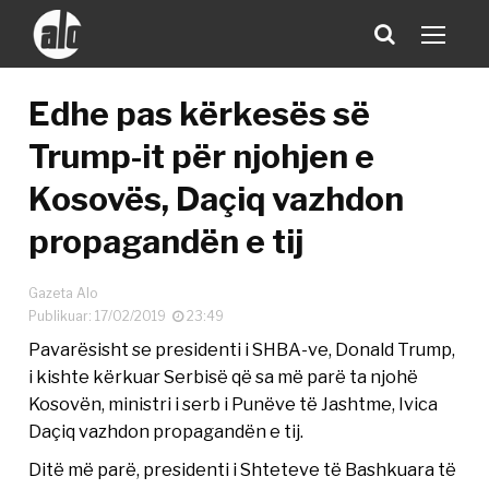
Edhe pas kërkesës së
Trump-it për njohjen e
Kosovës, Daçiq vazhdon
propagandën e tij
Gazeta Alo
Publikuar: 17/02/2019
23:49
Pavarësisht se presidenti i SHBA-ve, Donald Trump,
i kishte kërkuar Serbisë që sa më parë ta njohë
Kosovën, ministri i serb i Punëve të Jashtme, Ivica
Daçiq vazhdon propagandën e tij.
Ditë më parë, presidenti i Shteteve të Bashkuara të