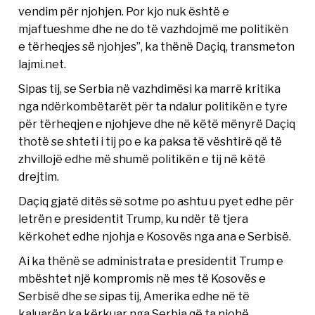
vendim për njohjen. Por kjo nuk është e
mjaftueshme dhe ne do të vazhdojmë me politikën
e tërheqjes së njohjes”, ka thënë Daçiq, transmeton
lajmi.net.
Sipas tij, se Serbia në vazhdimësi ka marrë kritika
nga ndërkombëtarët për ta ndalur politikën e tyre
për tërheqjen e njohjeve dhe në këtë mënyrë Daçiq
thotë se shteti i tij po e ka paksa të vështirë që të
zhvillojë edhe më shumë politikën e tij në këtë
drejtim.
Daçiq gjatë ditës së sotme po ashtu u pyet edhe për
letrën e presidentit Trump, ku ndër të tjera
kërkohet edhe njohja e Kosovës nga ana e Serbisë.
Ai ka thënë se administrata e presidentit Trump e
mbështet një kompromis në mes të Kosovës e
Serbisë dhe se sipas tij, Amerika edhe në të
kaluarën ka kërkuar nga Serbia që ta njohë