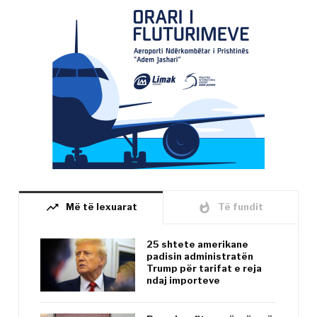
trending_up
whatshot
Më të lexuarat
Të fundit
25 shtete amerikane
padisin administratën
Trump për tarifat e reja
ndaj importeve