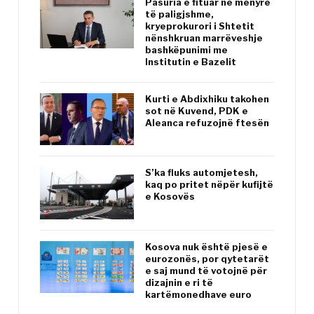
Pasuria e fituar në mënyrë
të paligjshme,
kryeprokurori i Shtetit
nënshkruan marrëveshje
bashkëpunimi me
Institutin e Bazelit
Kurti e Abdixhiku takohen
sot në Kuvend, PDK e
Aleanca refuzojnë ftesën
S’ka fluks automjetesh,
kaq po pritet nëpër kufijtë
e Kosovës
Kosova nuk është pjesë e
eurozonës, por qytetarët
e saj mund të votojnë për
dizajnin e ri të
kartëmonedhave euro