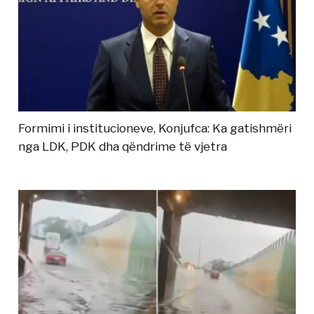
Formimi i institucioneve, Konjufca: Ka gatishmëri
nga LDK, PDK dha qëndrime të vjetra