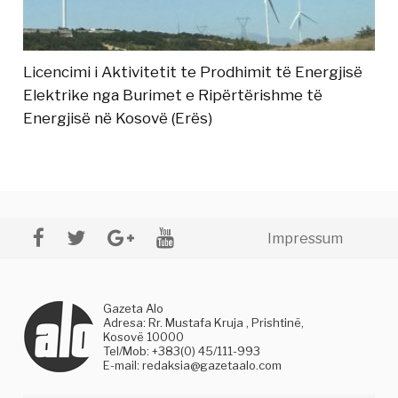
Licencimi i Aktivitetit te Prodhimit të Energjisë
Elektrike nga Burimet e Ripërtërishme të
Energjisë në Kosovë (Erës)
Impressum
Gazeta Alo
Adresa: Rr. Mustafa Kruja , Prishtinë,
Kosovë 10000
Tel/Mob: +383(0) 45/111-993
E-mail:
redaksia@gazetaalo.com