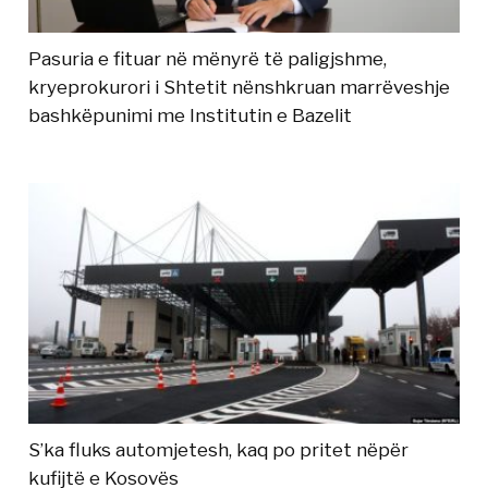
Pasuria e fituar në mënyrë të paligjshme,
kryeprokurori i Shtetit nënshkruan marrëveshje
bashkëpunimi me Institutin e Bazelit
S’ka fluks automjetesh, kaq po pritet nëpër
kufijtë e Kosovës