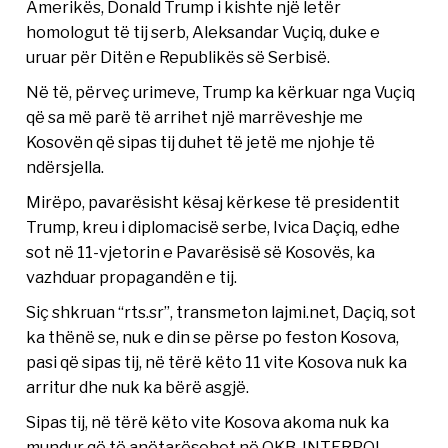
Amerikës, Donald Trump i kishte një letër
homologut të tij serb, Aleksandar Vuçiq, duke e
uruar për Ditën e Republikës së Serbisë.
Në të, përveç urimeve, Trump ka kërkuar nga Vuçiq
që sa më parë të arrihet një marrëveshje me
Kosovën që sipas tij duhet të jetë me njohje të
ndërsjella.
Mirëpo, pavarësisht kësaj kërkese të presidentit
Trump, kreu i diplomacisë serbe, Ivica Daçiq, edhe
sot në 11-vjetorin e Pavarësisë së Kosovës, ka
vazhduar propagandën e tij.
Siç shkruan “rts.sr”, transmeton lajmi.net, Daçiq, sot
ka thënë se, nuk e din se përse po feston Kosova,
pasi që sipas tij, në tërë këto 11 vite Kosova nuk ka
arritur dhe nuk ka bërë asgjë.
Sipas tij, në tërë këto vite Kosova akoma nuk ka
mundur që të anëtarësohet në OKB, INTERPOL,