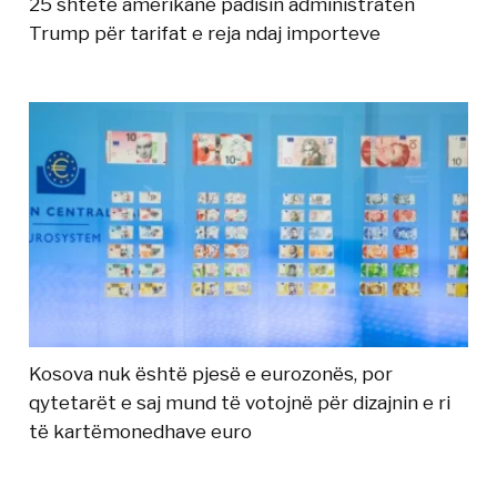
25 shtete amerikane padisin administratën
Trump për tarifat e reja ndaj importeve
Kosova nuk është pjesë e eurozonës, por
qytetarët e saj mund të votojnë për dizajnin e ri
të kartëmonedhave euro