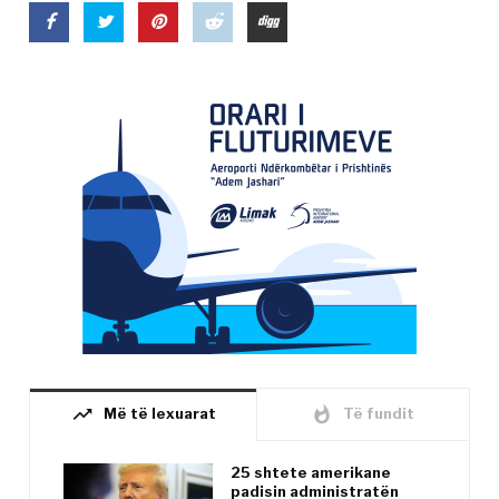
trending_up
whatshot
Më të lexuarat
Të fundit
25 shtete amerikane
padisin administratën