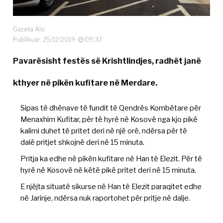
Gazeta Alo
Publikuar: 25/12/2019
09:37
Pavarësisht festës së Krishtlindjes, radhët janë
kthyer në pikën kufitare në Merdare.
Sipas të dhënave të fundit të Qendrës Kombëtare për
Menaxhim Kufitar, për të hyrë në Kosovë nga kjo pikë
kalimi duhet të pritet deri në një orë, ndërsa për të
dalë pritjet shkojnë deri në 15 minuta.
Pritja ka edhe në pikën kufitare në Han të Elezit. Për të
hyrë në Kosovë në këtë pikë pritet deri në 15 minuta.
E njëjta situatë sikurse në Han të Elezit paraqitet edhe
në Jarinje, ndërsa nuk raportohet për pritje në dalje.