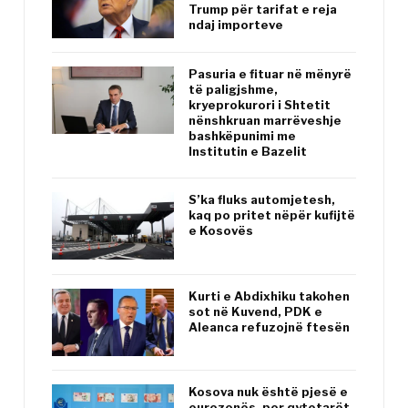
Trump për tarifat e reja
ndaj importeve
Pasuria e fituar në mënyrë
të paligjshme,
kryeprokurori i Shtetit
nënshkruan marrëveshje
bashkëpunimi me
Institutin e Bazelit
S’ka fluks automjetesh,
kaq po pritet nëpër kufijtë
e Kosovës
Kurti e Abdixhiku takohen
sot në Kuvend, PDK e
Aleanca refuzojnë ftesën
Kosova nuk është pjesë e
eurozonës, por qytetarët