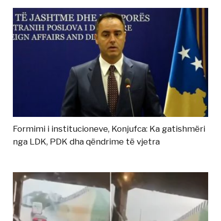
Formimi i institucioneve, Konjufca: Ka gatishmëri
nga LDK, PDK dha qëndrime të vjetra