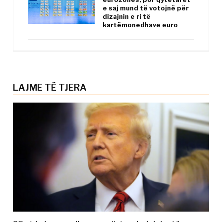
e saj mund të votojnë për
dizajnin e ri të
kartëmonedhave euro
LAJME TË TJERA