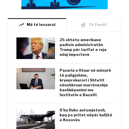
trending_up
whatshot
Më të lexuarat
Të fundit
25 shtete amerikane
padisin administratën
Trump për tarifat e reja
ndaj importeve
Pasuria e fituar në mënyrë
të paligjshme,
kryeprokurori i Shtetit
nënshkruan marrëveshje
bashkëpunimi me
Institutin e Bazelit
S’ka fluks automjetesh,
kaq po pritet nëpër kufijtë
e Kosovës