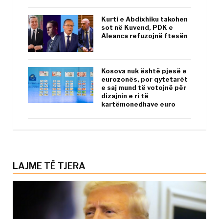
Kurti e Abdixhiku takohen
sot në Kuvend, PDK e
Aleanca refuzojnë ftesën
Kosova nuk është pjesë e
eurozonës, por qytetarët
e saj mund të votojnë për
dizajnin e ri të
kartëmonedhave euro
LAJME TË TJERA