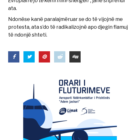
Evropian e jo të kemi mini-shengen”,
janë shprehur
ata.
Ndonëse kanë paralajmëruar se do të vijojnë me
protesta, ata s’do të radikalizojnë apo djegin flamuj
të ndonjë shteti.