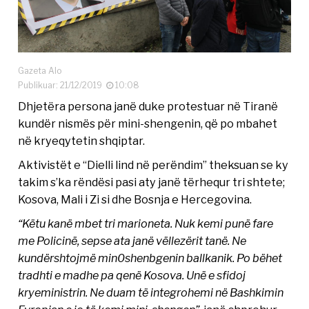
Gazeta Alo
Publikuar: 21/12/2019
10:08
Dhjetëra persona janë duke protestuar në Tiranë
kundër nismës për mini-shengenin, që po mbahet
në kryeqytetin shqiptar.
Aktivistët e “Dielli lind në perëndim” theksuan se ky
takim s’ka rëndësi pasi aty janë tërhequr tri shtete;
Kosova, Mali i Zi si dhe Bosnja e Hercegovina.
“Këtu kanë mbet tri marioneta. Nuk kemi punë fare
me Policinë, sepse ata janë vëllezërit tanë. Ne
kundërshtojmë min0shenbgenin ballkanik. Po bëhet
tradhti e madhe pa qenë Kosova. Unë e sfidoj
kryeministrin. Ne duam të integrohemi në Bashkimin