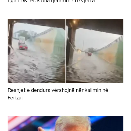
nga LDK, PDK dha qëndrime të vjetra
Reshjet e dendura vërshojnë nënkalimin në
Ferizaj