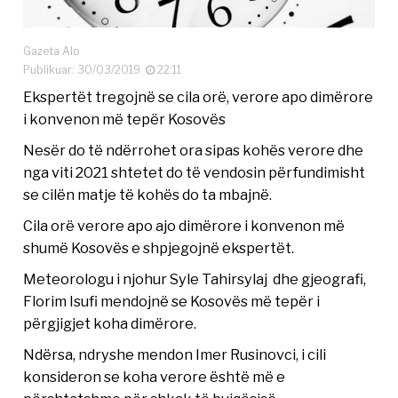
Gazeta Alo
Publikuar: 30/03/2019
22:11
Ekspertët tregojnë se cila orë, verore apo dimërore
i konvenon më tepër Kosovës
Nesër do të ndërrohet ora sipas kohës verore dhe
nga viti 2021 shtetet do të vendosin përfundimisht
se cilën matje të kohës do ta mbajnë.
Cila orë verore apo ajo dimërore i konvenon më
shumë Kosovës e shpjegojnë ekspertët.
Meteorologu i njohur Syle Tahirsylaj dhe gjeografi,
Florim Isufi mendojnë se Kosovës më tepër i
përgjigjet koha dimërore.
Ndërsa, ndryshe mendon Imer Rusinovci, i cili
konsideron se koha verore është më e