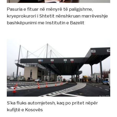
Pasuria e fituar në mënyrë të paligjshme,
kryeprokurori i Shtetit nënshkruan marrëveshje
bashkëpunimi me Institutin e Bazelit
S’ka fluks automjetesh, kaq po pritet nëpër
kufijtë e Kosovës