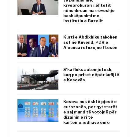
të paligjshme,
kryeprokurori i Shtetit
nënshkruan marrëveshje
bashkëpunimi me
Institutin e Bazelit
Kurti e Abdixhiku takohen
sot në Kuvend, PDK e
Aleanca refuzojnë ftesën
S’ka fluks automjetesh,
kaq po pritet nëpër kufijtë
e Kosovës
Kosova nuk është pjesë e
eurozonës, por qytetarët
e saj mund të votojnë për
dizajnin e ri të
kartëmonedhave euro