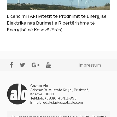
Licencimi i Aktivitetit te Prodhimit të Energjisë
Elektrike nga Burimet e Ripërtërishme të
Energjisë në Kosovë (Erës)
Impressum
Gazeta Alo
Adresa: Rr. Mustafa Kruja , Prishtinë,
Kosovë 10000
Tel/Mob: +383(0) 45/111-993
E-mail:
redaksia@gazetaalo.com
Ky website menaxhohet nga “Gazeta Alo” Sh.P.K . Të gjitha