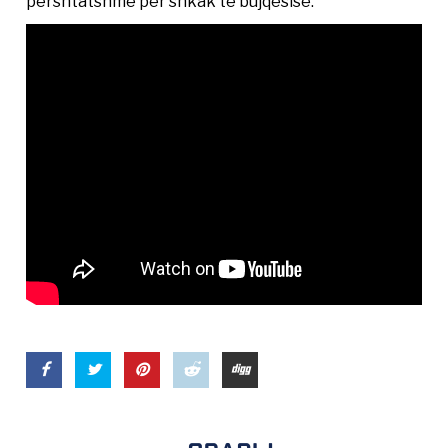
përshtatshme për shkak të bujqësisë.