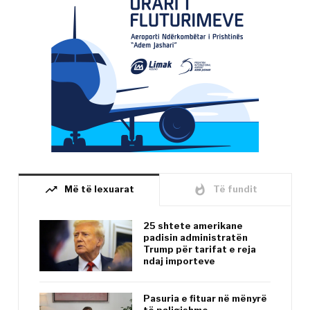
trending_up
whatshot
Më të lexuarat
Të fundit
25 shtete amerikane
padisin administratën
Trump për tarifat e reja
ndaj importeve
Pasuria e fituar në mënyrë