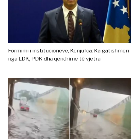
Formimi i institucioneve, Konjufca: Ka gatishmëri
nga LDK, PDK dha qëndrime të vjetra