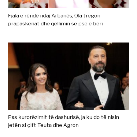
Fjala e rëndë ndaj Arbanës, Ola tregon
prapaskenat dhe qëllimin se pse e bëri
Pas kurorëzimit të dashurisë, ja ku do të nisin
jetën si çift Teuta dhe Agron