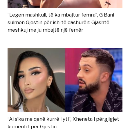
“Legen mashkull, të ka mbajtur femra”, G Bani
sulmon Gjestin për ish-të dashurën: Gjashtë
meshkuj me ju mbajtë një femër
“Ai s’ka me qenë kurrë i yti”, Xheneta i përgjigjet
komentit për Gjestin