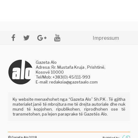
Impressum
Gazeta Alo
Adresa: Rr. Mustafa Kruja , Prishtinë,
Kosovë 10000
Tel/Mob: +383(0) 45/111-993
E-mail:
redaksia@gazetaalo.com
Ky website menaxhohet nga “Gazeta Alo” Sh.P.K . Të gjitha
materialet janë të mbrojtura me të drejta autoriale dhe nuk
mund të kopjohen, ripublikohen, riprodhohen ose të
transmetohen, pa lejen paraprake të Gazetës Alo.
© Gazeta Alo 2018