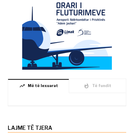
trending_up
whatshot
Më të lexuarat
Të fundit
LAJME TË TJERA