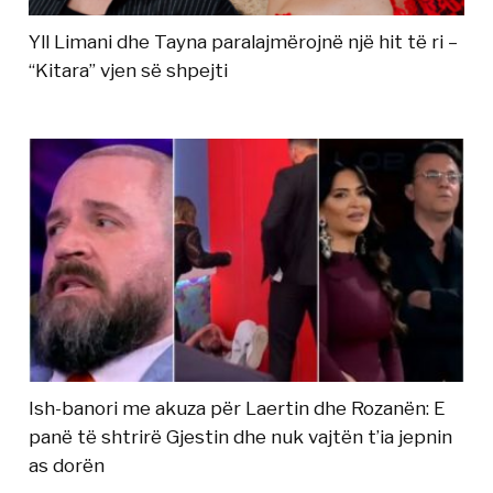
Yll Limani dhe Tayna paralajmërojnë një hit të ri –
“Kitara” vjen së shpejti
Ish-banori me akuza për Laertin dhe Rozanën: E
panë të shtrirë Gjestin dhe nuk vajtën t’ia jepnin
as dorën