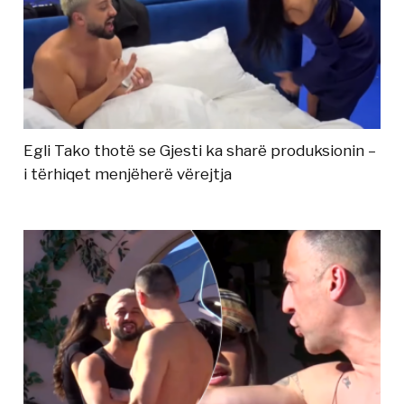
Egli Tako thotë se Gjesti ka sharë produksionin –
i tërhiqet menjëherë vërejtja