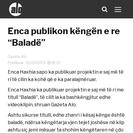
Enca publikon këngën e re
“Baladë”
Gazeta Alo
Publikuar: 01/02/2019
18:22
Enca Haxhia sapo ka publikuar projektin e saj më të
ri të cilin ka kohë që e ka paralajmëruar.
Enca Haxhia ka publikuar projektin e saj më të ri me
titull “Baladë”, të cilit ia ka bashkëngjitur edhe
videoklipin, shruan Gazeta Alo.
Ashtu sikurse titulli, edhe zhanri i kësaj kënge është
baladë, ndërsa këngëtarja vjen tejet joshëse në klip
ashtu siç jemi mësuar ta shohim këngëtaren në çdo