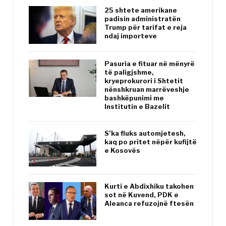
25 shtete amerikane
padisin administratën
Trump për tarifat e reja
ndaj importeve
Pasuria e fituar në mënyrë
të paligjshme,
kryeprokurori i Shtetit
nënshkruan marrëveshje
bashkëpunimi me
Institutin e Bazelit
S’ka fluks automjetesh,
kaq po pritet nëpër kufijtë
e Kosovës
Kurti e Abdixhiku takohen
sot në Kuvend, PDK e
Aleanca refuzojnë ftesën