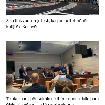
S’ka fluks automjetesh, kaq po pritet nëpër
kufijtë e Kosovës
Të akuzuarit për sulmin në Ibër-Lepenc dalin para
Gjykatës nën masa të rrepta sigurie