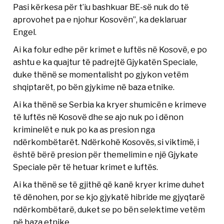
Pasi kërkesa për t’iu bashkuar BE-së nuk do të
aprovohet pa e njohur Kosovën”, ka deklaruar
Engel.
Ai ka folur edhe për krimet e luftës në Kosovë, e po
ashtu e ka quajtur të padrejtë Gjykatën Speciale,
duke thënë se momentalisht po gjykon vetëm
shqiptarët, po bën gjykime në baza etnike.
Ai ka thënë se Serbia ka kryer shumicën e krimeve
të luftës në Kosovë dhe se ajo nuk po i dënon
kriminelët e nuk po ka as presion nga
ndërkombëtarët. Ndërkohë Kosovës, si viktimë, i
është bërë presion për themelimin e një Gjykate
Speciale për të hetuar krimet e luftës.
Ai ka thënë se të gjithë që kanë kryer krime duhet
të dënohen, por se kjo gjykatë hibride me gjyqtarë
ndërkombëtarë, duket se po bën selektime vetëm
në baza etnike.