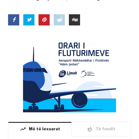
trending_up
whatshot
Më të lexuarat
Të fundit