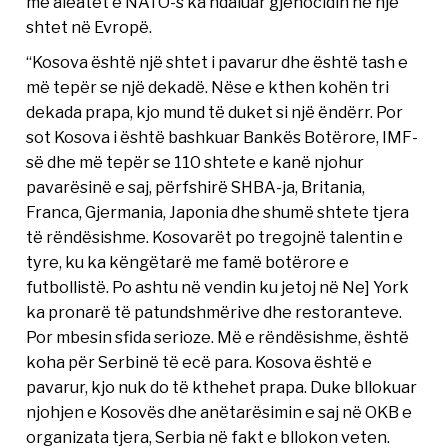
me aleatët e NATO-s ka ndaluar gjenocidin në një
shtet në Evropë.
“Kosova është një shtet i pavarur dhe është tash e
më tepër se një dekadë. Nëse e kthen kohën tri
dekada prapa, kjo mund të duket si një ëndërr. Por
sot Kosova i është bashkuar Bankës Botërore, IMF-
së dhe më tepër se 110 shtete e kanë njohur
pavarësinë e saj, përfshirë SHBA-ja, Britania,
Franca, Gjermania, Japonia dhe shumë shtete tjera
të rëndësishme. Kosovarët po tregojnë talentin e
tyre, ku ka këngëtarë me famë botërore e
futbollistë. Po ashtu në vendin ku jetoj në Ne] York
ka pronarë të patundshmërive dhe restoranteve.
Por mbesin sfida serioze. Më e rëndësishme, është
koha për Serbinë të ecë para. Kosova është e
pavarur, kjo nuk do të kthehet prapa. Duke bllokuar
njohjen e Kosovës dhe anëtarësimin e saj në OKB e
organizata tjera, Serbia në fakt e bllokon veten.