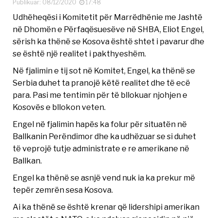
Publikuar: 08/12/2020
17:48
Udhëheqësi i Komitetit për Marrëdhënie me Jashtë
në Dhomën e Përfaqësuesëve në SHBA, Eliot Engel,
sërish ka thënë se Kosova është shtet i pavarur dhe
se është një realitet i pakthyeshëm.
Në fjalimin e tij sot në Komitet, Engel, ka thënë se
Serbia duhet ta pranojë këtë realitet dhe të ecë
para. Pasi me tentimin për të bllokuar njohjen e
Kosovës e bllokon veten.
Engel në fjalimin hapës ka folur për situatën në
Ballkanin Perëndimor dhe ka udhëzuar se si duhet
të veprojë tutje administrate e re amerikane në
Ballkan.
Engel ka thënë se asnjë vend nuk ia ka prekur më
tepër zemrën sesa Kosova.
Ai ka thënë se është krenar që lidershipi amerikan