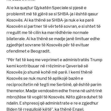
Ai e ka quajtur Gjykatën Speciale si pjesë e
problemit më të gjërë se si SHBA-ja i është qasur
Kosovës. Ai ka thënë se SHBA-ja nuk e ka parë
Kosovën si partner të vërtetë sovran, e si shtet të
rregullt me të cilin ka marrëdhënie normale
bilaterale. Ai ka thënë se madje janë limituar edhe
zgjedhjet sovrane të Kosovës për të evituar
ofendimet e Beogradit.
“Për fat të keq me veprimet e administratës Trump
kemi kontribuuar në rrëzimin e Qeverisë së
Kosovës jo shumë kohë më parë. I kemi thënë
Kosovës se nuk mund të aplikojë bazën e
reciprocitetin në tegti me Serbinë, që është parim
themelor. Madje vendosëm edhe frena në ushtrinë
mbrojtëse të vogël të Kosovës. Këto gjëra duhet të
ndalin. E shpresoj që administrate e re e zgjedhur
Biden të rregullojë këtë”, ka thënë Engel.