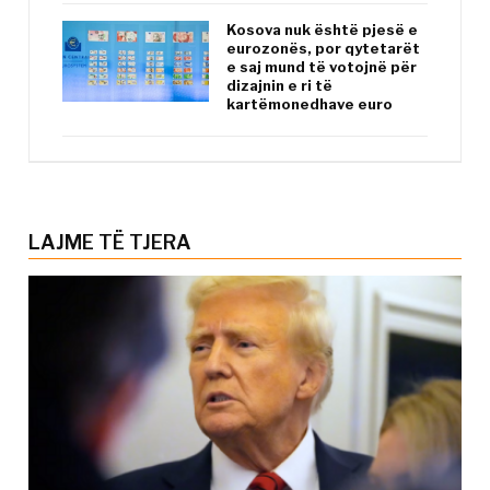
Kosova nuk është pjesë e
eurozonës, por qytetarët
e saj mund të votojnë për
dizajnin e ri të
kartëmonedhave euro
LAJME TË TJERA