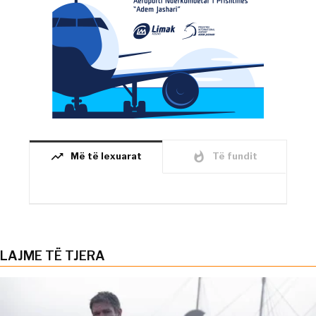
trending_up
whatshot
Më të lexuarat
Të fundit
LAJME TË TJERA