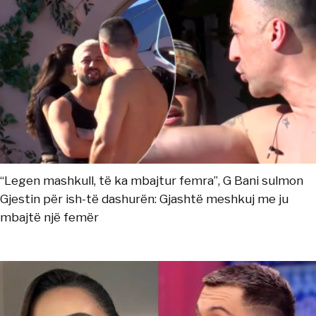
“Legen mashkull, të ka mbajtur femra”, G Bani sulmon
Gjestin për ish-të dashurën: Gjashtë meshkuj me ju
mbajtë një femër