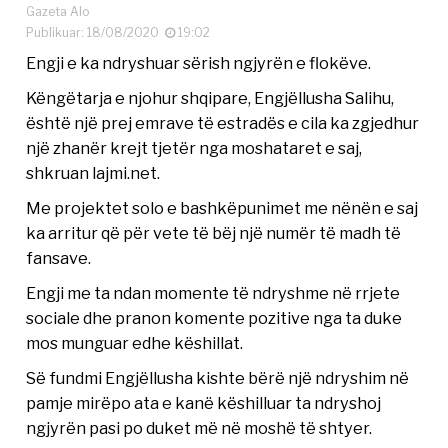
Gazeta Alo
Publikuar: 18/08/2020
19:02
Engji e ka ndryshuar sërish ngjyrën e flokëve.
Këngëtarja e njohur shqipare, Engjëllusha Salihu,
është një prej emrave të estradës e cila ka zgjedhur
një zhanër krejt tjetër nga moshataret e saj,
shkruan lajmi.net.
Me projektet solo e bashkëpunimet me nënën e saj
ka arritur që për vete të bëj një numër të madh të
fansave.
Engji me ta ndan momente të ndryshme në rrjete
sociale dhe pranon komente pozitive nga ta duke
mos munguar edhe këshillat.
Së fundmi Engjëllusha kishte bërë një ndryshim në
pamje mirëpo ata e kanë këshilluar ta ndryshoj
ngjyrën pasi po duket më në moshë të shtyer.