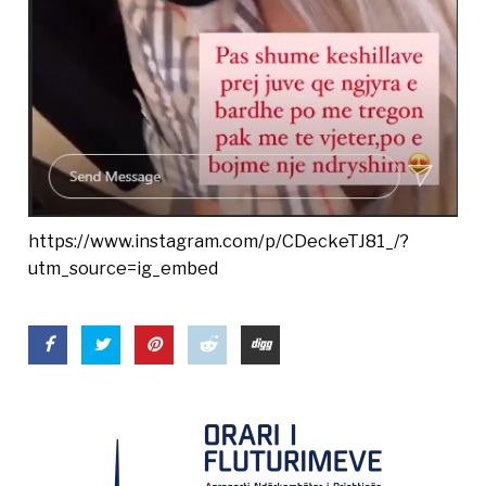
https://www.instagram.com/p/CDeckeTJ81_/?
utm_source=ig_embed