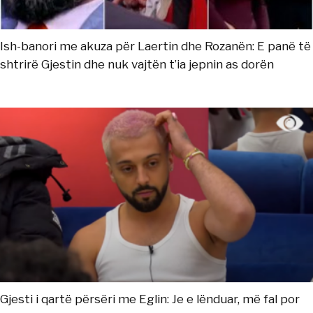
Ish-banori me akuza për Laertin dhe Rozanën: E panë të
shtrirë Gjestin dhe nuk vajtën t’ia jepnin as dorën
Gjesti i qartë përsëri me Eglin: Je e lënduar, më fal por