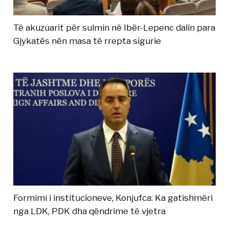
Të akuzuarit për sulmin në Ibër-Lepenc dalin para
Gjykatës nën masa të rrepta sigurie
Formimi i institucioneve, Konjufca: Ka gatishmëri
nga LDK, PDK dha qëndrime të vjetra