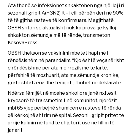
Ata thonë se infeksionet shkaktohen nga një lloj i ri
sezonal i gripit A(H3N2) K – i cili përbën deri në 90%
të të gjitha rasteve të konfirmuara. Megjithatë,
OBSH shton se aktualisht nuk ka prova që ky lloj
shkakton sëmundje më të rëndë, transmeton
KosovaPress.
OBSH thekson se vaksinimi mbetet hapi më i
rëndësishëm në parandalim. “Kjo është veçanërisht
e rëndësishme për ata me rrezik më të lartë,
përfshirë të moshuarit, ata me sëmundje kronike,
gratë shtatzëna dhe fëmijët”, thuhet në deklaratë.
Ndërsa fëmijët në moshë shkollore janë nxitësit
kryesorë të transmetimit në komunitet, njerëzit
mbi 65 vjeç përbëjnë shumicën e rasteve të rënda
që kërkojnë shtrim në spital. Sezoni i gripit pritet të
arrijë kulmin në fund të dhjetorit ose në fillim të
janarit.