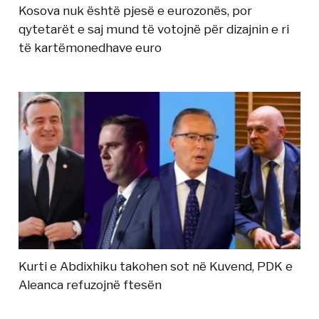
Kosova nuk është pjesë e eurozonës, por
qytetarët e saj mund të votojnë për dizajnin e ri
të kartëmonedhave euro
Kurti e Abdixhiku takohen sot në Kuvend, PDK e
Aleanca refuzojnë ftesën