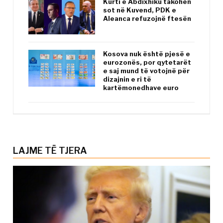
Kurti e Abdixhiku takohen
sot në Kuvend, PDK e
Aleanca refuzojnë ftesën
Kosova nuk është pjesë e
eurozonës, por qytetarët
e saj mund të votojnë për
dizajnin e ri të
kartëmonedhave euro
LAJME TË TJERA