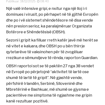
Publikuar: 18/12/2025
08:40
Një valë intensive gripi, e nxitur nga një lloj i ri
dominues i virusit, po përhapet në të gjithë Evropën
dhe po i vë sistemet shëndetësore në disa vende
nën presion serioz, ka paralajmëruar Organizata
Botërore e Shëndetësisë (OBSH).
Sezoni i gripit ka filluar rreth katër javë më herët se
në vitet e kaluara, dhe OBSH po u bën thirrje
qytetarëve të vaksinohen për të zvogëluar
rrezikun e sëmundjeve të rënda, raporton Guardian.
OBSH raportoi sot se të paktën 27 nga 38 vendet
në Evropë po përjetojnë “aktivitet të lartë ose
shumë të lartë të gripit”. Në gjashtë vende,
përfshirë Irlandën, Serbinë, Slloveninë dhe
Mbretërinë e Bashkuar, më shumë se gjysma e
pacientëve me simptoma të ngjashme me gripin
kanë rezultuar pozitivë.