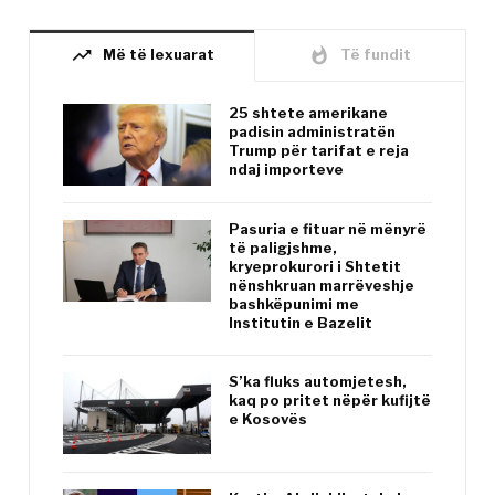
trending_up
whatshot
Më të lexuarat
Të fundit
25 shtete amerikane
padisin administratën
Trump për tarifat e reja
ndaj importeve
Pasuria e fituar në mënyrë
të paligjshme,
kryeprokurori i Shtetit
nënshkruan marrëveshje
bashkëpunimi me
Institutin e Bazelit
S’ka fluks automjetesh,
kaq po pritet nëpër kufijtë
e Kosovës