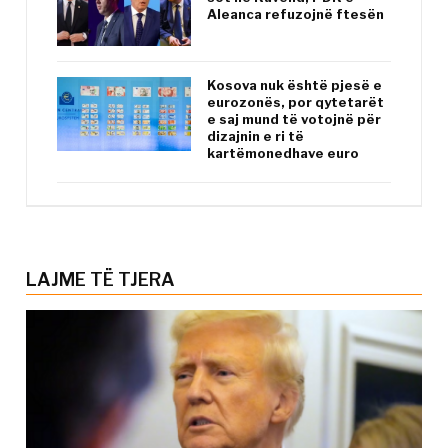
Aleanca refuzojnë ftesën
Kosova nuk është pjesë e
eurozonës, por qytetarët
e saj mund të votojnë për
dizajnin e ri të
kartëmonedhave euro
LAJME TË TJERA