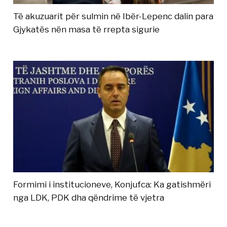
Të akuzuarit për sulmin në Ibër-Lepenc dalin para
Gjykatës nën masa të rrepta sigurie
Formimi i institucioneve, Konjufca: Ka gatishmëri
nga LDK, PDK dha qëndrime të vjetra