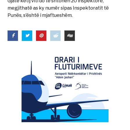
Gjatë këtij viti do të shtohen 20 inspektorë,
megjithatë as ky numër sipas Inspektoratit të
Punës, s’është i mjaftueshëm.