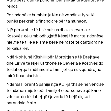
rënda.
Por, ndonëse humbën jetën në vendin e tyre të
punës përkrahja financiare për ta mungon.
Një përkrahje të tillë nuk ua dha as qeveria e
Kosovës, që u mblodh gjatë kësaj të marte, ndonëse
një gjë të tillë e kishte bërë në raste të caktuara në
të kaluarën.
Ndërkohë, në Këshilli për Mbrojtjen e të Drejtave
dhe Lirive të Njeriut thonë se Qeveria e Kosovës do
të duhej që ti ndihmonte familjet që nuk qëndrojnë
mirë financiarisht.
Ndërsa Florent Spahija nga KDI-ja tha se në vend se
të ndahen mjete për familjet e personave që kanë
vdekur, do të duhej që Qeveria të bëjë diçka t’i
parandalojë ato.