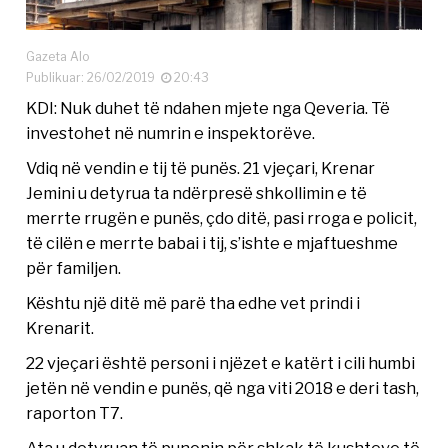
Gazeta Alo
Publikuar: 26/02/2019
20:43
KDI: Nuk duhet të ndahen mjete nga Qeveria. Të
investohet në numrin e inspektorëve.
Vdiq në vendin e tij të punës. 21 vjeçari, Krenar
Jemini u detyrua ta ndërpresë shkollimin e të
merrte rrugën e punës, çdo ditë, pasi rroga e policit,
të cilën e merrte babai i tij, s’ishte e mjaftueshme
për familjen.
Kështu një ditë më parë tha edhe vet prindi i
Krenarit.
22 vjeçari është personi i njëzet e katërt i cili humbi
jetën në vendin e punës, që nga viti 2018 e deri tash,
raporton T7.
Ata u detyruan të punonin për shkak të kushteve të