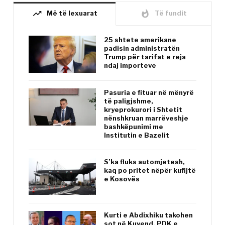
trending_up
whatshot
Më të lexuarat
Të fundit
25 shtete amerikane
padisin administratën
Trump për tarifat e reja
ndaj importeve
Pasuria e fituar në mënyrë
të paligjshme,
kryeprokurori i Shtetit
nënshkruan marrëveshje
bashkëpunimi me
Institutin e Bazelit
S’ka fluks automjetesh,
kaq po pritet nëpër kufijtë
e Kosovës
Kurti e Abdixhiku takohen
sot në Kuvend, PDK e