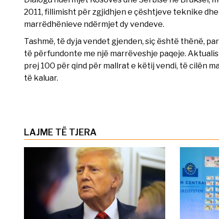
2011, fillimisht për zgjidhjen e çështjeve teknike dhe
marrëdhënieve ndërmjet dy vendeve.
Tashmë, të dyja vendet gjenden, siç është thënë, para 
të përfundonte me një marrëveshje paqeje. Aktualish
prej 100 për qind për mallrat e këtij vendi, të cilën 
të kaluar.
LAJME TË TJERA