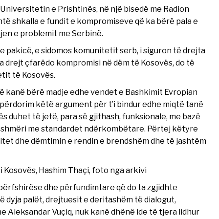
Universitetin e Prishtinës, në një bisedë me Radion
htë shkalla e fundit e kompromiseve që ka bërë pala e
jen e problemit me Serbinë.
eve pakicë, e sidomos komunitetit serb, i siguron të drejta
ja drejt çfarëdo kompromisi në dëm të Kosovës, do të
tit të Kosovës.
që kanë bërë madje edhe vendet e Bashkimit Evropian
 përdorim këtë argument për t’i bindur edhe miqtë tanë
 duhet të jetë, para së gjithash, funksionale, me bazë
eshmëri me standardet ndërkombëtare. Përtej këtyre
alitet dhe dëmtimin e rendin e brendshëm dhe të jashtëm
i Kosovës, Hashim Thaçi, foto nga arkivi
përfshirëse dhe përfundimtare që do ta zgjidhte
dyja palët, drejtuesit e deritashëm të dialogut,
he Aleksandar Vuçiq, nuk kanë dhënë ide të tjera lidhur