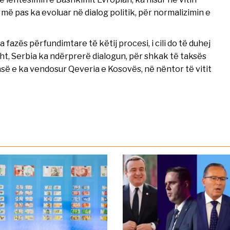
 më pas ka evoluar në dialog politik, për normalizimin e
fazës përfundimtare të këtij procesi, i cili do të duhej
t, Serbia ka ndërprerë dialogun, për shkak të taksës
masë e ka vendosur Qeveria e Kosovës, në nëntor të vitit