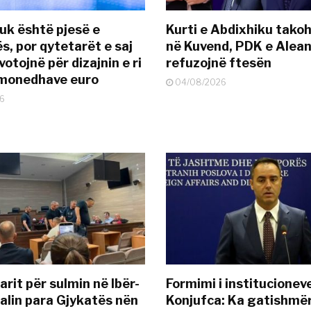
uk është pjesë e
Kurti e Abdixhiku tako
s, por qytetarët e saj
në Kuvend, PDK e Alea
otojnë për dizajnin e ri
refuzojnë ftesën
ëmonedhave euro
04/08/2026
6
rit për sulmin në Ibër-
Formimi i institucionev
alin para Gjykatës nën
Konjufca: Ka gatishmër