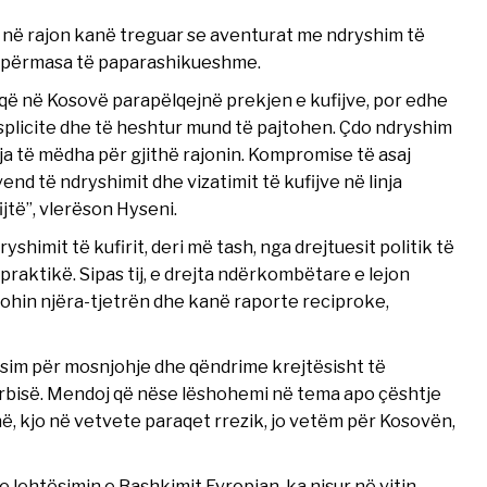
 në rajon kanë treguar se aventurat me ndryshim të
rë përmasa të paparashikueshme.
a që në Kosovë parapëlqejnë prekjen e kufijve, por edhe
plicite dhe të heshtur mund të pajtohen. Çdo ndryshim
oja të mëdha për gjithë rajonin. Kompromise të asaj
nd të ndryshimit dhe vizatimit të kufijve në linja
fijtë”, vlerëson Hyseni.
himit të kufirit, deri më tash, nga drejtuesit politik të
raktikë. Sipas tij, e drejta ndërkombëtare e lejon
e njohin njëra-tjetrën dhe kanë raporte reciproke,
lasim për mosnjohje dhe qëndrime krejtësisht të
bisë. Mendoj që nëse lëshohemi në tema apo çështje
në, kjo në vetvete paraqet rrezik, jo vetëm për Kosovën,
lehtësimin e Bashkimit Evropian, ka nisur në vitin