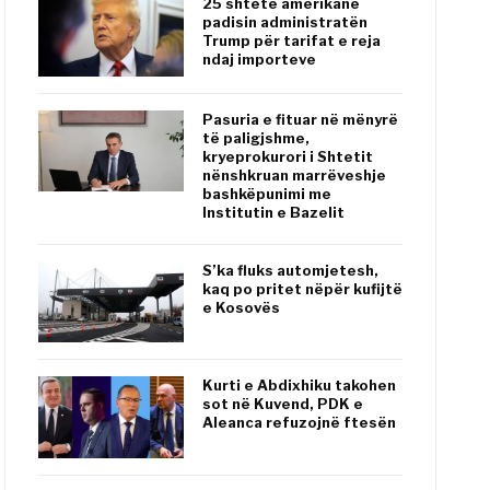
25 shtete amerikane
padisin administratën
Trump për tarifat e reja
ndaj importeve
Pasuria e fituar në mënyrë
të paligjshme,
kryeprokurori i Shtetit
nënshkruan marrëveshje
bashkëpunimi me
Institutin e Bazelit
S’ka fluks automjetesh,
kaq po pritet nëpër kufijtë
e Kosovës
Kurti e Abdixhiku takohen
sot në Kuvend, PDK e
Aleanca refuzojnë ftesën