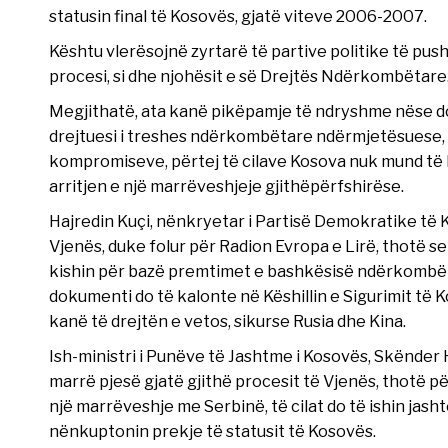
statusin final të Kosovës, gjatë viteve 2006-2007.
Kështu vlerësojnë zyrtarë të partive politike të push
procesi, si dhe njohësit e së Drejtës Ndërkombëtare
Megjithatë, ata kanë pikëpamje të ndryshme nëse doku
drejtuesi i treshes ndërkombëtare ndërmjetësuese, S
kompromiseve, përtej të cilave Kosova nuk mund të 
arritjen e një marrëveshjeje gjithëpërfshirëse.
Hajredin Kuçi, nënkryetar i Partisë Demokratike të Ko
Vjenës, duke folur për Radion Evropa e Lirë, thotë s
kishin për bazë premtimet e bashkësisë ndërkombëta
dokumenti do të kalonte në Këshillin e Sigurimit t
kanë të drejtën e vetos, sikurse Rusia dhe Kina.
Ish-ministri i Punëve të Jashtme i Kosovës, Skënder 
marrë pjesë gjatë gjithë procesit të Vjenës, thotë 
një marrëveshje me Serbinë, të cilat do të ishin jash
nënkuptonin prekje të statusit të Kosovës.