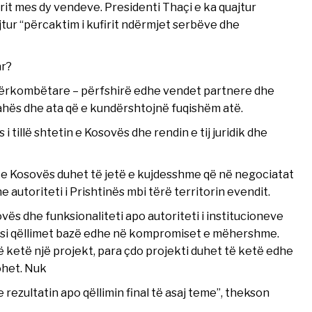
it mes dy vendeve. Presidenti Thaçi e ka quajtur
uajtur “përcaktim i kufirit ndërmjet serbëve dhe
ar?
 ndërkombëtare – përfshirë edhe vendet partnere dhe
ahës dhe ata që e kundërshtojnë fuqishëm atë.
tillë shtetin e Kosovës dhe rendin e tij juridik dhe
 e Kosovës duhet të jetë e kujdesshme që në negociatat
 autoriteti i Prishtinës mbi tërë territorin evendit.
vës dhe funksionaliteti apo autoriteti i institucioneve
ë si qëllimet bazë edhe në kompromiset e mëhershme.
ë ketë një projekt, para çdo projekti duhet të ketë edhe
ohet. Nuk
rezultatin apo qëllimin final të asaj teme”, thekson