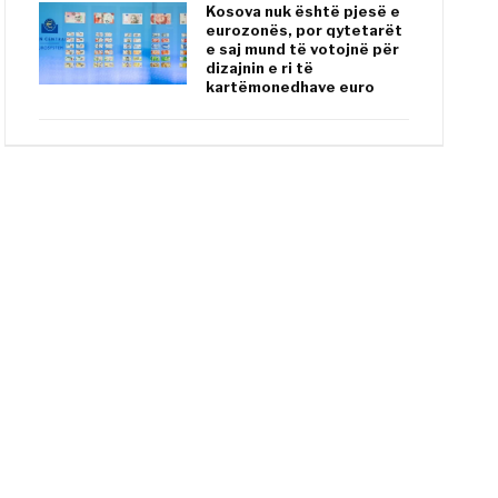
Kosova nuk është pjesë e
eurozonës, por qytetarët
e saj mund të votojnë për
dizajnin e ri të
kartëmonedhave euro