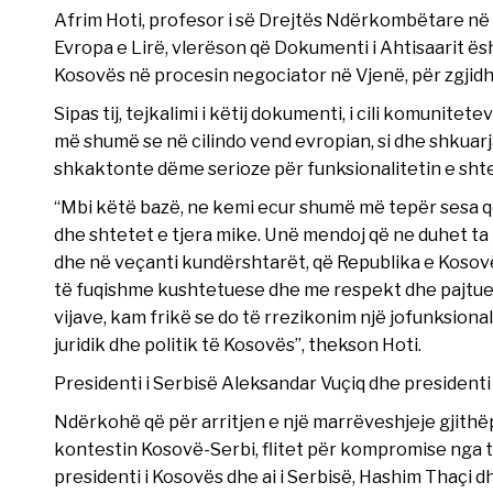
Afrim Hoti, profesor i së Drejtës Ndërkombëtare në 
Evropa e Lirë, vlerëson që Dokumenti i Ahtisaarit ës
Kosovës në procesin negociator në Vjenë, për zgjidh
Sipas tij, tejkalimi i këtij dokumenti, i cili komunitet
më shumë se në cilindo vend evropian, si dhe shkuar
shkaktonte dëme serioze për funksionalitetin e shte
“Mbi këtë bazë, ne kemi ecur shumë më tepër sesa 
dhe shtetet e tjera mike. Unë mendoj që ne duhet ta
dhe në veçanti kundërshtarët, që Republika e Kosovës
të fuqishme kushtetuese dhe me respekt dhe pajtu
vijave, kam frikë se do të rrezikonim një jofunksion
juridik dhe politik të Kosovës”, thekson Hoti.
Presidenti i Serbisë Aleksandar Vuçiq dhe presidenti 
Ndërkohë që për arritjen e një marrëveshjeje gjithë
kontestin Kosovë-Serbi, flitet për kompromise nga të 
presidenti i Kosovës dhe ai i Serbisë, Hashim Thaçi d