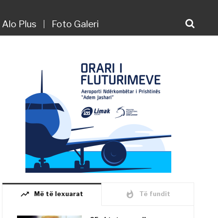
Alo Plus
Foto Galeri
trending_up
whatshot
Më të lexuarat
Të fundit