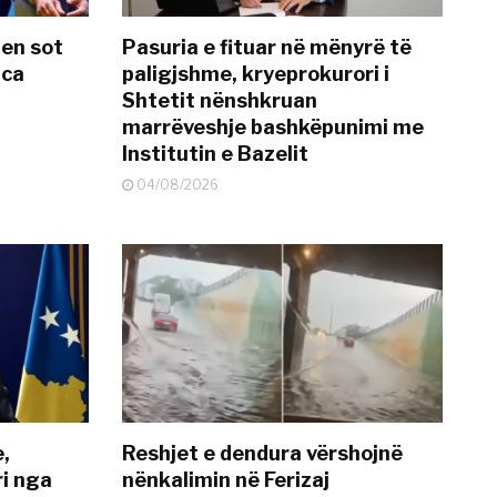
hen sot
Pasuria e fituar në mënyrë të
nca
paligjshme, kryeprokurori i
Shtetit nënshkruan
marrëveshje bashkëpunimi me
Institutin e Bazelit
04/08/2026
e,
Reshjet e dendura vërshojnë
i nga
nënkalimin në Ferizaj