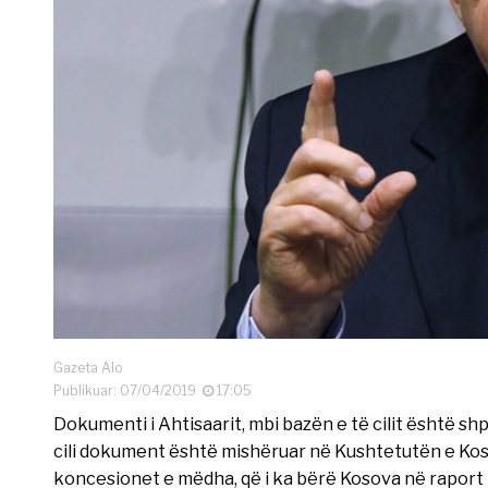
Gazeta Alo
Publikuar: 07/04/2019
17:05
Dokumenti i Ahtisaarit, mbi bazën e të cilit është shp
cili dokument është mishëruar në Kushtetutën e Ko
koncesionet e mëdha, që i ka bërë Kosova në raport