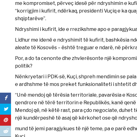
me kompromiset, përveç idesë për ndryshimin e kufir
“korrigjim i kufirit, ndërkaq, presidenti Vuçiq e ka q
shqiptarëve”.
Ndryshimi i kufirit, ide e rrezikshme apo e paragjyku
Lidhur me idenë e ndryshimit të kufirit, bashkësia
aleate të Kosovës – është treguar e ndarë, në përkr
Por, a do ta cenonte dhe zhvlerësonte një kompromis i 
politik?
Nënkryetari i PDK-së, Kuçi, shpreh mendimin se pala
e ardhshme të mos preket funksionaliteti i shtetit dhe
“Unë mendoj që tërësia territoriale, pavarësia e Koso
qendrore në tërë territorin e Republikës, kanë qen
Mendoj që, në këtë rast, para çdo negociate, duhet t
një kundërpeshë të asaj që kërkohet ose që ndrysh
mund të jemi paragjykues të një teme, pa e parë edhe 
Kuçi.