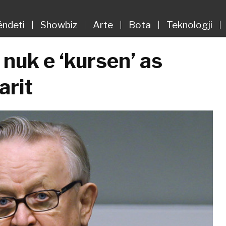
ëndeti
Showbiz
Arte
Bota
Teknologji
 nuk e ‘kursen’ as
arit