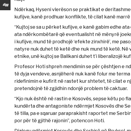
Ndërkaq, Hyseni vlerëson se praktikat e deritashme
kufijve, kanë prodhuar konflikte, të cilat kanë mar
“Kujtoj se sa u përket kufijve, e kanë gabim edhe at
ata ndërkombëtarë që eventualisht në mënyrë joeks
i kufijve, mund të prodhojë ‘efekte zinxhirë’, me pas
natyre nuk duhet të ketë dhe nuk mund të ketë. Në ve
etnike, unë kujtoj se Ballkani duhet t’i liberalizojë ku
Profesor Hoti shpreh mendimin se për çështjen e ndrys
të dyja vendeve, asnjëherë nuk kanë folur me terma p
ridefinimin e kufirit në rastet kur shtetet, të cilat 
pretendojnë të zgjidhin ndonjë problem të caktuar.
“Kjo nuk është në rastin e Kosovës, sepse këtu po f
kundërta dhe antagoniste ndërmjet Kosovës dhe Ser
të tilla, pa e sqaruar paraprakisht raportet me Serbi
por për të gjithë rajonin”, potencon Hoti.
Dialogu ndërmjet Kosovës dhe Serbisë në Bruksel, me 