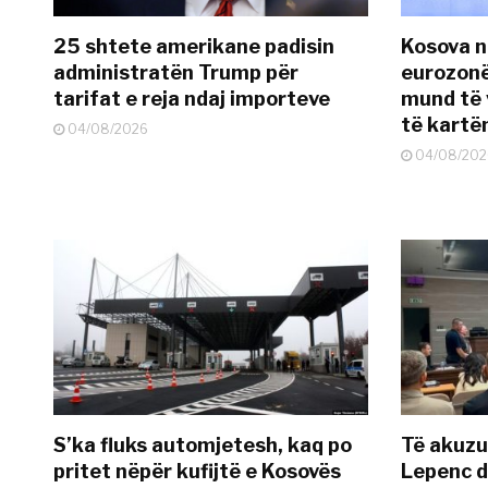
25 shtete amerikane padisin
Kosova n
administratën Trump për
eurozonë
tarifat e reja ndaj importeve
mund të v
të kart
04/08/2026
04/08/202
S’ka fluks automjetesh, kaq po
Të akuzua
pritet nëpër kufijtë e Kosovës
Lepenc d