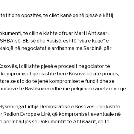
tetit dhe opozitës, të cilët kanë qenë pjesë e këtij
.
menti, të cilin e kishte ofruar Marti Ahtisaari,
HBA-së, BE-së dhe Rusisë, është “vija e kuqe” e
kalojë në negociatat e ardhshme me Serbinë, për
sovës, i cili ishte pjesë e procesit negociator të
e kompromiset që i kishte bërë Kosova në atë proces,
re se ato do të jenë kompromiset e fundit dhe se
ë Kombeve të Bashkuara edhe me pëlqimin e anëtareve që
Hyseni nga Lidhja Demokratike e Kosovës, i cili kishte
për Radion Evropa e Lirë, që kompromiset eventuale në
të përmbajtjes së Dokumentit të Ahtisaarit, do të