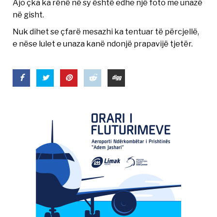
Ajo çka ka rënë në sy është edhe një foto me unazë
në gisht.
Nuk dihet se çfarë mesazhi ka tentuar të përcjellë,
e nëse lulet e unaza kanë ndonjë prapavijë tjetër.