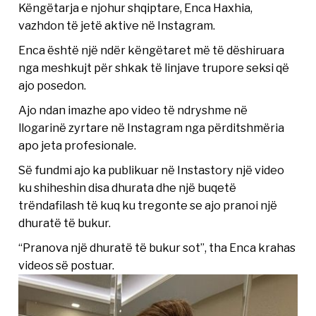
Këngëtarja e njohur shqiptare, Enca Haxhia,
vazhdon të jetë aktive në Instagram.
Enca është një ndër këngëtaret më të dëshiruara
nga meshkujt për shkak të linjave trupore seksi që
ajo posedon.
Ajo ndan imazhe apo video të ndryshme në
llogarinë zyrtare në Instagram nga përditshmëria
apo jeta profesionale.
Së fundmi ajo ka publikuar në Instastory një video
ku shiheshin disa dhurata dhe një buqetë
trëndafilash të kuq ku tregonte se ajo pranoi një
dhuratë të bukur.
“Pranova një dhuratë të bukur sot”, tha Enca krahas
videos së postuar.