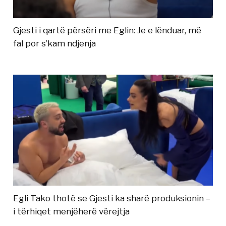
Gjesti i qartë përsëri me Eglin: Je e lënduar, më
fal por s’kam ndjenja
Egli Tako thotë se Gjesti ka sharë produksionin –
i tërhiqet menjëherë vërejtja