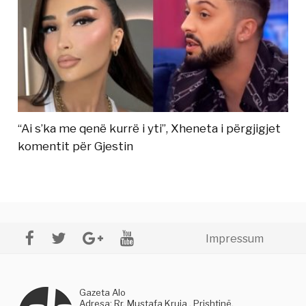
“Ai s’ka me qenë kurrë i yti”, Xheneta i përgjigjet
komentit për Gjestin
Impressum
Gazeta Alo
Adresa: Rr. Mustafa Kruja , Prishtinë,