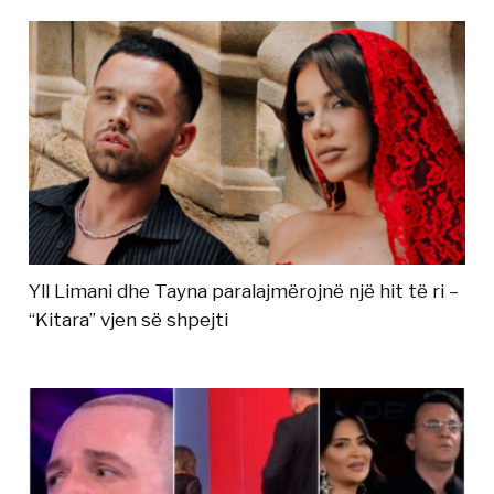
Yll Limani dhe Tayna paralajmërojnë një hit të ri –
“Kitara” vjen së shpejti