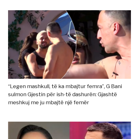
“Legen mashkull, të ka mbajtur femra”, G Bani
sulmon Gjestin për ish-të dashurën: Gjashtë
meshkuj me ju mbajtë një femër