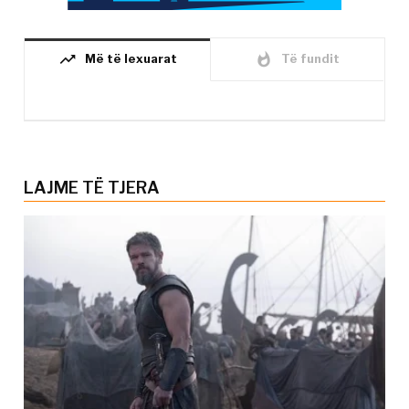
trending_up
whatshot
Më të lexuarat
Të fundit
LAJME TË TJERA