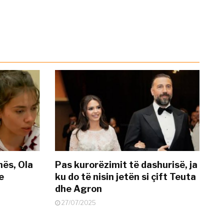
nës, Ola
Pas kurorëzimit të dashurisë, ja
e
ku do të nisin jetën si çift Teuta
dhe Agron
27/07/2025