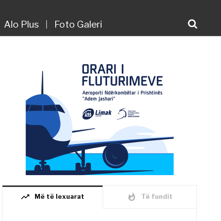
Alo Plus
Foto Galeri
trending_up
whatshot
Më të lexuarat
Të fundit