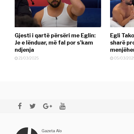
Gjesti i qartë përsëri me Eglin:
Egli Tako
Je e lënduar, më fal por s’kam
sharë pro
ndjenja
menjëher
21/03/2025
05/03/202
Gazeta Alo