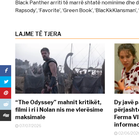
Black Panther arriti të marrë shtatë nominime dhe do t
Rapsody’, ‘Favorite’, ‘Green Book’, ‘BlacKkKlansman’,
LAJME TË TJERA
“The Odyssey” mahnit kritikët,
Dy javë p
filmi i ri i Nolan nis me vlerësime
përjasht
maksimale
Ferma VI
informac
07/07/2026
02/06/202