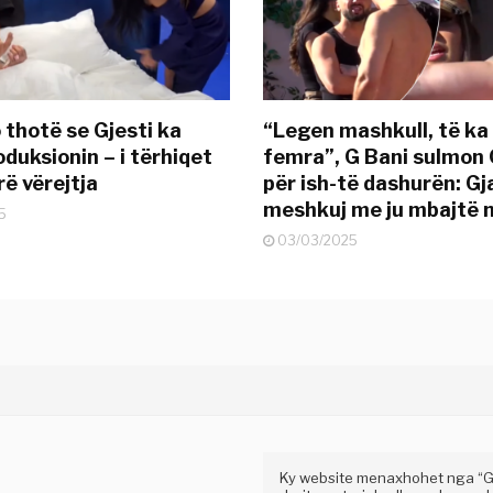
 thotë se Gjesti ka
“Legen mashkull, të ka
duksionin – i tërhiqet
femra”, G Bani sulmon 
ë vërejtja
për ish-të dashurën: G
meshkuj me ju mbajtë 
5
03/03/2025
Ky website menaxhohet nga “Gaz