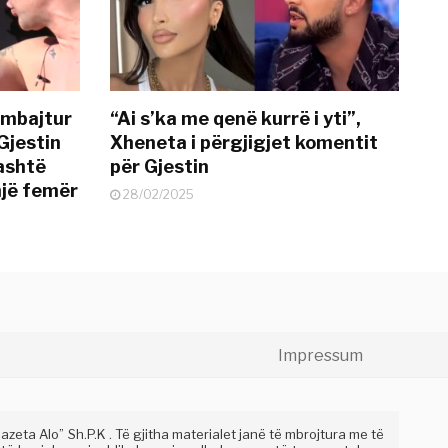
 mbajtur
“Ai s’ka me qenë kurrë i yti”,
Gjestin
Xheneta i përgjigjet komentit
jashtë
për Gjestin
një femër
28/02/2025
Impressum
eta Alo” Sh.P.K . Të gjitha materialet janë të mbrojtura me të