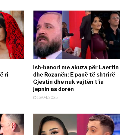
Ish-banori me akuza për Laertin
ë ri –
dhe Rozanën: E panë të shtrirë
Gjestin dhe nuk vajtën t’ia
jepnin as dorën
16/04/2025