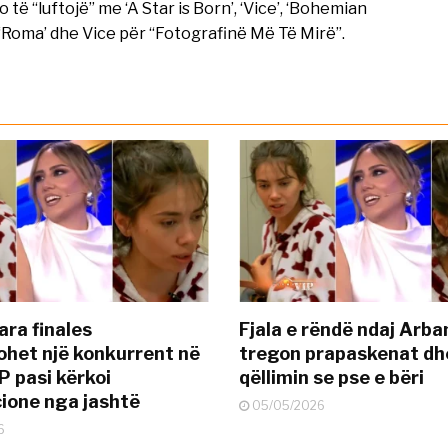
ë “luftojë” me ‘A Star is Born’, ‘Vice’, ‘Bohemian
 ‘Roma’ dhe Vice për “Fotografinë Më Të Mirë”.
ara finales
Fjala e rëndë ndaj Arba
ohet një konkurrent në
tregon prapaskenat dh
P pasi kërkoi
qëllimin se pse e bëri
ione nga jashtë
05/05/2026
6