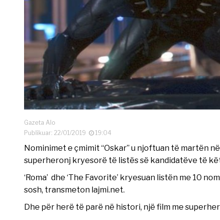
Gazeta Alo
Publikuar: 22/01/2019
19:04
Nominimet e çmimit “Oskar” u njoftuan të martën në
superheronj kryesorë të listës së kandidatëve të këtij
‘Roma’ dhe ‘The Favorite’ kryesuan listën me 10 nomin
sosh, transmeton lajmi.net.
Dhe për herë të parë në histori, një film me superhe