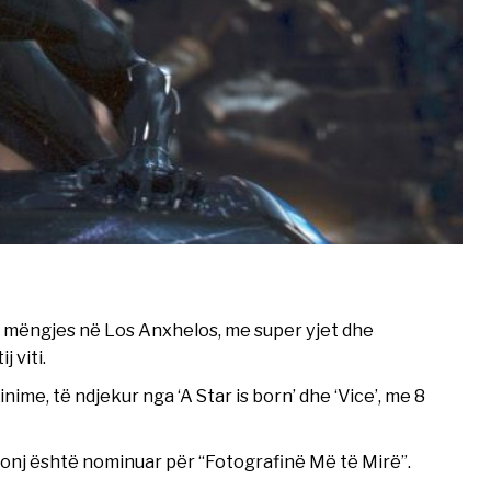
 mëngjes në Los Anxhelos, me super yjet dhe
 viti.
ime, të ndjekur nga ‘A Star is born’ dhe ‘Vice’, me 8
ronj është nominuar për “Fotografinë Më të Mirë”.