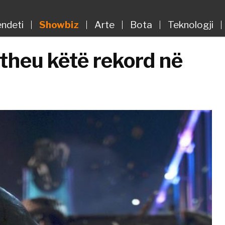
ndeti
Showbiz
Arte
Bota
Teknologji
 theu këtë rekord në