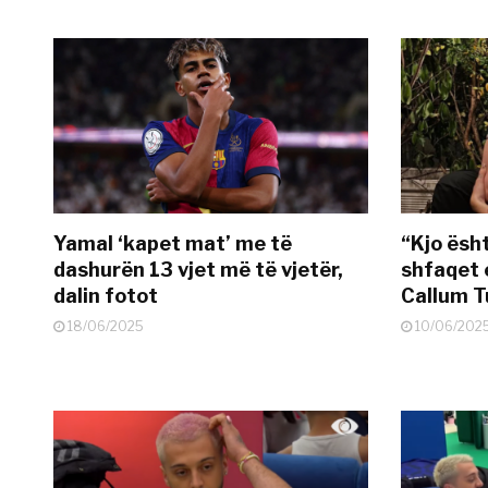
Yamal ‘kapet mat’ me të
“Kjo ësh
dashurën 13 vjet më të vjetër,
shfaqet 
dalin fotot
Callum T
18/06/2025
10/06/202