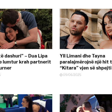
të dashuri” – Dua Lipa
Yll Limani dhe Tayna
e lumtur krah partnerit
paralajmërojnë një hit t
urner
“Kitara” vjen së shpejti
5
09/06/2025