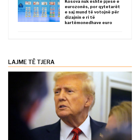
Kosova nuk është pjesë e
eurozonës, por qytetarët
e saj mund të votojnë për
dizajnin e ri të
kartëmonedhave euro
LAJME TË TJERA