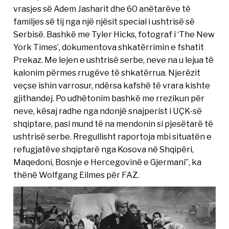
vrasjes së Adem Jasharit dhe 60 anëtarëve të
familjes së tij nga një njësit special i ushtrisë së
Serbisë. Bashkë me Tyler Hicks, fotograf i ‘The New
York Times’, dokumentova shkatërrimin e fshatit
Prekaz. Me lejen e ushtrisë serbe, neve na u lejua të
kalonim përmes rrugëve të shkatërrua. Njerëzit
veçse ishin varrosur, ndërsa kafshë të vrara kishte
gjithandej. Po udhëtonim bashkë me rrezikun për
neve, kësaj radhe nga ndonjë snajperist i UÇK-së
shqiptare, pasi mund të na mendonin si pjesëtarë të
ushtrisë serbe. Rregullisht raportoja mbi situatën e
refugjatëve shqiptarë nga Kosova në Shqipëri,
Maqedoni, Bosnje e Hercegovinë e Gjermani”, ka
thënë Wolfgang Eilmes për FAZ.