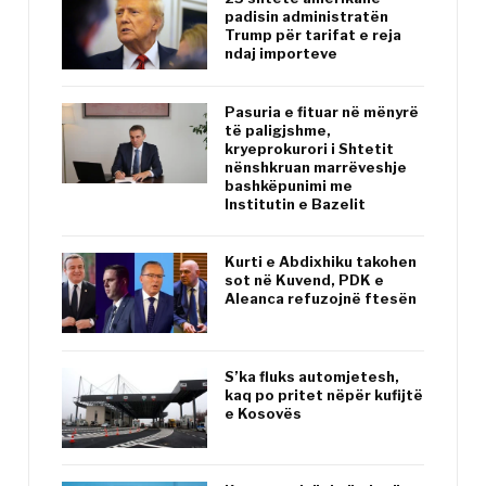
padisin administratën
Trump për tarifat e reja
ndaj importeve
Pasuria e fituar në mënyrë
të paligjshme,
kryeprokurori i Shtetit
nënshkruan marrëveshje
bashkëpunimi me
Institutin e Bazelit
Kurti e Abdixhiku takohen
sot në Kuvend, PDK e
Aleanca refuzojnë ftesën
S’ka fluks automjetesh,
kaq po pritet nëpër kufijtë
e Kosovës