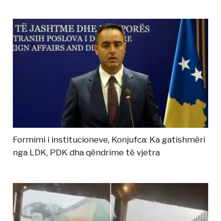
Formimi i institucioneve, Konjufca: Ka gatishmëri
nga LDK, PDK dha qëndrime të vjetra