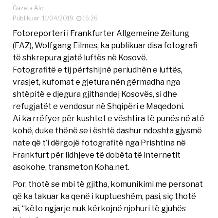
Gazeta Alo
Publikuar: 11/04/2019
16:26
Fotoreporteri i Frankfurter Allgemeine Zeitung
(FAZ), Wolfgang Eilmes, ka publikuar disa fotografi
të shkrepura gjatë luftës në Kosovë.
Fotografitë e tij përfshijnë periudhën e luftës,
vrasjet, kufomat e gjetura nën gërmadha nga
shtëpitë e djegura gjithandej Kosovës, si dhe
refugjatët e vendosur në Shqipëri e Maqedoni.
Ai ka rrëfyer për kushtet e vështira të punës në atë
kohë, duke thënë se i është dashur ndoshta gjysmë
nate që t’i dërgojë fotografitë nga Prishtina në
Frankfurt për lidhjeve të dobëta të internetit
asokohe, transmeton Koha.net.
Por, thotë se mbi të gjitha, komunikimi me personat
që ka takuar ka qenë i kuptueshëm, pasi, siç thotë
ai, “këto ngjarje nuk kërkojnë njohuri të gjuhës