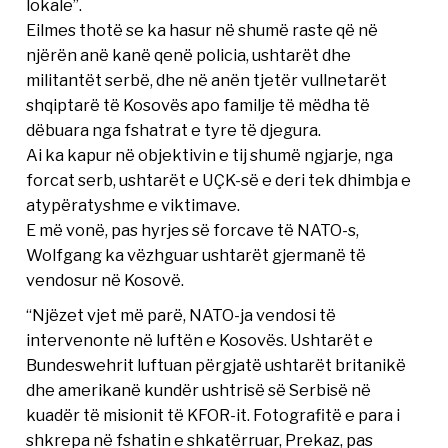
lokale”.
Eilmes thotë se ka hasur në shumë raste që në
njërën anë kanë qenë policia, ushtarët dhe
militantët serbë, dhe në anën tjetër vullnetarët
shqiptarë të Kosovës apo familje të mëdha të
dëbuara nga fshatrat e tyre të djegura.
Ai ka kapur në objektivin e tij shumë ngjarje, nga
forcat serb, ushtarët e UÇK-së e deri tek dhimbja e
atypëratyshme e viktimave.
E më vonë, pas hyrjes së forcave të NATO-s,
Wolfgang ka vëzhguar ushtarët gjermanë të
vendosur në Kosovë.
“Njëzet vjet më parë, NATO-ja vendosi të
intervenonte në luftën e Kosovës. Ushtarët e
Bundeswehrit luftuan përgjatë ushtarët britanikë
dhe amerikanë kundër ushtrisë së Serbisë në
kuadër të misionit të KFOR-it. Fotografitë e para i
shkrepa në fshatin e shkatërruar, Prekaz, pas