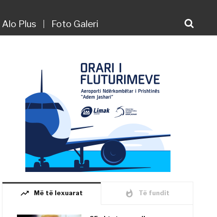
Alo Plus
Foto Galeri
trending_up
whatshot
Më të lexuarat
Të fundit