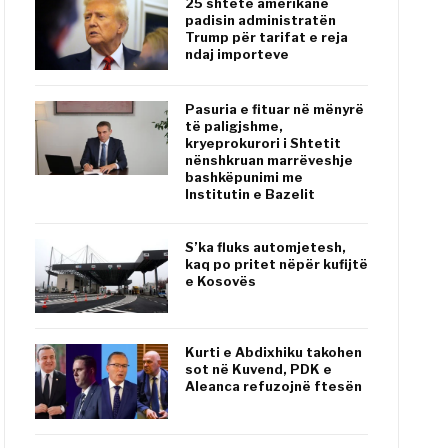
25 shtete amerikane
padisin administratën
Trump për tarifat e reja
ndaj importeve
Pasuria e fituar në mënyrë
të paligjshme,
kryeprokurori i Shtetit
nënshkruan marrëveshje
bashkëpunimi me
Institutin e Bazelit
S’ka fluks automjetesh,
kaq po pritet nëpër kufijtë
e Kosovës
Kurti e Abdixhiku takohen
sot në Kuvend, PDK e
Aleanca refuzojnë ftesën