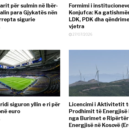
rit për sulmin në Ibër-
Formimi i institucionev
alin para Gjykatës nën
Konjufca: Ka gatishmër
rrepta sigurie
LDK, PDK dha qëndrime
vjetra
6
27/07/2026
idi siguron yllin e ri për
Licencimi i Aktivitetit 
onë euro
Prodhimit të Energjisë 
nga Burimet e Ripërtë
6
Energjisë në Kosovë (Er