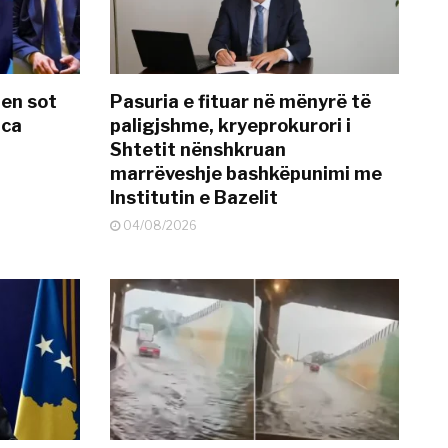
hen sot
Pasuria e fituar në mënyrë të
nca
paligjshme, kryeprokurori i
Shtetit nënshkruan
marrëveshje bashkëpunimi me
Institutin e Bazelit
04/08/2026