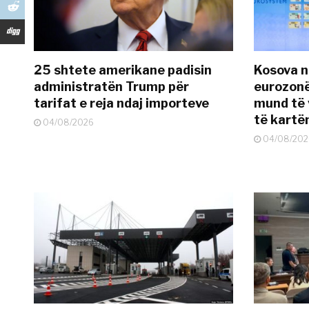
25 shtete amerikane padisin
Kosova n
administratën Trump për
eurozonë
tarifat e reja ndaj importeve
mund të v
të kart
04/08/2026
04/08/202