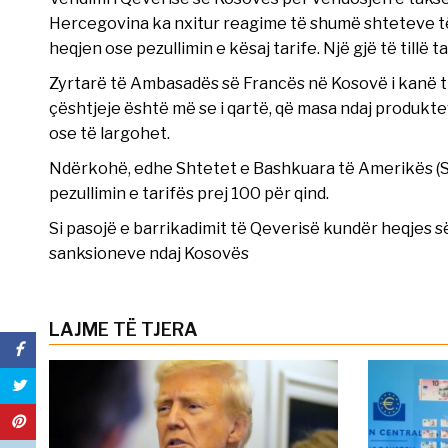
Hercegovina ka nxitur reagime të shumë shteteve të 
heqjen ose pezullimin e kësaj tarife. Një gjë të tillë
Zyrtarë të Ambasadës së Francës në Kosovë i kanë th
çështjeje është më se i qartë, që masa ndaj produk
ose të largohet.
Ndërkohë, edhe Shtetet e Bashkuara të Amerikës (
pezullimin e tarifës prej 100 për qind.
Si pasojë e barrikadimit të Qeverisë kundër heqjes 
sanksioneve ndaj Kosovës
LAJME TË TJERA