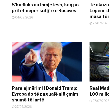
S’ka fluks automjetesh, kaq po
Të akuzua
pritet nëpër kufijtë e Kosovës
Lepenc d
masa të 
04/08/2026
27/07/202
Paralajmërimi i Donald Trump:
Real Madr
Evropa do të paguajë një çmim
100 mili
shumë të lartë
27/07/202
27/07/2026