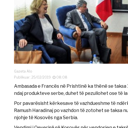
Gazeta Alo
Publikuar: 25/02/2019
08:08
Ambasada e Francës në Prishtinë ka thënë se taksa 
ndaj produkteve serbe, duhet të pezullohet ose të l
Por pavarësisht kërkesave të vazhdueshme të ndër
Ramush Haradinaj po vazhdon të zotohet se taksa nu
njohje të Kosovës nga Serbia.
Vendimi i Qeverisë së Kosovës për vendosjen e taksë