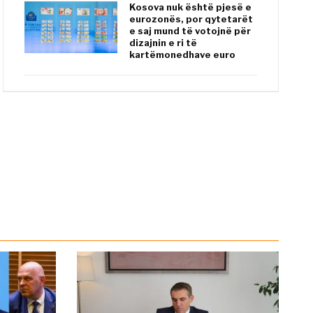
Kosova nuk është pjesë e
eurozonës, por qytetarët
e saj mund të votojnë për
dizajnin e ri të
kartëmonedhave euro