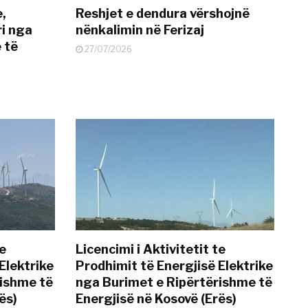
e,
Reshjet e dendura vërshojnë
i nga
nënkalimin në Ferizaj
 të
27/07/2026
te
Licencimi i Aktivitetit te
Elektrike
Prodhimit të Energjisë Elektrike
rishme të
nga Burimet e Ripërtërishme të
ës)
Energjisë në Kosovë (Erës)