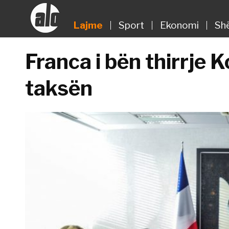
Lajme
Sport
Ekonomi
Sh
Franca i bën thirrje 
taksën