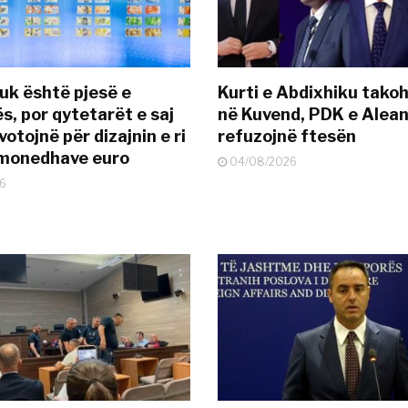
uk është pjesë e
Kurti e Abdixhiku tako
s, por qytetarët e saj
në Kuvend, PDK e Alea
otojnë për dizajnin e ri
refuzojnë ftesën
ëmonedhave euro
04/08/2026
6