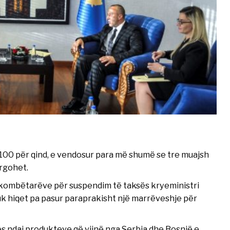
100 për qind, e vendosur para më shumë se tre muajsh
argohet.
kombëtarëve për suspendim të taksës kryeministri
k hiqet pa pasur paraprakisht një marrëveshje për
s ndaj produkteve që vijnë nga Serbia dhe Bosnjë e