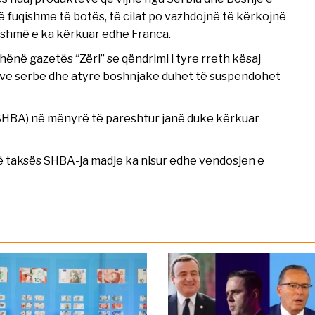
fuqishme të botës, të cilat po vazhdojnë të kërkojnë
 tashmë e ka kërkuar edhe Franca.
ënë gazetës “Zëri” se qëndrimi i tyre rreth kësaj
teve serbe dhe atyre boshnjake duhet të suspendohet
SHBA) në mënyrë të pareshtur janë duke kërkuar
së taksës SHBA-ja madje ka nisur edhe vendosjen e