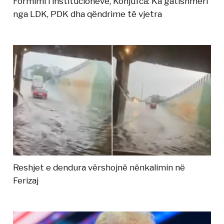
Formimi i institucioneve, Konjufca: Ka gatishmëri
nga LDK, PDK dha qëndrime të vjetra
Reshjet e dendura vërshojnë nënkalimin në
Ferizaj