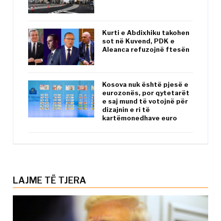
Kurti e Abdixhiku takohen
sot në Kuvend, PDK e
Aleanca refuzojnë ftesën
Kosova nuk është pjesë e
eurozonës, por qytetarët
e saj mund të votojnë për
dizajnin e ri të
kartëmonedhave euro
LAJME TË TJERA