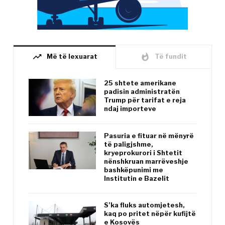
trending_up
whatshot
Më të lexuarat
Të fundit
25 shtete amerikane
padisin administratën
Trump për tarifat e reja
ndaj importeve
Pasuria e fituar në mënyrë
të paligjshme,
kryeprokurori i Shtetit
nënshkruan marrëveshje
bashkëpunimi me
Institutin e Bazelit
S’ka fluks automjetesh,
kaq po pritet nëpër kufijtë
e Kosovës