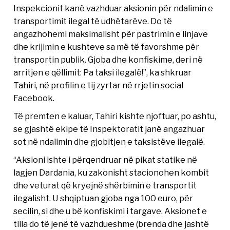
Inspekcionit kanë vazhduar aksionin për ndalimin e
transportimit ilegal të udhëtarëve. Do të
angazhohemi maksimalisht për pastrimin e linjave
dhe krijimin e kushteve sa më të favorshme për
transportin publik. Gjoba dhe konfiskime, deri në
arritjen e qëllimit: Pa taksi ilegalë!”, ka shkruar
Tahiri, në profilin e tij zyrtar në rrjetin social
Facebook.
Të premten e kaluar, Tahiri kishte njoftuar, po ashtu,
se gjashtë ekipe të Inspektoratit janë angazhuar
sot në ndalimin dhe gjobitjen e taksistëve ilegalë.
“Aksioni ishte i përqendruar në pikat statike në
lagjen Dardania, ku zakonisht stacionohen kombit
dhe veturat që kryejnë shërbimin e transportit
ilegalisht. U shqiptuan gjoba nga 100 euro, për
secilin, si dhe u bë konfiskimi i targave. Aksionet e
tilla do të jenë të vazhdueshme (brenda dhe jashtë