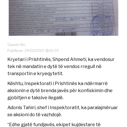
Gazeta Alo
Publikuar: 24/02/2019
16:09
Kryetari i Prishtinës, Shpend Ahmeti, ka vendosur
tek në mandatin e dytë të vendos rregull në
transportin e kryeqytetit.
Kështu, Inspektorati i Prishtinës ka ndërmarrë
aksionin e dytë brenda javës për konfiskimin dhe
gjobitjen e taksive ilegalë.
Adonis Tahiri, shef i Inspektoratit, ka paralajmëruar
se aksioni do të vazhdojë.
“Edhe gjatë fundjavës, ekipet kujdestare të