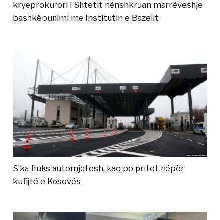
kryeprokurori i Shtetit nënshkruan marrëveshje
bashkëpunimi me Institutin e Bazelit
S’ka fluks automjetesh, kaq po pritet nëpër
kufijtë e Kosovës