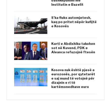
bashkëpunimi me
Institutin e Bazelit
S’ka fluks automjetesh,
kaq po pritet nëpër kufijtë
e Kosovës
Kurti e Abdixhiku takohen
sot në Kuvend, PDK e
Aleanca refuzojnë ftesën
Kosova nuk është pjesë e
eurozonës, por qytetarët
e saj mund të votojnë për
dizajnin e ri të
kartëmonedhave euro