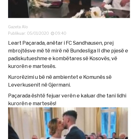
Gazeta Alo
Publikuar: 05/01/2020
09:40
Leart Paçarada, anëtar i FC Sandhausen, prej
mbrojtësve më të mirë në Bundesliga II dhe pjesë e
padiskutueshme e kombëtares së Kosovës, vë
kurorën e martesës.
Kurorëzimi u bë në ambientet e Komunës së
Leverkusenit në Gjermani.
Paçarada është fejuar verën e kaluar dhe tani lidhi
kurorën e martesës!