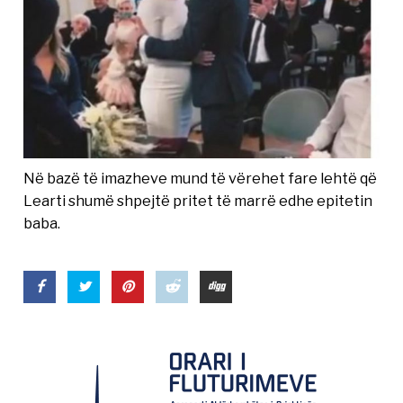
Në bazë të imazheve mund të vërehet fare lehtë që
Learti shumë shpejtë pritet të marrë edhe epitetin
baba.