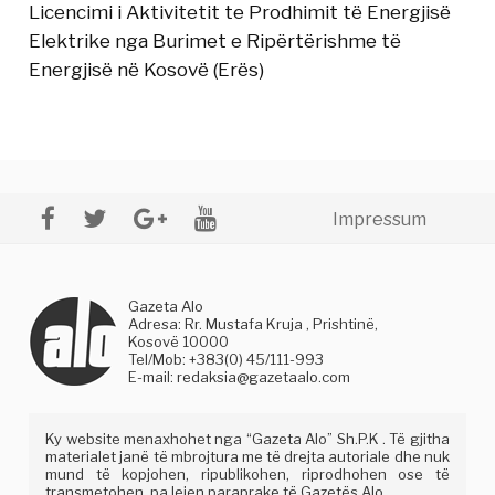
Licencimi i Aktivitetit te Prodhimit të Energjisë
Elektrike nga Burimet e Ripërtërishme të
Energjisë në Kosovë (Erës)
Impressum
Gazeta Alo
Adresa: Rr. Mustafa Kruja , Prishtinë,
Kosovë 10000
Tel/Mob: +383(0) 45/111-993
E-mail:
redaksia@gazetaalo.com
Ky website menaxhohet nga “Gazeta Alo” Sh.P.K . Të gjitha
materialet janë të mbrojtura me të drejta autoriale dhe nuk
mund të kopjohen, ripublikohen, riprodhohen ose të
transmetohen, pa lejen paraprake të Gazetës Alo.