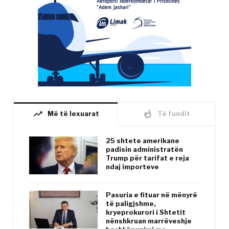
trending_up
whatshot
Më të lexuarat
Të fundit
25 shtete amerikane
padisin administratën
Trump për tarifat e reja
ndaj importeve
Pasuria e fituar në mënyrë
të paligjshme,
kryeprokurori i Shtetit
nënshkruan marrëveshje