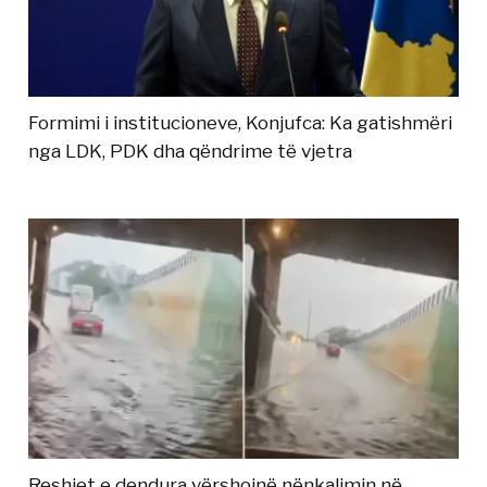
Formimi i institucioneve, Konjufca: Ka gatishmëri
nga LDK, PDK dha qëndrime të vjetra
Reshjet e dendura vërshojnë nënkalimin në