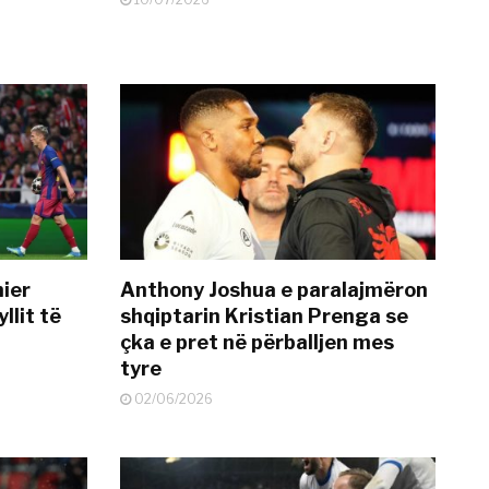
mier
Anthony Joshua e paralajmëron
llit të
shqiptarin Kristian Prenga se
çka e pret në përballjen mes
tyre
02/06/2026