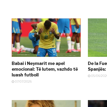
Babai i Neymarit me apel
De la Fue
emocional: Të lutem, vazhdo të
Spanjës: 
luash futboll
05/06/202
07/07/2026