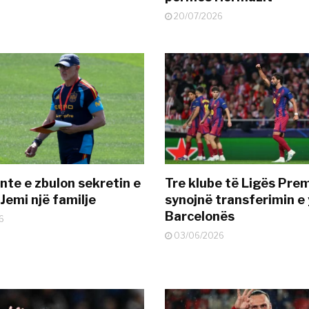
20/07/2026
nte e zbulon sekretin e
Tre klube të Ligës Pre
Jemi një familje
synojnë transferimin e y
Barcelonës
6
03/06/2026