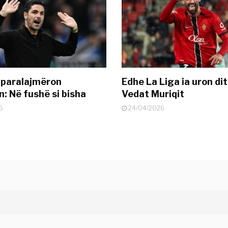
 paralajmëron
Edhe La Liga ia uron dit
: Në fushë si bisha
Vedat Muriqit
6
24/04/2026