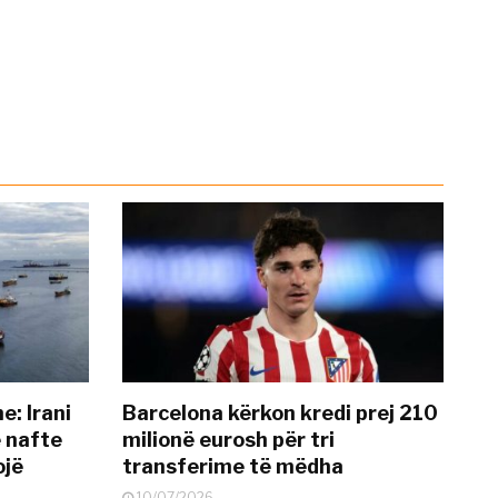
: Irani
Barcelona kërkon kredi prej 210
ë nafte
milionë eurosh për tri
ojë
transferime të mëdha
10/07/2026