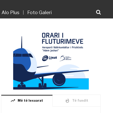
Alo Plus
Foto Galeri
trending_up
whatshot
Më të lexuarat
Të fundit