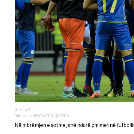
Gazeta Alo
Publikuar: 28/01/2019
23:06
Në mbrëmjen e sotme janë ndarë çmimet në futbollin 