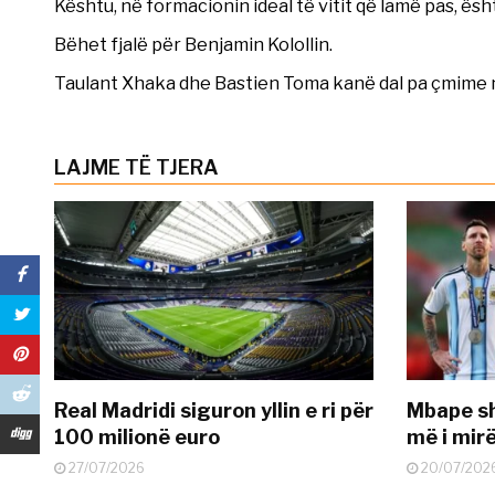
Kështu, në formacionin ideal të vitit që lamë pas, ësht
Bëhet fjalë për Benjamin Kolollin.
Taulant Xhaka dhe Bastien Toma kanë dal pa çmime 
LAJME TË TJERA
Real Madridi siguron yllin e ri për
Mbape sh
100 milionë euro
më i mir
27/07/2026
20/07/202