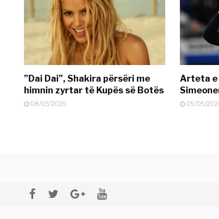
”Dai Dai”, Shakira përsëri me
Arteta e
himnin zyrtar të Kupës së Botës
Simeonen
08/05/2026
05/05/202