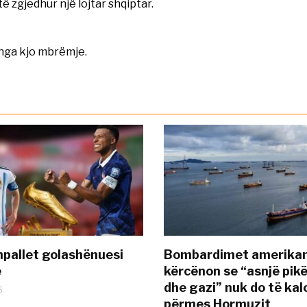
ë zgjedhur një lojtar shqiptar.
nga kjo mbrëmje.
pallet golashënuesi
Bombardimet amerikane
ë
kërcënon se “asnjë pik
dhe gazi” nuk do të kal
6
përmes Hormuzit