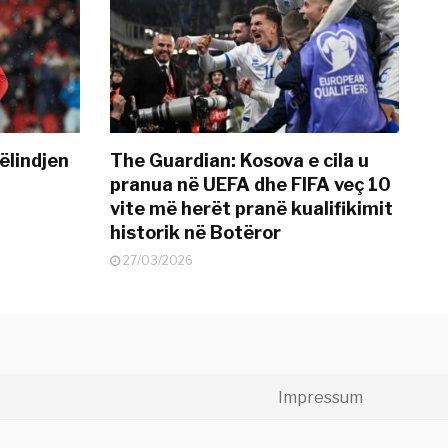
ëlindjen
The Guardian: Kosova e cila u
pranua në UEFA dhe FIFA veç 10
vite më herët pranë kualifikimit
historik në Botëror
27/03/2026
Impressum