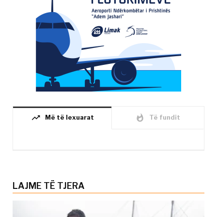
trending_up
whatshot
Më të lexuarat
Të fundit
LAJME TË TJERA