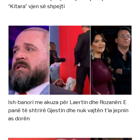
“Kitara” vjen së shpejti
Ish-banori me akuza për Laertin dhe Rozanën: E
panë të shtrirë Gjestin dhe nuk vajtën t’ia jepnin
as dorën