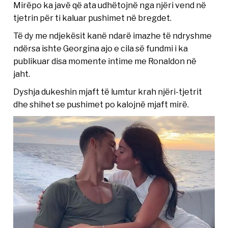
Mirëpo ka javë që ata udhëtojnë nga njëri vend në
tjetrin për ti kaluar pushimet në bregdet.
Të dy me ndjekësit kanë ndarë imazhe të ndryshme
ndërsa ishte Georgina ajo e cila së fundmi i ka
publikuar disa momente intime me Ronaldon në
jaht.
Dyshja dukeshin mjaft të lumtur krah njëri-tjetrit
dhe shihet se pushimet po kalojnë mjaft mirë.