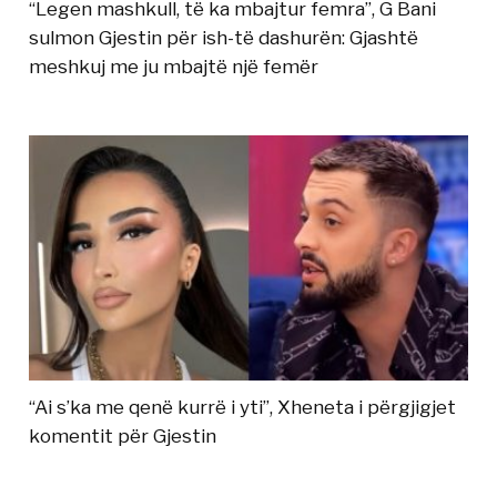
“Legen mashkull, të ka mbajtur femra”, G Bani
sulmon Gjestin për ish-të dashurën: Gjashtë
meshkuj me ju mbajtë një femër
“Ai s’ka me qenë kurrë i yti”, Xheneta i përgjigjet
komentit për Gjestin