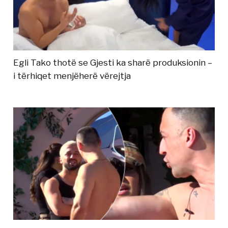
Egli Tako thotë se Gjesti ka sharë produksionin –
i tërhiqet menjëherë vërejtja