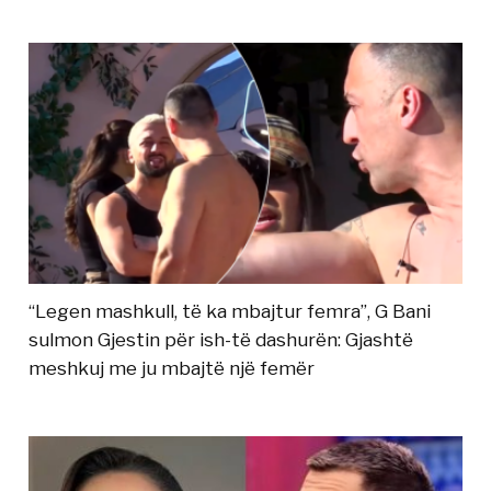
“Legen mashkull, të ka mbajtur femra”, G Bani
sulmon Gjestin për ish-të dashurën: Gjashtë
meshkuj me ju mbajtë një femër