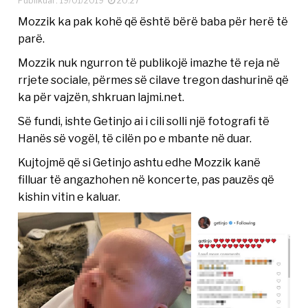
Publikuar: 19/01/2019
20:27
Mozzik ka pak kohë që është bërë baba për herë të
parë.
Mozzik nuk ngurron të publikojë imazhe të reja në
rrjete sociale, përmes së cilave tregon dashurinë që
ka për vajzën, shkruan lajmi.net.
Së fundi, ishte Getinjo ai i cili solli një fotografi të
Hanës së vogël, të cilën po e mbante në duar.
Kujtojmë që si Getinjo ashtu edhe Mozzik kanë
filluar të angazhohen në koncerte, pas pauzës që
kishin vitin e kaluar.