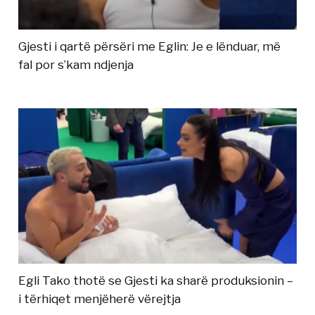
Gjesti i qartë përsëri me Eglin: Je e lënduar, më
fal por s’kam ndjenja
Egli Tako thotë se Gjesti ka sharë produksionin –
i tërhiqet menjëherë vërejtja