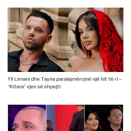
Yll Limani dhe Tayna paralajmërojnë një hit të ri –
“Kitara” vjen së shpejti