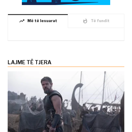
trending_up
whatshot
Më të lexuarat
Të fundit
LAJME TË TJERA