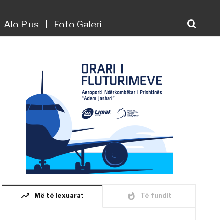
Alo Plus
Foto Galeri
trending_up
whatshot
Më të lexuarat
Të fundit