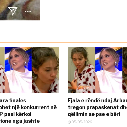
ara finales
Fjala e rëndë ndaj Arba
ohet një konkurrent në
tregon prapaskenat dh
P pasi kërkoi
qëllimin se pse e bëri
ione nga jashtë
05/05/2026