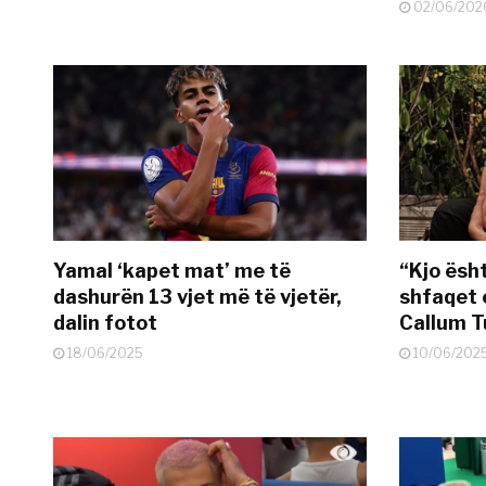
02/06/202
Yamal ‘kapet mat’ me të
“Kjo ësh
dashurën 13 vjet më të vjetër,
shfaqet 
dalin fotot
Callum T
18/06/2025
10/06/202