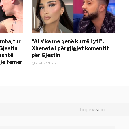
 mbajtur
“Ai s’ka me qenë kurrë i yti”,
Gjestin
Xheneta i përgjigjet komentit
jashtë
për Gjestin
një femër
28/02/2025
Impressum