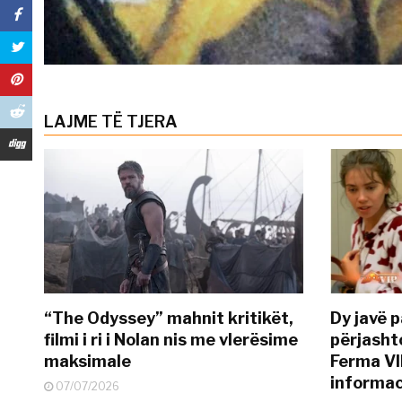
LAJME TË TJERA
“The Odyssey” mahnit kritikët,
Dy javë p
filmi i ri i Nolan nis me vlerësime
përjasht
maksimale
Ferma VI
informac
07/07/2026