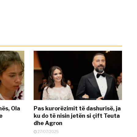
nës, Ola
Pas kurorëzimit të dashurisë, ja
e
ku do të nisin jetën si çift Teuta
dhe Agron
27/07/2025