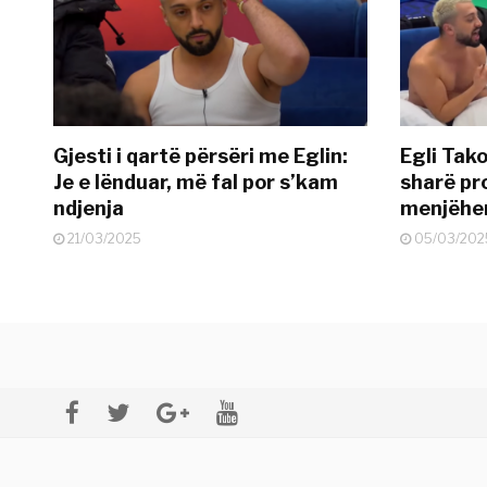
Gjesti i qartë përsëri me Eglin:
Egli Tako
Je e lënduar, më fal por s’kam
sharë pro
ndjenja
menjëher
21/03/2025
05/03/202