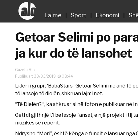
Lajme
Sport
Ekonomi
Shë
Getoar Selimi po par
ja kur do të lansohet
Gazeta Alo
Publikuar: 30/03/2019
08:44
Lideri i grupit ‘BabaStars’, Getoar Selimi me anë të p
të lansojë të dielën, shkruan lajmi.net.
“Të Dielën?!”, ka shkruar ai në foton e publikuar në I
Geti di gjithnjë t’i befasojë fansat, e një projekt i tij
muzikës së reperit.
Ndryshe, “Mori”, është kënga e fundit e lansuar ng