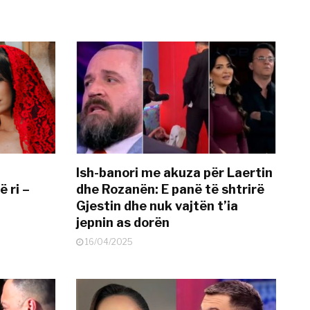
Ish-banori me akuza për Laertin
ë ri –
dhe Rozanën: E panë të shtrirë
Gjestin dhe nuk vajtën t’ia
jepnin as dorën
16/04/2025