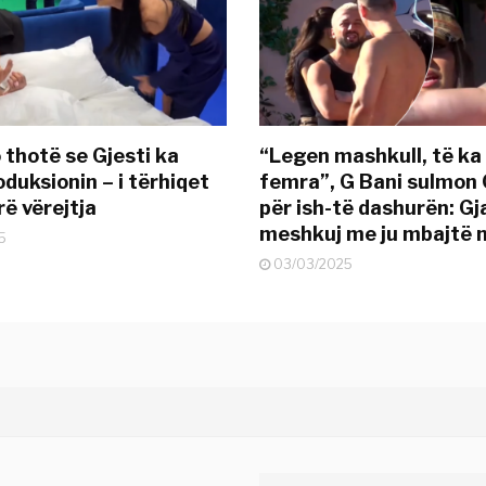
 thotë se Gjesti ka
“Legen mashkull, të ka
duksionin – i tërhiqet
femra”, G Bani sulmon 
ë vërejtja
për ish-të dashurën: G
meshkuj me ju mbajtë 
5
03/03/2025