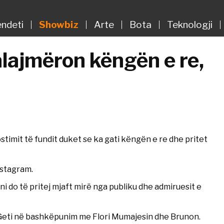
ndeti
Showbiz
Arte
Bota
Teknologji
alajmëron këngën e re,
ostimit të fundit duket se ka gati këngën e re dhe pritet
nstagram.
 tani do të pritej mjaft mirë nga publiku dhe admiruesit e
a Geti në bashkëpunim me Flori Mumajesin dhe Brunon.