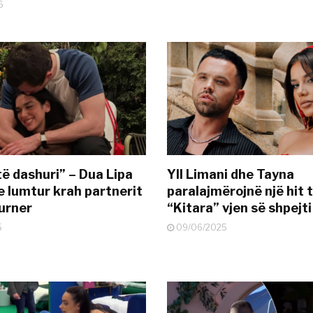
6
të dashuri” – Dua Lipa
Yll Limani dhe Tayna
e lumtur krah partnerit
paralajmërojnë një hit t
urner
“Kitara” vjen së shpejti
5
09/06/2025