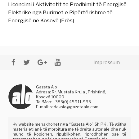
Licencimi i Aktivitetit te Prodhimit të Energjisë
Elektrike nga Burimet e Ripërtërishme të
Energjisë në Kosovë (Erës)
Impressum
Gazeta Alo
Adresa: Rr. Mustafa Kruja , Prishtinë,
Kosovë 10000
Tel/Mob: +383(0) 45/111-993
E-mail:
redaksia@gazetaalo.com
Ky website menaxhohet nga “Gazeta Alo” Sh.P.K . Të gjitha
materialet janë të mbrojtura me të drejta autoriale dhe nuk
mund të kopjohen, ripublikohen, riprodhohen ose të