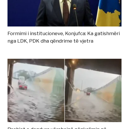
Formimi i institucioneve, Konjufca: Ka gatishmëri
nga LDK, PDK dha qëndrime të vjetra