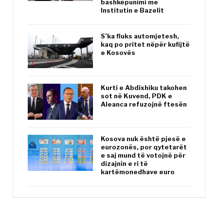
bashkëpunimi me
Institutin e Bazelit
S’ka fluks automjetesh,
kaq po pritet nëpër kufijtë
e Kosovës
Kurti e Abdixhiku takohen
sot në Kuvend, PDK e
Aleanca refuzojnë ftesën
Kosova nuk është pjesë e
eurozonës, por qytetarët
e saj mund të votojnë për
dizajnin e ri të
kartëmonedhave euro