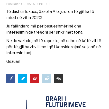
Publikuar: 01/01/2020
00:03
Të dashur lexues, Gazeta Alo, ju uron të gjitha të
mirat në vitin 2020!
Ju falënderojmë për besueshmërinë dhe
interesimin që tregoni për shkrimet tona.
Ne do vazhdojmë të raportojmë edhe në këtë vit të
për të gjitha zhvillimet që i konsiderojmë se janë në
interesin tuaj.
Gëzuar!