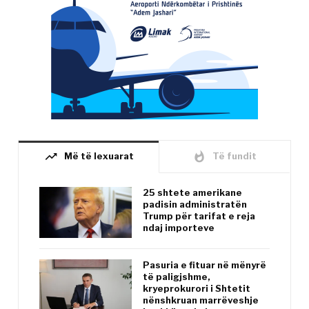
trending_up
whatshot
Më të lexuarat
Të fundit
25 shtete amerikane
padisin administratën
Trump për tarifat e reja
ndaj importeve
Pasuria e fituar në mënyrë
të paligjshme,
kryeprokurori i Shtetit
nënshkruan marrëveshje