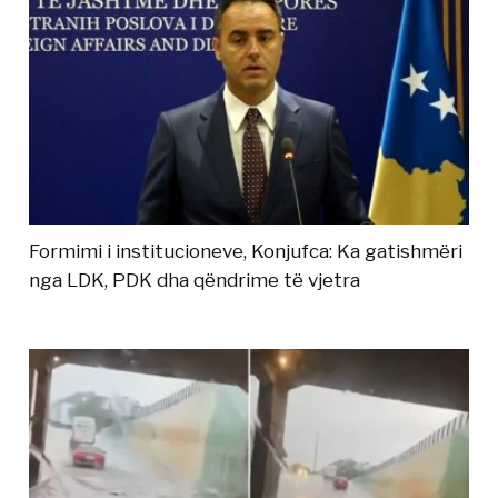
Formimi i institucioneve, Konjufca: Ka gatishmëri
nga LDK, PDK dha qëndrime të vjetra