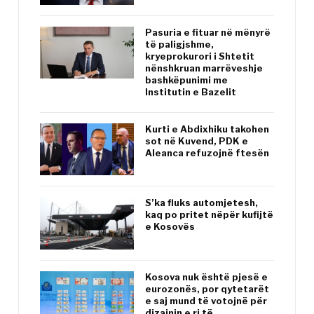
Pasuria e fituar në mënyrë
të paligjshme,
kryeprokurori i Shtetit
nënshkruan marrëveshje
bashkëpunimi me
Institutin e Bazelit
Kurti e Abdixhiku takohen
sot në Kuvend, PDK e
Aleanca refuzojnë ftesën
S’ka fluks automjetesh,
kaq po pritet nëpër kufijtë
e Kosovës
Kosova nuk është pjesë e
eurozonës, por qytetarët
e saj mund të votojnë për
dizajnin e ri të