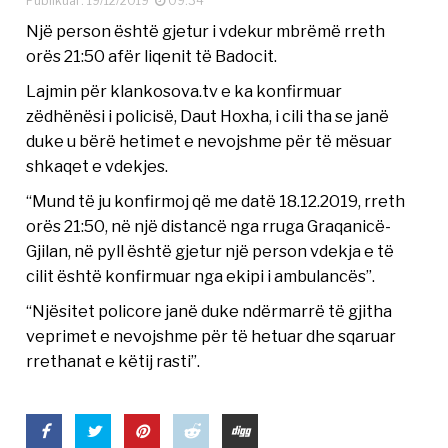
Publikuar: 19/12/2019
09:34
Një person është gjetur i vdekur mbrëmë rreth
orës 21:50 afër liqenit të Badocit.
Lajmin për klankosova.tv e ka konfirmuar
zëdhënësi i policisë, Daut Hoxha, i cili tha se janë
duke u bërë hetimet e nevojshme për të mësuar
shkaqet e vdekjes.
“Mund të ju konfirmoj që me datë 18.12.2019, rreth
orës 21:50, në një distancë nga rruga Graqanicë-
Gjilan, në pyll është gjetur një person vdekja e të
cilit është konfirmuar nga ekipi i ambulancës”.
“Njësitet policore janë duke ndërmarrë të gjitha
veprimet e nevojshme për të hetuar dhe sqaruar
rrethanat e këtij rasti”.