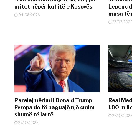
pritet nëpër kufijtë e Kosovës
Lepenc d
masa të 
04/08/2026
27/07/202
Paralajmërimi i Donald Trump:
Real Madr
Evropa do të paguajë një çmim
100 mili
shumë të lartë
27/07/202
27/07/2026