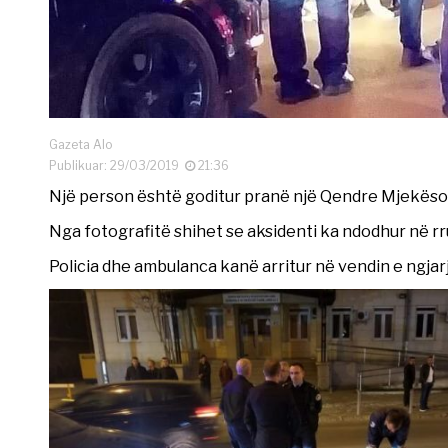
Gazeta Alo
Publikuar: 29/03/2019
21:36
Një person është goditur pranë një Qendre Mjekësor
Nga fotografitë shihet se aksidenti ka ndodhur në rr
Policia dhe ambulanca kanë arritur në vendin e ngjar