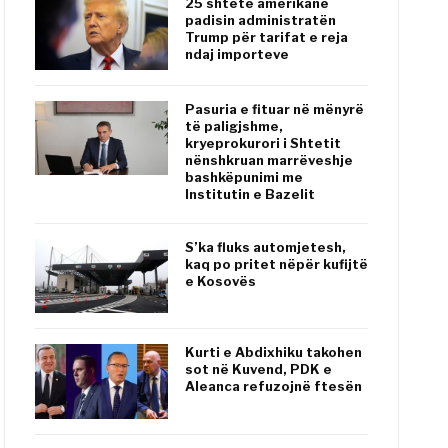
25 shtete amerikane
padisin administratën
Trump për tarifat e reja
ndaj importeve
Pasuria e fituar në mënyrë
të paligjshme,
kryeprokurori i Shtetit
nënshkruan marrëveshje
bashkëpunimi me
Institutin e Bazelit
S’ka fluks automjetesh,
kaq po pritet nëpër kufijtë
e Kosovës
Kurti e Abdixhiku takohen
sot në Kuvend, PDK e
Aleanca refuzojnë ftesën