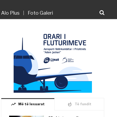
Alo Plus
Foto Galeri
trending_up
whatshot
Më të lexuarat
Të fundit