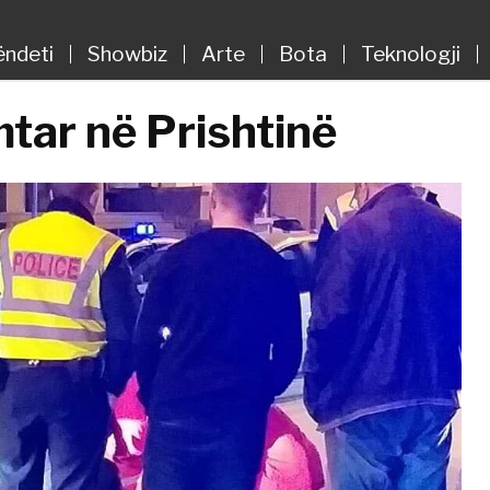
ëndeti
Showbiz
Arte
Bota
Teknologji
mtar në Prishtinë