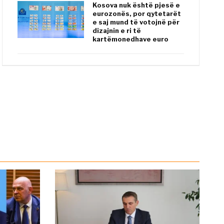
Kosova nuk është pjesë e
eurozonës, por qytetarët
e saj mund të votojnë për
dizajnin e ri të
kartëmonedhave euro