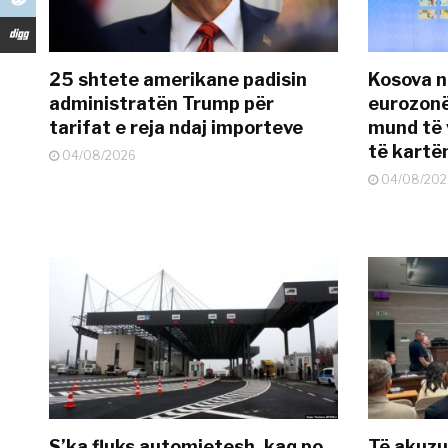
25 shtete amerikane padisin
Kosova n
administratën Trump për
eurozonë
tarifat e reja ndaj importeve
mund të v
të kart
04/08/2026
04/08/202
S’ka fluks automjetesh, kaq po
Të akuzua