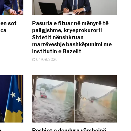
hen sot
Pasuria e fituar në mënyrë të
nca
paligjshme, kryeprokurori i
Shtetit nënshkruan
marrëveshje bashkëpunimi me
Institutin e Bazelit
04/08/2026
e,
Reshjet e dendura vërshojnë