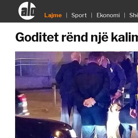
Lajme
Sport
Ekonomi
Sh
Goditet rënd një kali