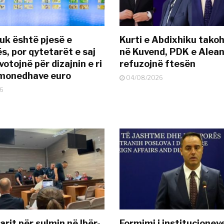
uk është pjesë e
Kurti e Abdixhiku tako
s, por qytetarët e saj
në Kuvend, PDK e Alea
otojnë për dizajnin e ri
refuzojnë ftesën
ëmonedhave euro
04/08/2026
6
rit për sulmin në Ibër-
Formimi i institucionev