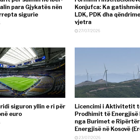
alin para Gjykatës nën
Konjufca: Ka gatishmër
rrepta sigurie
LDK, PDK dha qëndrime
vjetra
6
27/07/2026
idi siguron yllin e ri për
Licencimi i Aktivitetit 
onë euro
Prodhimit të Energjisë 
nga Burimet e Ripërtë
6
Energjisë në Kosovë (Er
23/07/2026