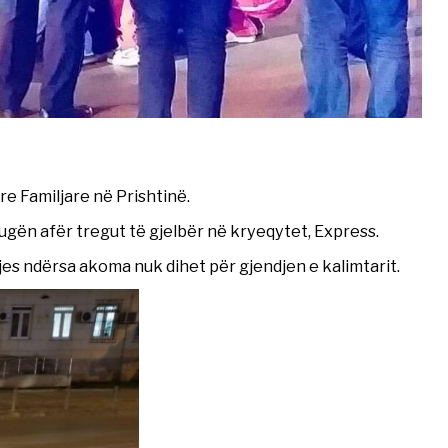
e Familjare në Prishtinë.
ugën afër tregut të gjelbër në kryeqytet, Express.
jes ndërsa akoma nuk dihet për gjendjen e kalimtarit.