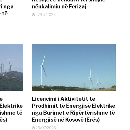
i nga
nënkalimin në Ferizaj
 të
27/07/2026
te
Licencimi i Aktivitetit te
Elektrike
Prodhimit të Energjisë Elektrike
rishme të
nga Burimet e Ripërtërishme të
ës)
Energjisë në Kosovë (Erës)
23/07/2026