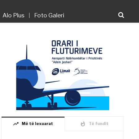
Alo Plus
Foto Galeri
trending_up
whatshot
Më të lexuarat
Të fundit