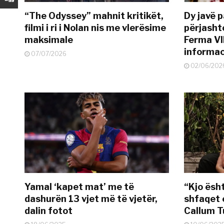
“The Odyssey” mahnit kritikët,
Dy javë p
filmi i ri i Nolan nis me vlerësime
përjasht
maksimale
Ferma VI
informac
07/07/2026
02/06/202
Yamal ‘kapet mat’ me të
“Kjo ësh
dashurën 13 vjet më të vjetër,
shfaqet 
dalin fotot
Callum T