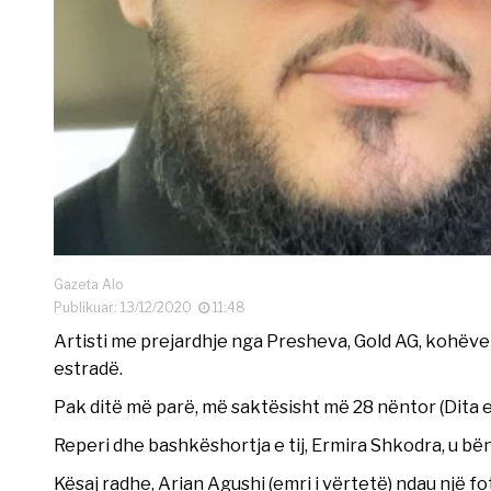
Gazeta Alo
Publikuar: 13/12/2020
11:48
Artisti me prejardhje nga Presheva, Gold AG, kohëve
estradë.
Pak ditë më parë, më saktësisht më 28 nëntor (Dita e 
Reperi dhe bashkëshortja e tij, Ermira Shkodra, u bënë p
Kësaj radhe, Arian Agushi (emri i vërtetë) ndau një fo