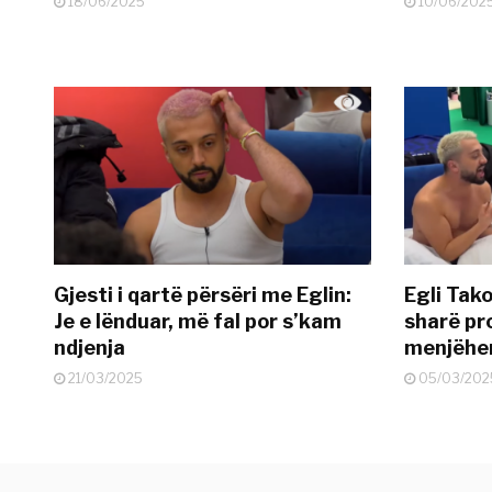
18/06/2025
10/06/202
Gjesti i qartë përsëri me Eglin:
Egli Tako
Je e lënduar, më fal por s’kam
sharë pro
ndjenja
menjëher
21/03/2025
05/03/202