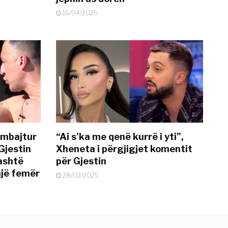
16/04/2025
 mbajtur
“Ai s’ka me qenë kurrë i yti”,
Gjestin
Xheneta i përgjigjet komentit
jashtë
për Gjestin
një femër
28/02/2025