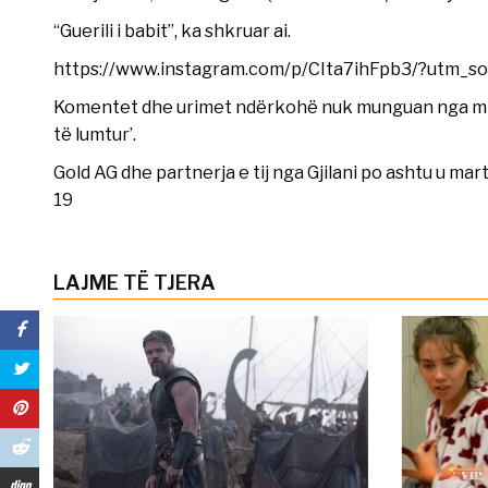
“Guerili i babit”, ka shkruar ai.
https://www.instagram.com/p/CIta7ihFpb3/?utm_s
Komentet dhe urimet ndërkohë nuk munguan nga miqtë 
të lumtur’.
Gold AG dhe partnerja e tij nga Gjilani po ashtu u m
19
LAJME TË TJERA