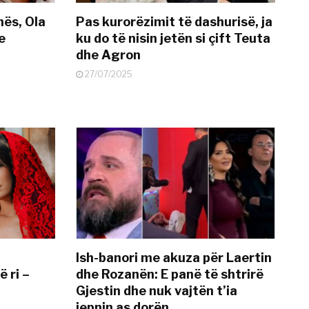
nës, Ola
Pas kurorëzimit të dashurisë, ja
e
ku do të nisin jetën si çift Teuta
dhe Agron
27/07/2025
Ish-banori me akuza për Laertin
ë ri –
dhe Rozanën: E panë të shtrirë
Gjestin dhe nuk vajtën t’ia
jepnin as dorën