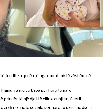
 të fundit ka qenë një nga emrat më të zëshëm në
Flamurit) ai u bë baba për herë të parë.
rindër të një djali të cilin e quajtën, Gueril.
tografi në rrjete sociale për herë të parë me djalin.