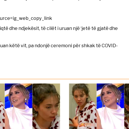
ource=ig_web_copy_link
dhe ndjekësit, të cilët i uruan një ‘jetë të gjatë dhe
artuan këtë vit, pa ndonjë ceremoni për shkak të COVID-