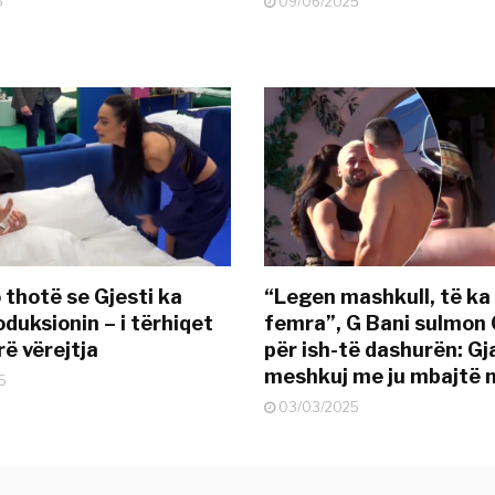
5
09/06/2025
 thotë se Gjesti ka
“Legen mashkull, të ka
duksionin – i tërhiqet
femra”, G Bani sulmon 
ë vërejtja
për ish-të dashurën: G
meshkuj me ju mbajtë 
5
03/03/2025