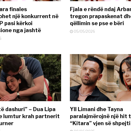
ara finales
Fjala e rëndë ndaj Arba
ohet një konkurrent në
tregon prapaskenat dh
P pasi kërkoi
qëllimin se pse e bëri
ione nga jashtë
05/05/2026
6
të dashuri” – Dua Lipa
Yll Limani dhe Tayna
e lumtur krah partnerit
paralajmërojnë një hit t
urner
“Kitara” vjen së shpejti