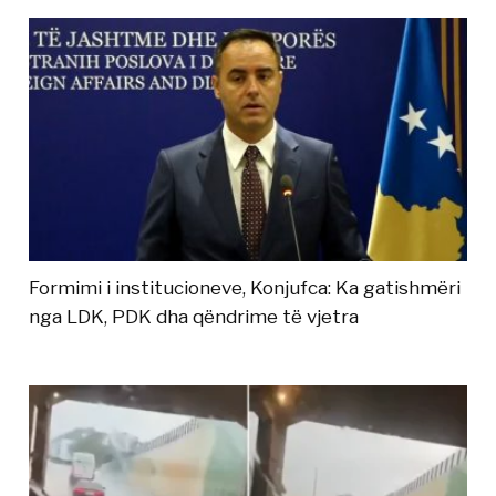
Formimi i institucioneve, Konjufca: Ka gatishmëri
nga LDK, PDK dha qëndrime të vjetra