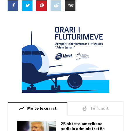
trending_up
whatshot
Më të lexuarat
Të fundit
25 shtete amerikane
padisin administratën