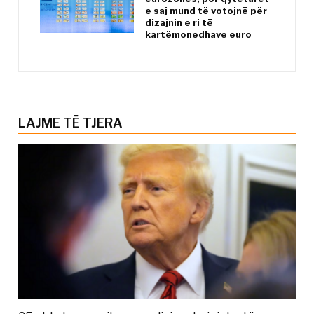
e saj mund të votojnë për
dizajnin e ri të
kartëmonedhave euro
LAJME TË TJERA