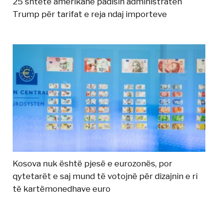
25 shtete amerikane padisin administratën
Trump për tarifat e reja ndaj importeve
Kosova nuk është pjesë e eurozonës, por
qytetarët e saj mund të votojnë për dizajnin e ri
të kartëmonedhave euro