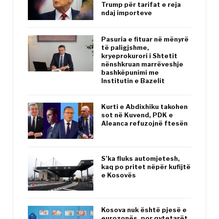
Trump për tarifat e reja
ndaj importeve
Pasuria e fituar në mënyrë
të paligjshme,
kryeprokurori i Shtetit
nënshkruan marrëveshje
bashkëpunimi me
Institutin e Bazelit
Kurti e Abdixhiku takohen
sot në Kuvend, PDK e
Aleanca refuzojnë ftesën
S’ka fluks automjetesh,
kaq po pritet nëpër kufijtë
e Kosovës
Kosova nuk është pjesë e
eurozonës, por qytetarët