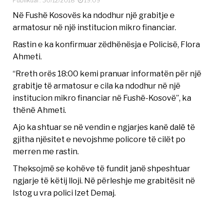
Publikuar: 30/12/2018
19:09
Në Fushë Kosovës ka ndodhur një grabitje e
armatosur në një institucion mikro financiar.
Rastin e ka konfirmuar zëdhënësja e Policisë, Flora
Ahmeti.
“Rreth orës 18:00 kemi pranuar informatën për një
grabitje të armatosur e cila ka ndodhur në një
institucion mikro financiar në Fushë-Kosovë”, ka
thënë Ahmeti.
Ajo ka shtuar se në vendin e ngjarjes kanë dalë të
gjitha njësitet e nevojshme policore të cilët po
merren me rastin.
Theksojmë se kohëve të fundit janë shpeshtuar
ngjarje të këtij lloji. Në përleshje me grabitësit në
Istog u vra polici Izet Demaj.