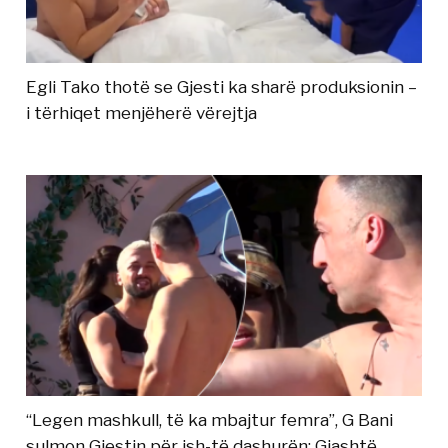
Egli Tako thotë se Gjesti ka sharë produksionin –
i tërhiqet menjëherë vërejtja
“Legen mashkull, të ka mbajtur femra”, G Bani
sulmon Gjestin për ish-të dashurën: Gjashtë