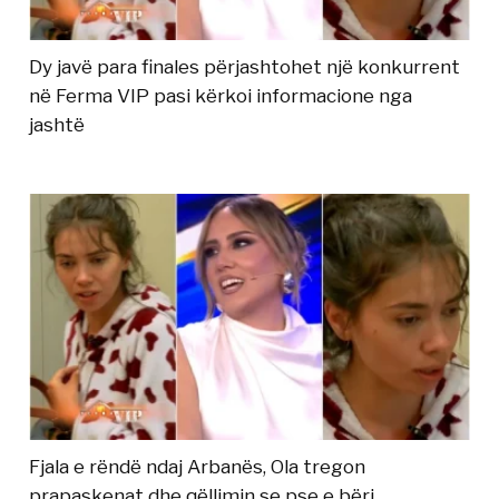
Dy javë para finales përjashtohet një konkurrent
në Ferma VIP pasi kërkoi informacione nga
jashtë
Fjala e rëndë ndaj Arbanës, Ola tregon
prapaskenat dhe qëllimin se pse e bëri