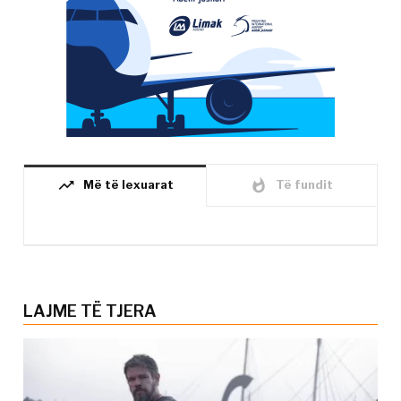
trending_up
whatshot
Më të lexuarat
Të fundit
LAJME TË TJERA