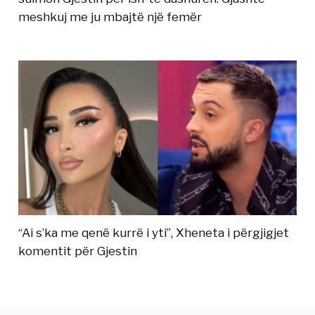
meshkuj me ju mbajtë një femër
“Ai s’ka me qenë kurrë i yti”, Xheneta i përgjigjet
komentit për Gjestin