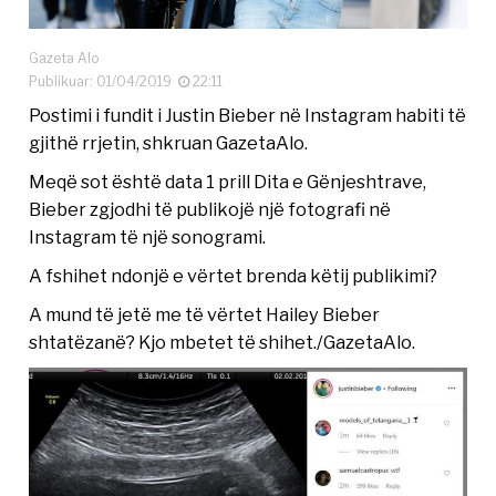
Gazeta Alo
Publikuar: 01/04/2019
22:11
Postimi i fundit i Justin Bieber në Instagram habiti të
gjithë rrjetin, shkruan GazetaAlo.
Meqë sot është data 1 prill Dita e Gënjeshtrave,
Bieber zgjodhi të publikojë një fotografi në
Instagram të një sonogrami.
A fshihet ndonjë e vërtet brenda këtij publikimi?
A mund të jetë me të vërtet Hailey Bieber
shtatëzanë? Kjo mbetet të shihet./GazetaAlo.