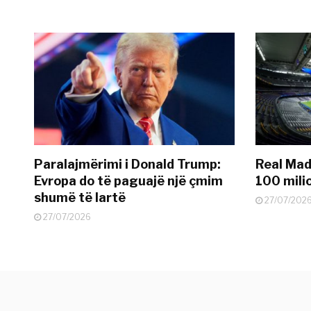
Paralajmërimi i Donald Trump:
Real Madr
Evropa do të paguajë një çmim
100 mili
shumë të lartë
27/07/202
27/07/2026