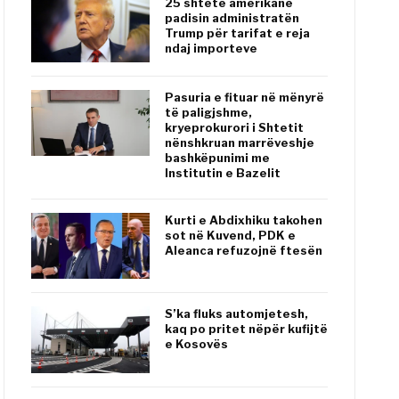
25 shtete amerikane
padisin administratën
Trump për tarifat e reja
ndaj importeve
Pasuria e fituar në mënyrë
të paligjshme,
kryeprokurori i Shtetit
nënshkruan marrëveshje
bashkëpunimi me
Institutin e Bazelit
Kurti e Abdixhiku takohen
sot në Kuvend, PDK e
Aleanca refuzojnë ftesën
S’ka fluks automjetesh,
kaq po pritet nëpër kufijtë
e Kosovës