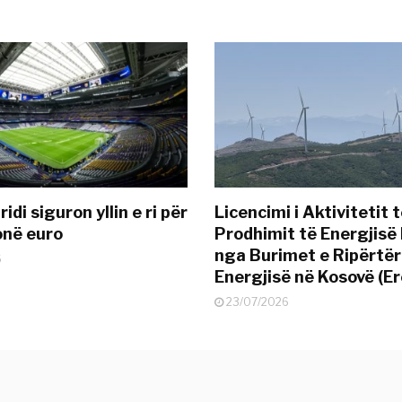
idi siguron yllin e ri për
Licencimi i Aktivitetit 
onë euro
Prodhimit të Energjisë 
nga Burimet e Ripërtë
6
Energjisë në Kosovë (Er
23/07/2026