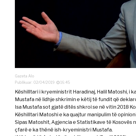
Gazeta Alo
Publikuar: 02/04/2019
16:45
Këshilltari i kryeministrit Haradinaj, Halil Matoshi, i
Mustafa në lidhje shkrimin e këtij të fundit që dekla
Isa Mustafa sot gjatë ditës shkroi se në vitin 2018 
Këshilltari Matoshi e ka quajtur manipulim të opinion
Sipas Matoshit, Agjencia e Statistikave të Kosovës n
çfarë e ka thënë ish-kryeministri Mustafa.