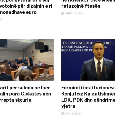
otojnë për dizajnin e ri
refuzojnë ftesën
ëmonedhave euro
04/08/2026
6
rit për sulmin në Ibër-
Formimi i institucionev
alin para Gjykatës nën
Konjufca: Ka gatishmër
rrepta sigurie
LDK, PDK dha qëndrime
vjetra
6
27/07/2026