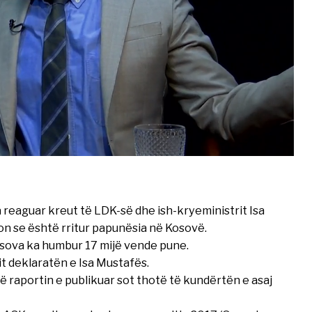
 ka reaguar kreut të LDK-së dhe ish-kryeministrit Isa
ron se është rritur papunësia në Kosovë.
Kosova ka humbur 17 mijë vende pune.
it deklaratën e Isa Mustafës.
ë raportin e publikuar sot thotë të kundërtën e asaj