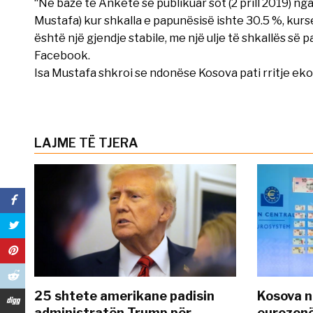
“Në bazë të Anketë së publikuar sot (2 prill 2019) n
Mustafa) kur shkalla e papunësisë ishte 30.5 %, kurs
është një gjendje stabile, me një ulje të shkallës së 
Facebook.
Isa Mustafa shkroi se ndonëse Kosova pati rritje ek
LAJME TË TJERA
25 shtete amerikane padisin
Kosova n
administratën Trump për
eurozonë