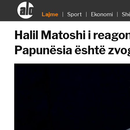
Lajme
Sport
Ekonomi
Sh
Halil Matoshi i reago
Papunësia është zvo