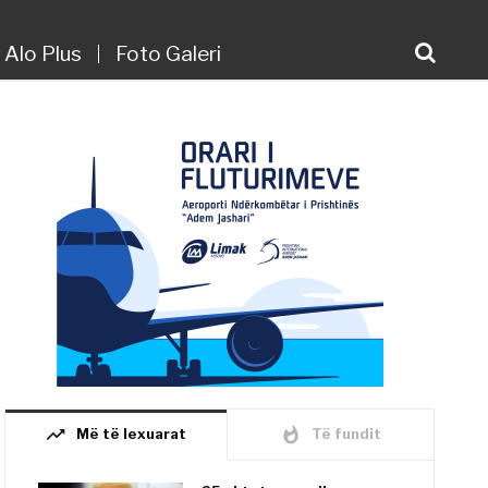
Alo Plus
Foto Galeri
trending_up
whatshot
Më të lexuarat
Të fundit