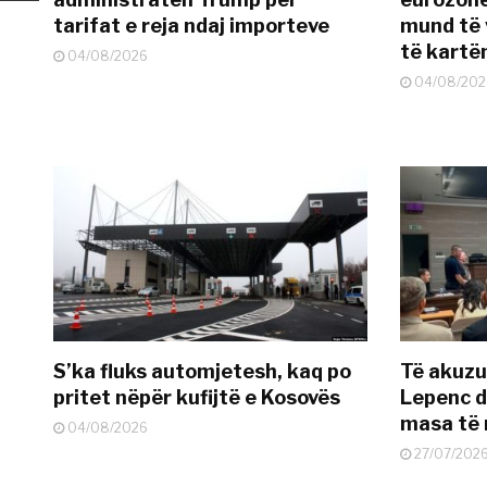
tarifat e reja ndaj importeve
mund të v
të kart
04/08/2026
04/08/202
S’ka fluks automjetesh, kaq po
Të akuzua
pritet nëpër kufijtë e Kosovës
Lepenc d
masa të 
04/08/2026
27/07/202