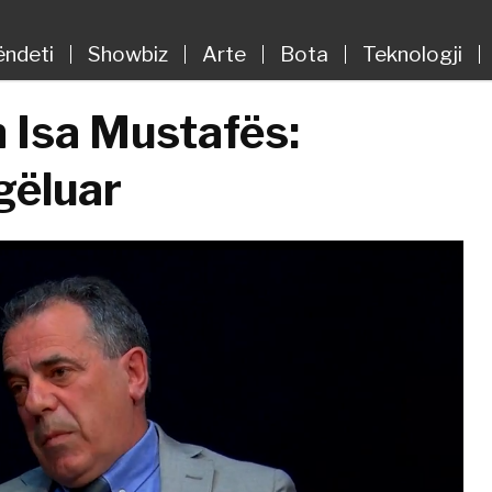
ëndeti
Showbiz
Arte
Bota
Teknologji
n Isa Mustafës:
gëluar