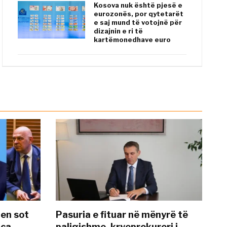
Kosova nuk është pjesë e
eurozonës, por qytetarët
e saj mund të votojnë për
dizajnin e ri të
kartëmonedhave euro
hen sot
Pasuria e fituar në mënyrë të
nca
paligjshme, kryeprokurori i