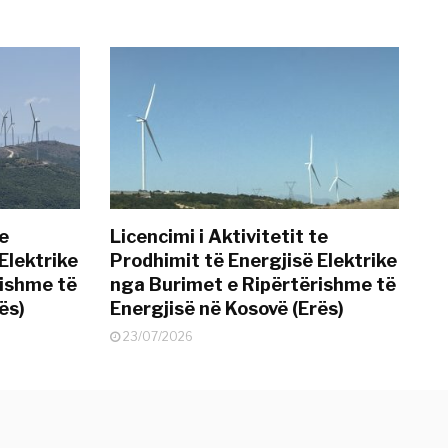
te
Licencimi i Aktivitetit te
Elektrike
Prodhimit të Energjisë Elektrike
rishme të
nga Burimet e Ripërtërishme të
ës)
Energjisë në Kosovë (Erës)
23/07/2026