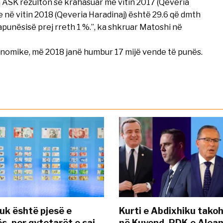
ga ASK rezulton se krahasuar me vitin 2017 (Qeveria
e në vitin 2018 (Qeveria Haradinaj) është 29.6 që dmth
papunësisë prej rreth 1 %.”, ka shkruar Matoshi në
onomike, më 2018 janë humbur 17 mijë vende të punës.
uk është pjesë e
Kurti e Abdixhiku tako
s, por qytetarët e saj
në Kuvend, PDK e Alea