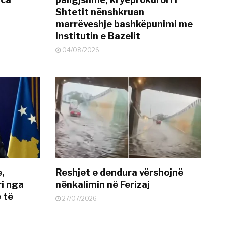
Shtetit nënshkruan
marrëveshje bashkëpunimi me
Institutin e Bazelit
04/08/2026
e,
Reshjet e dendura vërshojnë
i nga
nënkalimin në Ferizaj
 të
27/07/2026