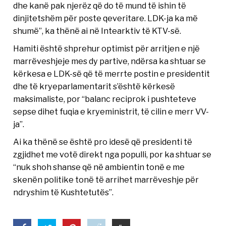
dhe kanë pak njerëz që do të mund të ishin të
dinjitetshëm për poste qeveritare. LDK-ja ka më
shumë”, ka thënë ai në Intearktiv të KTV-së.
Hamiti është shprehur optimist për arritjen e një
marrëveshjeje mes dy partive, ndërsa ka shtuar se
kërkesa e LDK-së që të merrte postin e presidentit
dhe të kryeparlamentarit s’është kërkesë
maksimaliste, por “balanc reciprok i pushteteve
sepse dihet fuqia e kryeministrit, të cilin e merr VV-
ja”.
Ai ka thënë se është pro idesë që presidenti të
zgjidhet me votë direkt nga populli, por ka shtuar se
“nuk shoh shanse që në ambientin tonë e me
skenën politike tonë të arrihet marrëveshje për
ndryshim të Kushtetutës”.