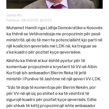
Gazeta Alo
Publikuar: 08/01/2020
23:53
Muhamet Hamiti nga Lidhja Demokratike e Kosovës
ka thënë se Vetëvendosja me propozimin për pesë
ministritë, që do të merrte potencialisht kjo parti në
një koalicion qeverisës me LDK-në, ka treguar se
s’ka kuadro për pozitat kyçe qeverisëse.
Kështu ka thënë ai kur është pyetur për të
komentuar propozimin e kryetarit të VV-së Albin
Kurti që ish-ambasadori Blerim Reka të jetë
ministër i Punëve të Jashtme në një qeveri VV-LDK.
“S’do të doja të komentoja për Blerim Rekën, por
për VV-në që siç po shihet e ka të vështirë të
sigurojë kuadro për pozitat kyçe qeverisës. Edhe
për shkak të këtij propozimi që ishte ambasador