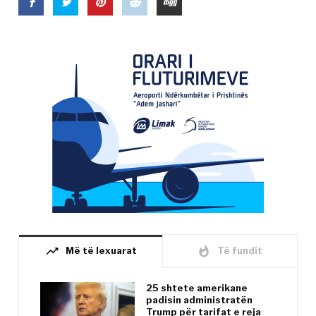
trending_up
whatshot
Më të lexuarat
Të fundit
25 shtete amerikane
padisin administratën
Trump për tarifat e reja