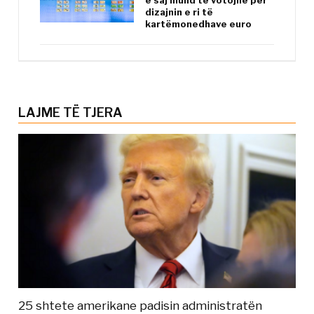
e saj mund të votojnë për
dizajnin e ri të
kartëmonedhave euro
LAJME TË TJERA
25 shtete amerikane padisin administratën