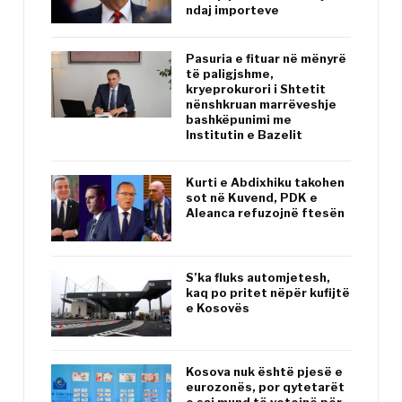
ndaj importeve
Pasuria e fituar në mënyrë
të paligjshme,
kryeprokurori i Shtetit
nënshkruan marrëveshje
bashkëpunimi me
Institutin e Bazelit
Kurti e Abdixhiku takohen
sot në Kuvend, PDK e
Aleanca refuzojnë ftesën
S’ka fluks automjetesh,
kaq po pritet nëpër kufijtë
e Kosovës
Kosova nuk është pjesë e
eurozonës, por qytetarët