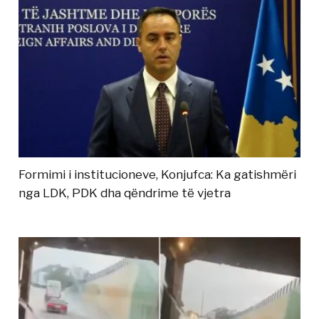
Formimi i institucioneve, Konjufca: Ka gatishmëri
nga LDK, PDK dha qëndrime të vjetra