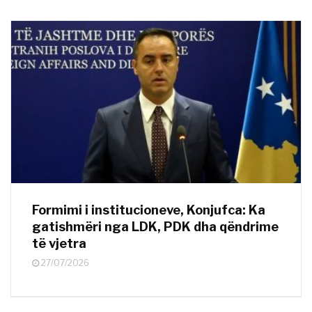
Formimi i institucioneve, Konjufca: Ka
gatishmëri nga LDK, PDK dha qëndrime
të vjetra
27/07/2026