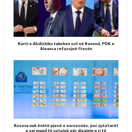
Kurti e Abdixhiku takohen sot në Kuvend, PDK e
Aleanca refuzojnë ftesën
Kosova nuk është pjesë e eurozonës, por qytetarët
e saj mund të votojnë për dizajnin e ri të