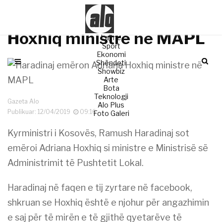
Haradinaj emëron Adriana
Hoxhiq ministre në MAPL
Lajme
Sport
Ekonomi
Shëndeti
Showbiz
Arte
Bota
Teknologji
Gazeta Alo
Alo Plus
Publikuar: 12/04/2019
09:16
Foto Galeri
Kyrministri i Kosovës, Ramush Haradinaj sot
emëroi Adriana Hoxhiq si ministre e Ministrisë së
Administrimit të Pushtetit Lokal.
Haradinaj në faqen e tij zyrtare në facebook,
shkruan se Hoxhiq është e njohur për angazhimin
e saj për të mirën e të gjithë qyetarëve të