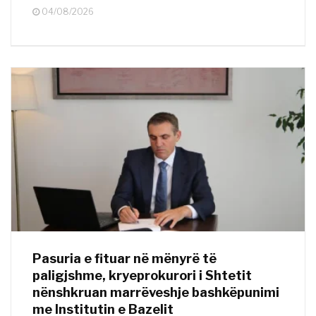
04/08/2026
Pasuria e fituar në mënyrë të
paligjshme, kryeprokurori i Shtetit
nënshkruan marrëveshje bashkëpunimi
me Institutin e Bazelit