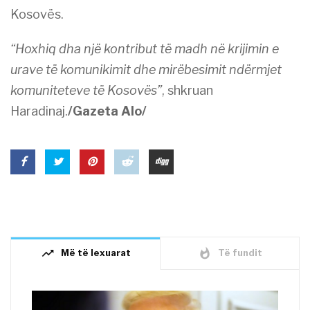
Kosovës.
“Hoxhiq dha një kontribut të madh në krijimin e
urave të komunikimit dhe mirëbesimit ndërmjet
komuniteteve të Kosovës”
, shkruan
Haradinaj.
/Gazeta Alo/
trending_up
whatshot
Më të lexuarat
Të fundit