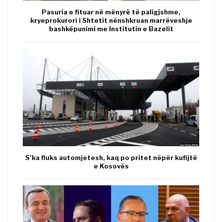
Pasuria e fituar në mënyrë të paligjshme,
kryeprokurori i Shtetit nënshkruan marrëveshje
bashkëpunimi me Institutin e Bazelit
S’ka fluks automjetesh, kaq po pritet nëpër kufijtë
e Kosovës