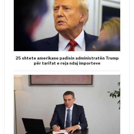
25 shtete amerikane padisin administratën Trump
për tarifat e reja ndaj importeve