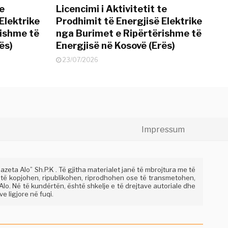
te
Licencimi i Aktivitetit te
Elektrike
Prodhimit të Energjisë Elektrike
rishme të
nga Burimet e Ripërtërishme të
ës)
Energjisë në Kosovë (Erës)
23/07/2026
Impressum
eta Alo” Sh.P.K . Të gjitha materialet janë të mbrojtura me të
 të kopjohen, ripublikohen, riprodhohen ose të transmetohen,
lo. Në të kundërtën, është shkelje e të drejtave autoriale dhe
e ligjore në fuqi.