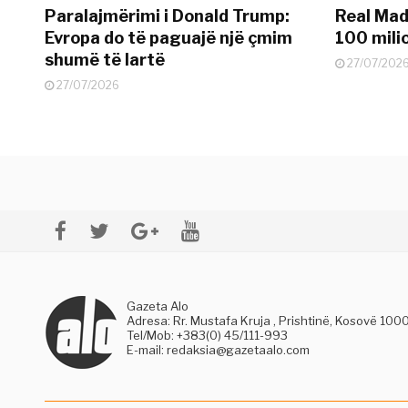
Paralajmërimi i Donald Trump:
Real Madr
Evropa do të paguajë një çmim
100 mili
shumë të lartë
27/07/202
27/07/2026
Gazeta Alo
Adresa: Rr. Mustafa Kruja , Prishtinë, Kosovë 100
Tel/Mob: +383(0) 45/111-993
E-mail:
redaksia@gazetaalo.com