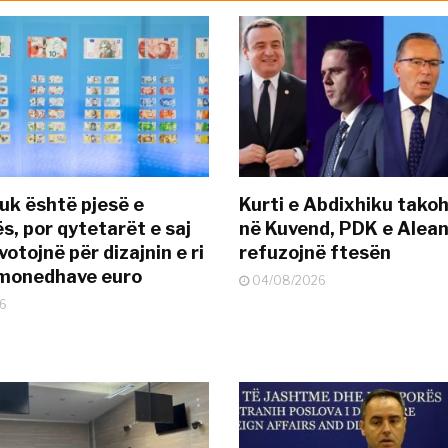
uk është pjesë e
Kurti e Abdixhiku tako
s, por qytetarët e saj
në Kuvend, PDK e Alea
otojnë për dizajnin e ri
refuzojnë ftesën
ëmonedhave euro
04/08/2026
6