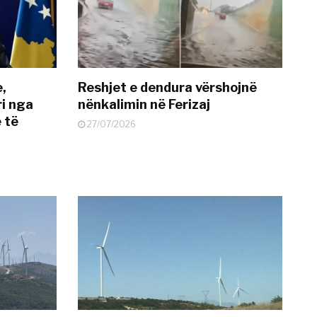
e,
Reshjet e dendura vërshojnë
i nga
nënkalimin në Ferizaj
 të
27/07/2026