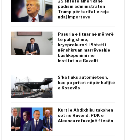
25 shtete amerikane
padisin administratën
Trump për tarifat e reja
ndaj importeve
Pasuria e fituar në mënyrë
të paligjshme,
kryeprokurori i Shtetit
nënshkruan marrëveshje
bashkëpunimi me
Institutin e Bazelit
S’ka fluks automjetesh,
kaq po pritet nëpër kufijtë
e Kosovës
Kurti e Abdixhiku takohen
sot në Kuvend, PDK e
Aleanca refuzojnë ftesën