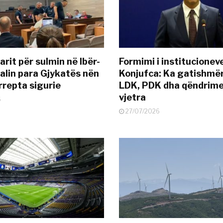
rit për sulmin në Ibër-
Formimi i institucionev
alin para Gjykatës nën
Konjufca: Ka gatishmër
rrepta sigurie
LDK, PDK dha qëndrime
vjetra
6
27/07/2026