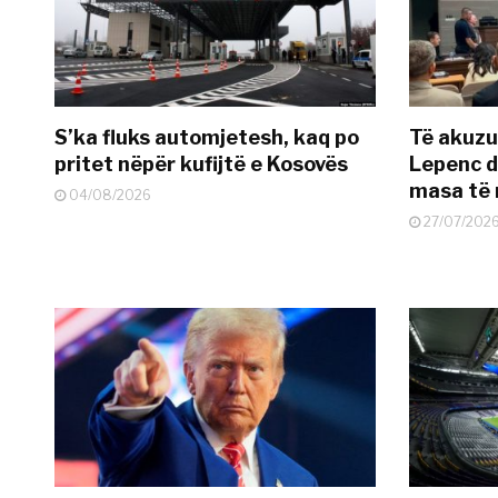
S’ka fluks automjetesh, kaq po
Të akuzua
pritet nëpër kufijtë e Kosovës
Lepenc d
masa të 
04/08/2026
27/07/202