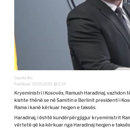
Gazeta Alo
Publikuar: 02/05/2019
11:59
Kryeministri i Kosovës, Ramush Haradinaj, vazhdon të q
kishte thënë se në Samitin e Berlinit presidenti i Ko
Rama i kanë kërkuar heqjen e taksës.
Haradinaj, i është kundërpërgjigjur kryeministrit Ram
vërtetë që ka kërkuar nga Haradinaj heqjen e taksës