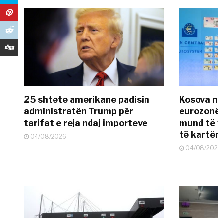
25 shtete amerikane padisin
Kosova n
administratën Trump për
eurozonë
tarifat e reja ndaj importeve
mund të v
të kart
04/08/2026
04/08/202