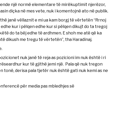
 ende një normë elementare të mirëkuptimit njerëzor,
flasin diçka në mes vete, nuk i komentojnë ato në publik.
thë janë vëllaznit e mi ua kam borgj të vërtetën “Rrnoj
edhe kur i pëlqen edhe kur si pëlqen dikujt do ta tregoj
 këtë do ta bëj edhe të ardhmen. E shoh me atë që ka
htë dikush me tregu të vërtetën”, tha Haradinaj.
e.
zicionet nuk janë të reja as pozicioni im nuk është i ri
ëseardhur kur të gjithë jemi një. Pala që nuk tregon
 tonë, derisa pala tjetër nuk është gati nuk kemi as ne
konferencë për media pas mbledhjes së