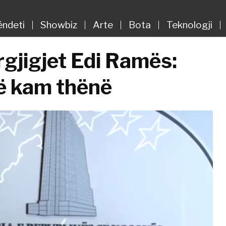
ëndeti
Showbiz
Arte
Bota
Teknologji
rgjigjet Edi Ramës:
që kam thënë