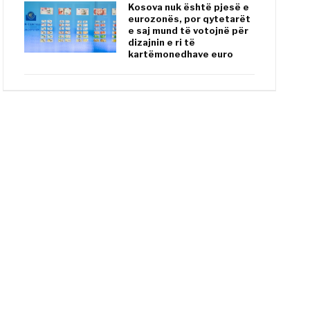
Kosova nuk është pjesë e
eurozonës, por qytetarët
e saj mund të votojnë për
dizajnin e ri të
kartëmonedhave euro