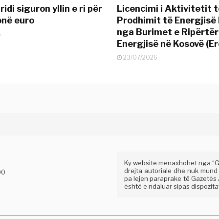
idi siguron yllin e ri për
Licencimi i Aktivitetit 
onë euro
Prodhimit të Energjisë 
nga Burimet e Ripërtë
6
Energjisë në Kosovë (Er
23/07/2026
Ky website menaxhohet nga “Gaz
drejta autoriale dhe nuk mund
00
pa lejen paraprake të Gazetës A
është e ndaluar sipas dispozitav