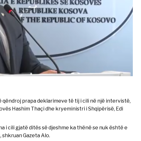
ëndroj prapa deklarimeve të tij i cili në një intervistë,
sovës Hashim Thaçi dhe kryeministri i Shqipërisë, Edi
a i cili gjatë ditës së djeshme ka thënë se nuk është e
, shkruan Gazeta Alo.