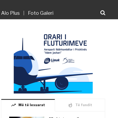
Alo Plus
Foto Galeri
trending_up
whatshot
Më të lexuarat
Të fundit