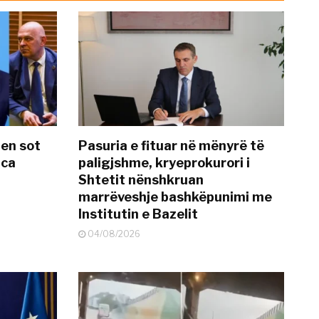
hen sot
Pasuria e fituar në mënyrë të
nca
paligjshme, kryeprokurori i
Shtetit nënshkruan
marrëveshje bashkëpunimi me
Institutin e Bazelit
04/08/2026