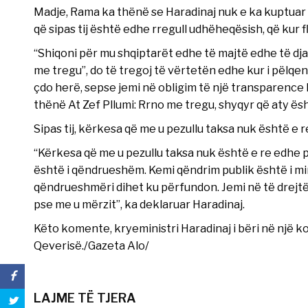
Madje, Rama ka thënë se Haradinaj nuk e ka kuptuar
që sipas tij është edhe rregull udhëheqësish, që kur 
“Shiqoni për mu shqiptarët edhe të majtë edhe të dja
me tregu”, do të tregoj të vërtetën edhe kur i pëlqen 
çdo herë, sepse jemi në obligim të një transparence
thënë At Zef Pllumi: Rrno me tregu, shyqyr që aty ës
Sipas tij, kërkesa që me u pezullu taksa nuk është e r
“Kërkesa që me u pezullu taksa nuk është e re edhe po
është i qëndrueshëm. Kemi qëndrim publik është i mir
qëndrueshmëri dihet ku përfundon. Jemi në të drejtën
pse me u mërzit”, ka deklaruar Haradinaj.
Këto komente, kryeministri Haradinaj i bëri në një 
Qeverisë./Gazeta Alo/
LAJME TË TJERA