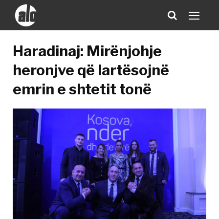
Haradinaj: Mirënjohje
heronjve që lartësojnë
emrin e shtetit tonë