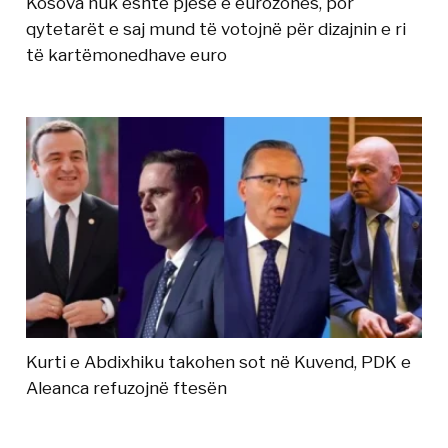
Kosova nuk është pjesë e eurozonës, por
qytetarët e saj mund të votojnë për dizajnin e ri
të kartëmonedhave euro
Kurti e Abdixhiku takohen sot në Kuvend, PDK e
Aleanca refuzojnë ftesën