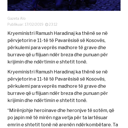
Gazeta Alo
Publikuar: 17/02/2019
23:12
Kryeministri Ramush Haradinaj ka thënë se në
përvjetorin e 11-të të Pavarësisë së Kosovës,
përkulemi para veprës madhore të grave dhe
burrave që u flijuan ndër breza dhe punuan për
krijimin dhe ndërtimin e shtetit tonë.
Kryeministri Ramush Haradinaj ka thënë se në
përvjetorin e 11-të të Pavarësisë së Kosovës,
përkulemi para veprës madhore të grave dhe
burrave që u flijuan ndër breza dhe punuan për
krijimin dhe ndërtimin e shtetit tonë.
“Mirënjohje heroinave dhe heronjve të sotëm, që
po japin më të mirën nga vetja për ta lartësuar
emrin e shtetit tonë në arenën ndërkombëtare. Ta