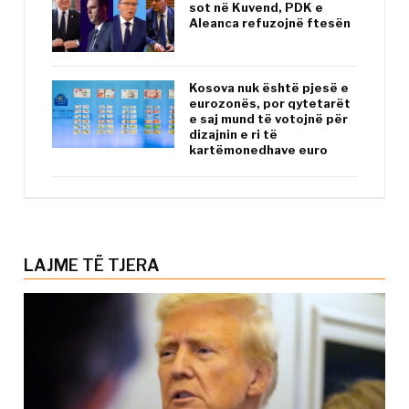
sot në Kuvend, PDK e
Aleanca refuzojnë ftesën
Kosova nuk është pjesë e
eurozonës, por qytetarët
e saj mund të votojnë për
dizajnin e ri të
kartëmonedhave euro
LAJME TË TJERA