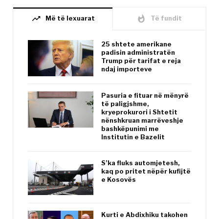
trending_up
whatshot
Më të lexuarat
Të fundit
25 shtete amerikane
padisin administratën
Trump për tarifat e reja
ndaj importeve
Pasuria e fituar në mënyrë
të paligjshme,
kryeprokurori i Shtetit
nënshkruan marrëveshje
bashkëpunimi me
Institutin e Bazelit
S’ka fluks automjetesh,
kaq po pritet nëpër kufijtë
e Kosovës
Kurti e Abdixhiku takohen