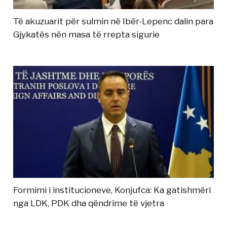
Të akuzuarit për sulmin në Ibër-Lepenc dalin para
Gjykatës nën masa të rrepta sigurie
Formimi i institucioneve, Konjufca: Ka gatishmëri
nga LDK, PDK dha qëndrime të vjetra