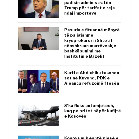
padisin administratën
Trump për tarifat e reja
ndaj importeve
Pasuria e fituar në mënyrë
të paligjshme,
kryeprokurori i Shtetit
nënshkruan marrëveshje
bashkëpunimi me
Institutin e Bazelit
Kurti e Abdixhiku takohen
sot në Kuvend, PDK e
Aleanca refuzojnë ftesën
S’ka fluks automjetesh,
kaq po pritet nëpër kufijtë
e Kosovës
Kosova nuk është pjesë e