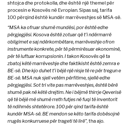
shtojca dhe protokolla, dhe është një themel për
procesin e Kosovës në Evropian. Sipas saj, tarifa
100 përqind është kundër marrëveshjes së MSA-së.
“MSA ka ofruar shumë mundësi, por është edhe
përgjegjësi. Kosova është zotuar që t’i ndërmarrë
obligimet e saj ndërkombëtare, marrëveshje ofron
instrumente konkrete, për të përmirësuar ekonominë,
për të luftuar korrupsionin. I takon Kosovës që ta
zbatoj këtë marrëveshje dhe faktikisht është zemra e
BE-së. Dhe kjo duhet t’i bëjë një nisje të re për tregun e
BE-së. MSA nuk sjell vetëm përfitime, sjellë edhe
përgjegjësi. Sot tri vite pas marrëveshjes, është bërë
shumë pak në këtë drejtim. Ne i bëjmë thirrje Qeverisë
që të bëjë më shumë rreth futjes në fuqi të inventorit
të ndihmës shtetërore. 100 për qind tarifa është
kundër MSA-së. BE mendon se këto tarifa dobësojnë
rrugës konkurruese për trageti të lirë”
, tha ajo.