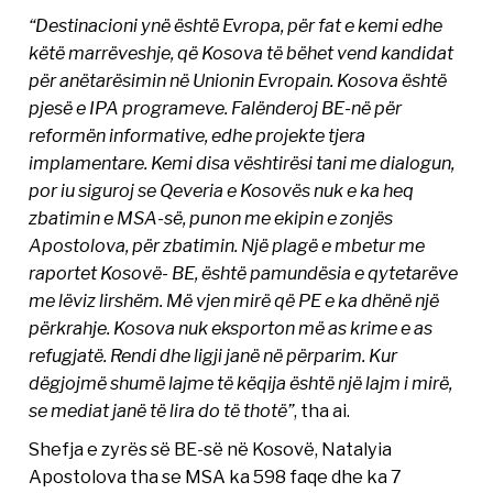
“Destinacioni ynë është Evropa, për fat e kemi edhe
këtë marrëveshje, që Kosova të bëhet vend kandidat
për anëtarësimin në Unionin Evropain. Kosova është
pjesë e IPA programeve. Falënderoj BE-në për
reformën informative, edhe projekte tjera
implamentare. Kemi disa vështirësi tani me dialogun,
por iu siguroj se Qeveria e Kosovës nuk e ka heq
zbatimin e MSA-së, punon me ekipin e zonjës
Apostolova, për zbatimin. Një plagë e mbetur me
raportet Kosovë- BE, është pamundësia e qytetarëve
me lëviz lirshëm. Më vjen mirë që PE e ka dhënë një
përkrahje. Kosova nuk eksporton më as krime e as
refugjatë. Rendi dhe ligji janë në përparim. Kur
dëgjojmë shumë lajme të këqija është një lajm i mirë,
se mediat janë të lira do të thotë”
, tha ai.
Shefja e zyrës së BE-së në Kosovë, Natalyia
Apostolova tha se MSA ka 598 faqe dhe ka 7