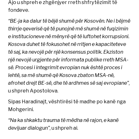
Ajo u shpreh e zhgënjyer rreth shfrytëzimit të
fondeve.
“BE-ja ka dalur të bëjë shumë për Kosovën. Ne i bëjmë
thirrje qeverisë që të punojnë më shumë në fuqizimin
e institucioneve në mënyrë që të luftohet korrupsioni.
Kosova duhet të fokusohet në rritjen e kapaciteteve
të saj, ka nevojë për një konsensus politik. Ekziston
një nevojë urgjente për informata publike rreth MSA-
së. Procesi i integrimit evropian nuk është proces i
lehtë, sa më shumë që Kosova zbaton MSA-në,
afrohet drejt BE-së, dhe të ardhmes së saj evropiane”
,
u shpreh Apostolova.
Sipas Haradinajt, vështirësi të madhe po kanë nga
Mohgerini.
“Na ka shkaktu trauma të mëdha në rajon, e kanë
devijuar dialogun”
, u shpreh ai.