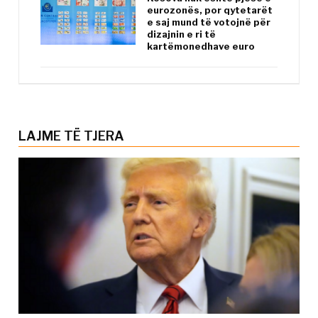
eurozonës, por qytetarët
e saj mund të votojnë për
dizajnin e ri të
kartëmonedhave euro
LAJME TË TJERA