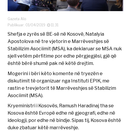
Gazeta Alo
Publikuar: 01/04/2019
11:31
Shefja e zyrës së BE-së në Kosovë, Natalyia
Apostolova në tre vjetorin e Marrëveshjes së
Stabilizim Asociimit (MSA), ka deklaruar se MSA nuk
sjell vetëm përfitime por edhe përgjegjësi, gjë që
është bërë shumë pak në këtë drejtim.
Mogerini i bëri këto komente në tryezën e
diskutimit të organizuar nga Instituti EPIK, me
rastin e trevjetorit të Marrëveshjes së Stabilizim
Asociimit (MSA).
Kryeministri i Kosovës, Ramush Haradinaj tha se
Kosova është Evropë edhe në gjeografi, edhe në
ideologji, por edhe në bindje. Sipas tij, Kosova është
duke zbatuar këtë marrëveshje.