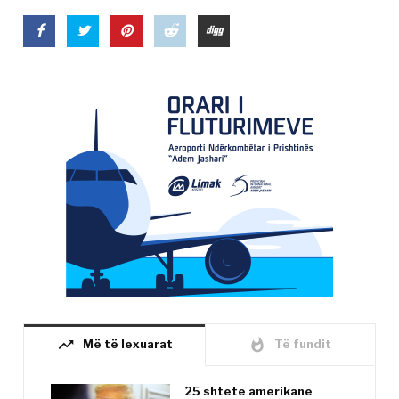
trending_up
whatshot
Më të lexuarat
Të fundit
25 shtete amerikane