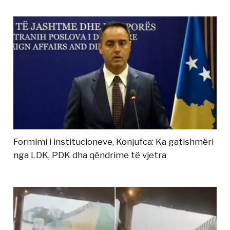
Formimi i institucioneve, Konjufca: Ka gatishmëri
nga LDK, PDK dha qëndrime të vjetra