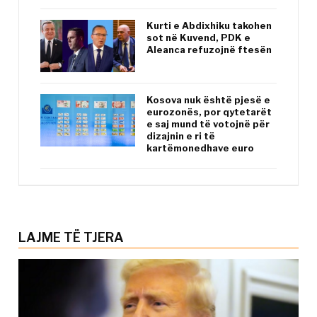
Kurti e Abdixhiku takohen
sot në Kuvend, PDK e
Aleanca refuzojnë ftesën
Kosova nuk është pjesë e
eurozonës, por qytetarët
e saj mund të votojnë për
dizajnin e ri të
kartëmonedhave euro
LAJME TË TJERA