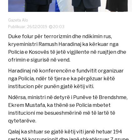
Gazeta Alo
Publikuar: 26/12/2019
20:03
Duke folur për terrorizmin dhe ndikimin rus,
kryeministri Ramush Haradinaj ka kërkuar nga
Policia e Kosovës të jetë vigjilente në ruajtjen dhe
ofrimin e sigurisë në vend.
Haradinaj në konferencën e fundvitit organizuar
nga Policia, ndër të tjera e ka përgëzuar këtë
institucion për punën gjatë këtij viti.
Ndërsa, ministri në detyrë i Punëve të Brendshme,
Ekrem Mustafa, ka thënë se Policia mbetet
institucioni me besueshmërinë më të lartë të
qytetarëve.
Qalaj ka shtuar se gjatë këtij viti janë hetuar 194
raste të korrupsionit dhe janë shkatërruar 7 grupe