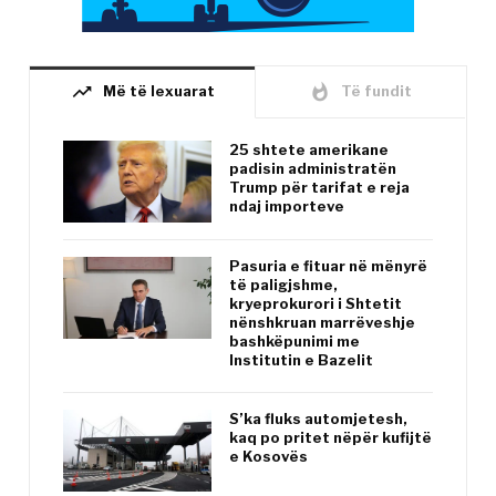
trending_up
whatshot
Më të lexuarat
Të fundit
25 shtete amerikane
padisin administratën
Trump për tarifat e reja
ndaj importeve
Pasuria e fituar në mënyrë
të paligjshme,
kryeprokurori i Shtetit
nënshkruan marrëveshje
bashkëpunimi me
Institutin e Bazelit
S’ka fluks automjetesh,
kaq po pritet nëpër kufijtë
e Kosovës