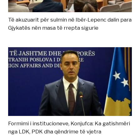
Të akuzuarit për sulmin në Ibër-Lepenc dalin para
Gjykatës nën masa të rrepta sigurie
Formimi i institucioneve, Konjufca: Ka gatishmëri
nga LDK, PDK dha qëndrime të vjetra