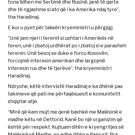
tona lidhen me Serbinë dhe Rusinë, janë të qarta
dhe të ngjashme si ato që i ka Amerika ndaj tyre”,
tha Haradinaj.
E kur u pyet për taksën kryeministri u përgjigj.
“Unë jam njeri i terenit si ushtari i Amerikës në
teren, unë i zbatoj urdhërat po i zbatoj si e parasheh
terenin. Unë besoj se duke e forcu Kosovën,
forcojmë interesin amerikan dhe largojmë
interesin rus dhe të tjerëve”, tha kryeministri
Haradinaj.
Ndryshe, këtë intervistë Haradinaj e ka dhënë pas
takimeve që pati me përfaqësuesit e komunitetit
shqiptar atje.
“Mirë që kam mujt me qenë bashkë me Malësinë e
madhe këtu në Dettorid. Kanë bo një organizim që
është për respekt. Kujtuam ditën e kryengritjes së
Malësisë së Madhe, po edhe ditën e flamurit. Pra