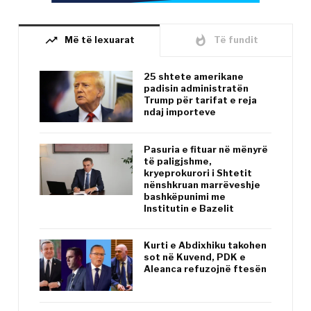
trending_up
whatshot
Më të lexuarat
Të fundit
25 shtete amerikane
padisin administratën
Trump për tarifat e reja
ndaj importeve
Pasuria e fituar në mënyrë
të paligjshme,
kryeprokurori i Shtetit
nënshkruan marrëveshje
bashkëpunimi me
Institutin e Bazelit
Kurti e Abdixhiku takohen
sot në Kuvend, PDK e
Aleanca refuzojnë ftesën