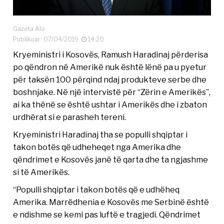
Gazeta Alo
Publikuar: 07/04/2019
14:20
Kryeministri i Kosovës, Ramush Haradinaj përderisa
po qëndron në Amerikë nuk është lënë pa u pyetur
për taksën 100 përqind ndaj produkteve serbe dhe
boshnjake. Në një intervistë për “Zërin e Amerikës”,
ai ka thënë se është ushtar i Amerikës dhe i zbaton
urdhërat si e parasheh tereni.
Kryeministri Haradinaj tha se populli shqiptar i
takon botës që udheheqet nga Amerika dhe
qëndrimet e Kosovës janë të qarta dhe ta ngjashme
si të Amerikës.
“Populli shqiptar i takon botës që e udhëheq
Amerika. Marrëdhenia e Kosovës me Serbinë është
e ndishme se kemi pas luftë e tragjedi. Qëndrimet