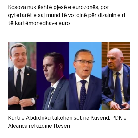
Kosova nuk është pjesë e eurozonës, por
qytetarët e saj mund të votojnë për dizajnin e ri
të kartëmonedhave euro
Kurti e Abdixhiku takohen sot në Kuvend, PDK e
Aleanca refuzojnë ftesën