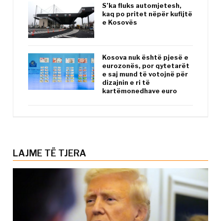
S’ka fluks automjetesh,
kaq po pritet nëpër kufijtë
e Kosovës
Kosova nuk është pjesë e
eurozonës, por qytetarët
e saj mund të votojnë për
dizajnin e ri të
kartëmonedhave euro
LAJME TË TJERA