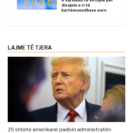
dizajnin e ri të
kartëmonedhave euro
LAJME TË TJERA
25 shtete amerikane padisin administratën