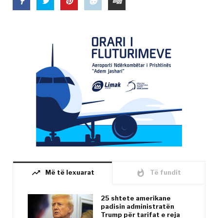
trending_up
whatshot
Më të lexuarat
Të fundit
25 shtete amerikane
padisin administratën
Trump për tarifat e reja