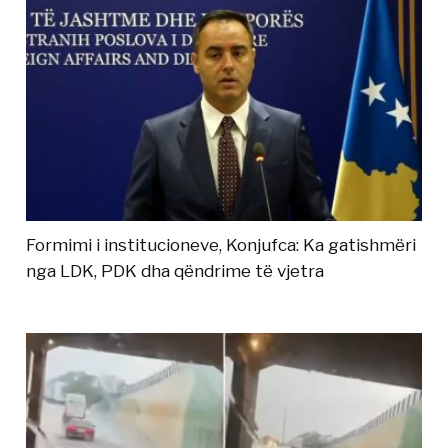
Formimi i institucioneve, Konjufca: Ka gatishmëri
nga LDK, PDK dha qëndrime të vjetra