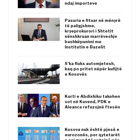
ndaj importeve
Pasuria e fituar në mënyrë
të paligjshme,
kryeprokurori i Shtetit
nënshkruan marrëveshje
bashkëpunimi me
Institutin e Bazelit
S’ka fluks automjetesh,
kaq po pritet nëpër kufijtë
e Kosovës
Kurti e Abdixhiku takohen
sot në Kuvend, PDK e
Aleanca refuzojnë ftesën
Kosova nuk është pjesë e
eurozonës, por qytetarët
e saj mund të votojnë për