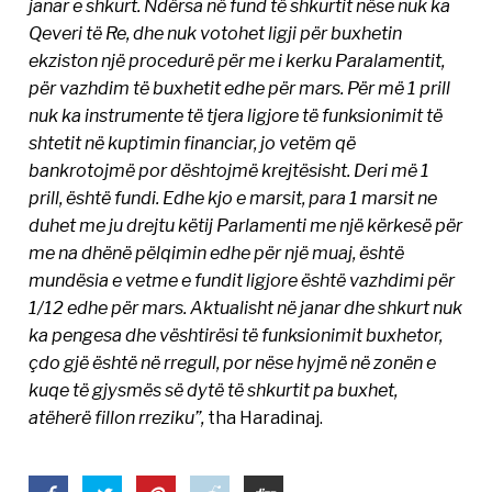
janar e shkurt. Ndërsa në fund të shkurtit nëse nuk ka
Qeveri të Re, dhe nuk votohet ligji për buxhetin
ekziston një procedurë për me i kerku Paralamentit,
për vazhdim të buxhetit edhe për mars. Për më 1 prill
nuk ka instrumente të tjera ligjore të funksionimit të
shtetit në kuptimin financiar, jo vetëm që
bankrotojmë por dështojmë krejtësisht. Deri më 1
prill, është fundi. Edhe kjo e marsit, para 1 marsit ne
duhet me ju drejtu këtij Parlamenti me një kërkesë për
me na dhënë pëlqimin edhe për një muaj, është
mundësia e vetme e fundit ligjore është vazhdimi për
1/12 edhe për mars. Aktualisht në janar dhe shkurt nuk
ka pengesa dhe vështirësi të funksionimit buxhetor,
çdo gjë është në rregull, por nëse hyjmë në zonën e
kuqe të gjysmës së dytë të shkurtit pa buxhet,
atëherë fillon rreziku”,
tha Haradinaj.