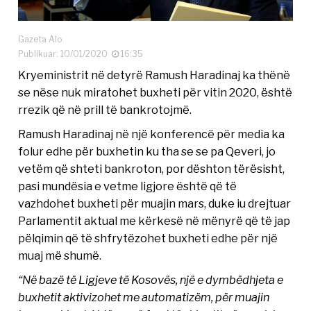
Gazeta Alo
Publikuar: 10/01/2020
16:35
Kryeministrit në detyrë Ramush Haradinaj ka thënë
se nëse nuk miratohet buxheti për vitin 2020, është
rrezik që në prill të bankrotojmë.
Ramush Haradinaj në një konferencë për media ka
folur edhe për buxhetin ku tha se se pa Qeveri, jo
vetëm që shteti bankroton, por dështon tërësisht,
pasi mundësia e vetme ligjore është që të
vazhdohet buxheti për muajin mars, duke iu drejtuar
Parlamentit aktual me kërkesë në mënyrë që të jap
pëlqimin që të shfrytëzohet buxheti edhe për një
muaj më shumë.
“Në bazë të Ligjeve të Kosovës, një e dymbëdhjeta e
buxhetit aktivizohet me automatizëm, për muajin