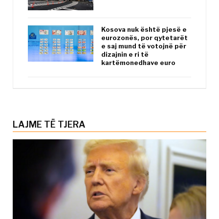
Kosova nuk është pjesë e
eurozonës, por qytetarët
e saj mund të votojnë për
dizajnin e ri të
kartëmonedhave euro
LAJME TË TJERA