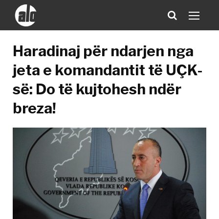
Haradinaj për ndarjen nga
jeta e komandantit të UÇK-
së: Do të kujtohesh ndër
breza!