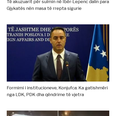
Të akuzuarit për sulmin në Ibër-Lepenc dalin para
Gjykatës nën masa të rrepta sigurie
Formimi i institucioneve, Konjufca: Ka gatishmëri
nga LDK, PDK dha qëndrime të vjetra