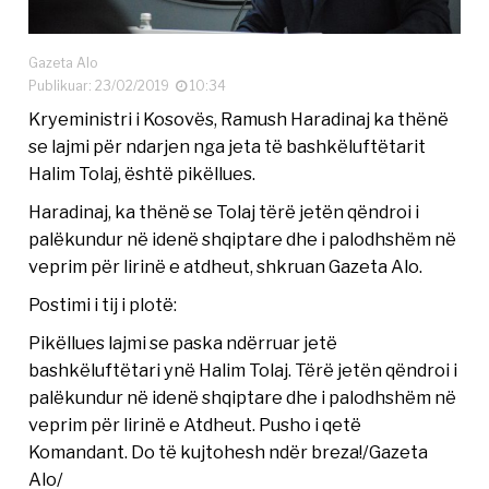
Gazeta Alo
Publikuar: 23/02/2019
10:34
Kryeministri i Kosovës, Ramush Haradinaj ka thënë
se lajmi për ndarjen nga jeta të bashkëluftëtarit
Halim Tolaj, është pikëllues.
Haradinaj, ka thënë se Tolaj tërë jetën qëndroi i
palëkundur në idenë shqiptare dhe i palodhshëm në
veprim për lirinë e atdheut, shkruan Gazeta Alo.
Postimi i tij i plotë:
Pikëllues lajmi se paska ndërruar jetë
bashkëluftëtari ynë Halim Tolaj. Tërë jetën qëndroi i
palëkundur në idenë shqiptare dhe i palodhshëm në
veprim për lirinë e Atdheut. Pusho i qetë
Komandant. Do të kujtohesh ndër breza!/Gazeta
Alo/