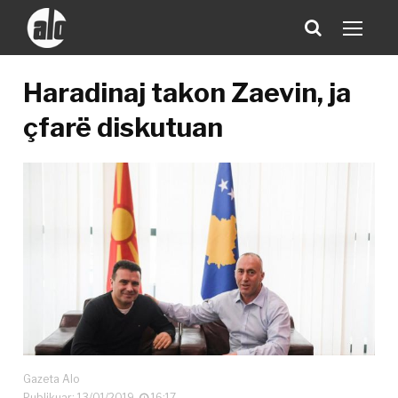
Haradinaj takon Zaevin, ja
çfarë diskutuan
Gazeta Alo
Publikuar: 13/01/2019
16:17