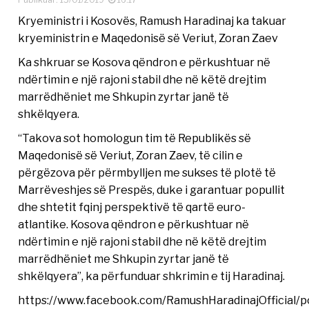
Kryeministri i Kosovës, Ramush Haradinaj ka takuar
kryeministrin e Maqedonisë së Veriut, Zoran Zaev
Ka shkruar se Kosova qëndron e përkushtuar në
ndërtimin e një rajoni stabil dhe në këtë drejtim
marrëdhëniet me Shkupin zyrtar janë të
shkëlqyera.
“Takova sot homologun tim të Republikës së
Maqedonisë së Veriut, Zoran Zaev, të cilin e
përgëzova për përmbylljen me sukses të plotë të
Marrëveshjes së Prespës, duke i garantuar popullit
dhe shtetit fqinj perspektivë të qartë euro-
atlantike. Kosova qëndron e përkushtuar në
ndërtimin e një rajoni stabil dhe në këtë drejtim
marrëdhëniet me Shkupin zyrtar janë të
shkëlqyera”, ka përfunduar shkrimin e tij Haradinaj.
https://www.facebook.com/RamushHaradinajOfficial