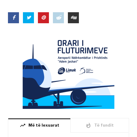
trending_up
whatshot
Më të lexuarat
Të fundit