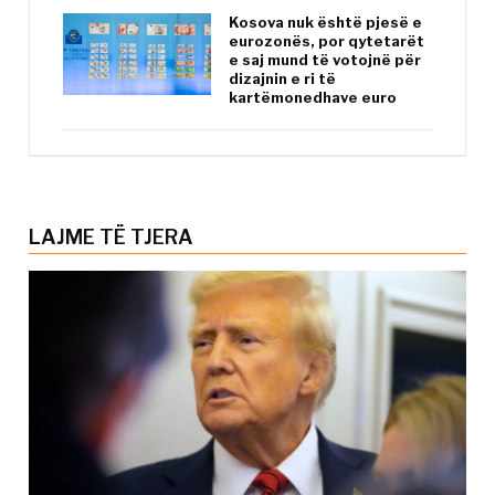
Kosova nuk është pjesë e
eurozonës, por qytetarët
e saj mund të votojnë për
dizajnin e ri të
kartëmonedhave euro
LAJME TË TJERA