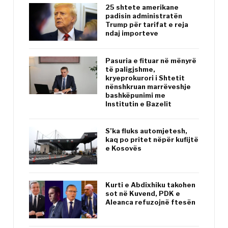
25 shtete amerikane
padisin administratën
Trump për tarifat e reja
ndaj importeve
Pasuria e fituar në mënyrë
të paligjshme,
kryeprokurori i Shtetit
nënshkruan marrëveshje
bashkëpunimi me
Institutin e Bazelit
S’ka fluks automjetesh,
kaq po pritet nëpër kufijtë
e Kosovës
Kurti e Abdixhiku takohen
sot në Kuvend, PDK e
Aleanca refuzojnë ftesën