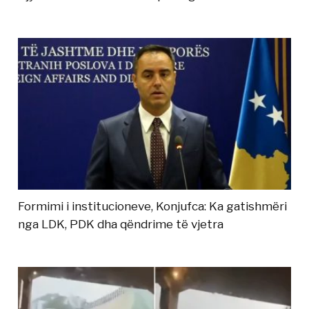
Formimi i institucioneve, Konjufca: Ka gatishmëri
nga LDK, PDK dha qëndrime të vjetra