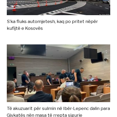
S’ka fluks automjetesh, kaq po pritet nëpër
kufijtë e Kosovës
Të akuzuarit për sulmin në Ibër-Lepenc dalin para
Gjykatës nën masa të rrepta sigurie