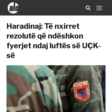
Haradinaj: Të nxirret
rezolutë që ndëshkon
fyerjet ndaj luftës së UÇK-
së