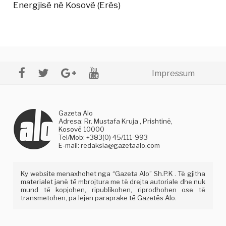
Energjisë në Kosovë (Erës)
Impressum
Gazeta Alo
Adresa: Rr. Mustafa Kruja , Prishtinë,
Kosovë 10000
Tel/Mob: +383(0) 45/111-993
E-mail:
redaksia@gazetaalo.com
Ky website menaxhohet nga “Gazeta Alo” Sh.P.K . Të gjitha
materialet janë të mbrojtura me të drejta autoriale dhe nuk
mund të kopjohen, ripublikohen, riprodhohen ose të
transmetohen, pa lejen paraprake të Gazetës Alo.