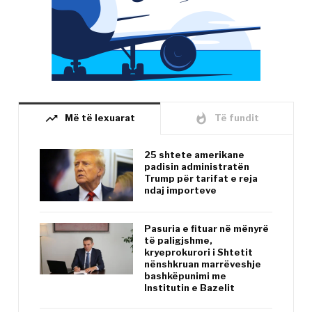
trending_up
whatshot
Më të lexuarat
Të fundit
25 shtete amerikane
padisin administratën
Trump për tarifat e reja
ndaj importeve
Pasuria e fituar në mënyrë
të paligjshme,
kryeprokurori i Shtetit
nënshkruan marrëveshje
bashkëpunimi me
Institutin e Bazelit