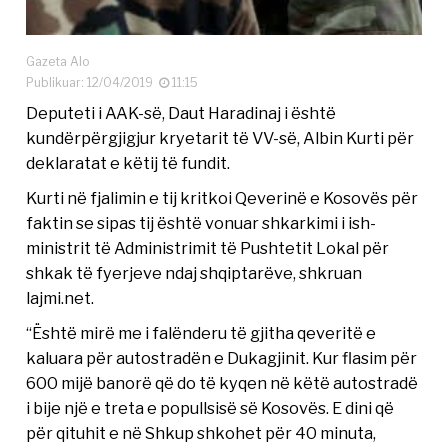
Gazeta Alo
Publikuar: 12/04/2019
11:15
Deputeti i AAK-së, Daut Haradinaj i është
kundërpërgjigjur kryetarit të VV-së, Albin Kurti për
deklaratat e këtij të fundit.
Kurti në fjalimin e tij kritkoi Qeverinë e Kosovës për
faktin se sipas tij është vonuar shkarkimi i ish-
ministrit të Administrimit të Pushtetit Lokal për
shkak të fyerjeve ndaj shqiptarëve, shkruan
lajmi.net.
“Është mirë me i falënderu të gjitha qeveritë e
kaluara për autostradën e Dukagjinit. Kur flasim për
600 mijë banorë që do të kyqen në këtë autostradë
i bije një e treta e popullsisë së Kosovës. E dini që
për qituhit e në Shkup shkohet për 40 minuta,