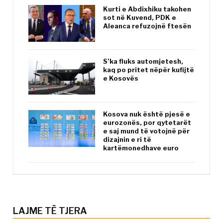
Kurti e Abdixhiku takohen
sot në Kuvend, PDK e
Aleanca refuzojnë ftesën
S’ka fluks automjetesh,
kaq po pritet nëpër kufijtë
e Kosovës
Kosova nuk është pjesë e
eurozonës, por qytetarët
e saj mund të votojnë për
dizajnin e ri të
kartëmonedhave euro
LAJME TË TJERA