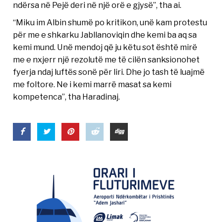
ndërsa në Pejë deri në një orë e gjysë”, tha ai.
“Miku im Albin shumë po kritikon, unë kam protestu
për me e shkarku Jabllanoviqin dhe kemi ba aq sa
kemi mund. Unë mendoj që ju këtu sot është mirë
me e nxjerr një rezolutë me të cilën sanksionohet
fyerja ndaj luftës sonë për liri. Dhe jo tash të luajmë
me foltore. Ne i kemi marrë masat sa kemi
kompetenca”, tha Haradinaj.