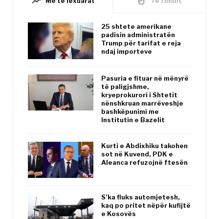
trending_up
whatshot
Më të lexuarat
Të fundit
25 shtete amerikane
padisin administratën
Trump për tarifat e reja
ndaj importeve
Pasuria e fituar në mënyrë
të paligjshme,
kryeprokurori i Shtetit
nënshkruan marrëveshje
bashkëpunimi me
Institutin e Bazelit
Kurti e Abdixhiku takohen
sot në Kuvend, PDK e
Aleanca refuzojnë ftesën
S’ka fluks automjetesh,
kaq po pritet nëpër kufijtë
e Kosovës