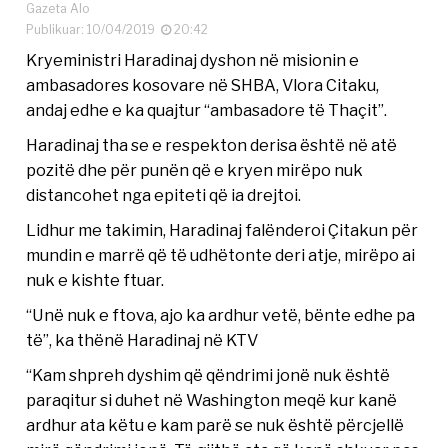
Gazeta Alo
Publikuar: 10/04/2019
20:42
Kryeministri Haradinaj dyshon në misionin e
ambasadores kosovare në SHBA, Vlora Citaku,
andaj edhe e ka quajtur “ambasadore të Thaçit”.
Haradinaj tha se e respekton derisa është në atë
pozitë dhe për punën që e kryen mirëpo nuk
distancohet nga epiteti që ia drejtoi.
Lidhur me takimin, Haradinaj falënderoi Çitakun për
mundin e marrë që të udhëtonte deri atje, mirëpo ai
nuk e kishte ftuar.
“Unë nuk e ftova, ajo ka ardhur vetë, bënte edhe pa
të”, ka thënë Haradinaj në KTV
“Kam shpreh dyshim që qëndrimi jonë nuk është
paraqitur si duhet në Washington meqë kur kanë
ardhur ata këtu e kam parë se nuk është përcjellë