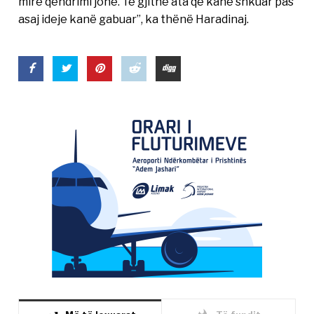
mirë qëndrimi jonë. Të gjithë ata që kanë shkuar pas
asaj ideje kanë gabuar”, ka thënë Haradinaj.