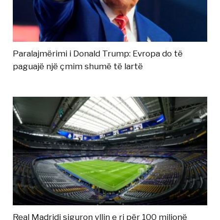
Paralajmërimi i Donald Trump: Evropa do të
paguajë një çmim shumë të lartë
Real Madridi siguron yllin e ri për 100 milionë