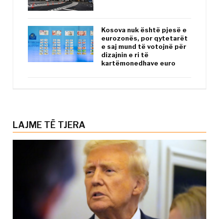
Kosova nuk është pjesë e
eurozonës, por qytetarët
e saj mund të votojnë për
dizajnin e ri të
kartëmonedhave euro
LAJME TË TJERA