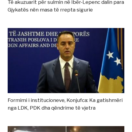
Të akuzuarit për sulmin në Ibër-Lepenc dalin para
Gjykatës nën masa të rrepta sigurie
Formimi i institucioneve, Konjufca: Ka gatishmëri
nga LDK, PDK dha qëndrime të vjetra