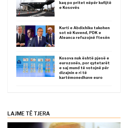
kaq po pritet nëpër kufijtë
e Kosovës
Kurti e Abdixhiku takohen
sot në Kuvend, PDK e
Aleanca refuzojnë ftesën
Kosova nuk është pjesë e
eurozonës, por qytetarët
e saj mund të votojnë për
dizajnin e ri të
kartëmonedhave euro
LAJME TË TJERA