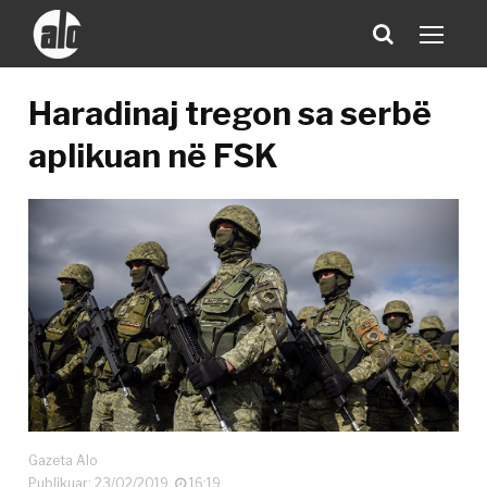
Haradinaj tregon sa serbë
aplikuan në FSK
Gazeta Alo
Publikuar: 23/02/2019
16:19