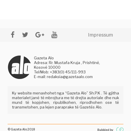
Impressum
Gazeta Alo
Adresa: Rr. Mustafa Kruja , Prishtinë,
Kosovë 10000
Tel/Mob: +383(0) 45/111-993
E-mail:
redaksia@gazetaalo.com
Ky website menaxhohet nga “Gazeta Alo” Sh.P.K . Të gjitha
materialet janë të mbrojtura me të drejta autoriale dhe nuk
mund të kopjohen, ripublikohen, riprodhohen ose të
transmetohen, pa lejen paraprake të Gazetës Alo.
© Gazeta Alo 2018
Bubbled by