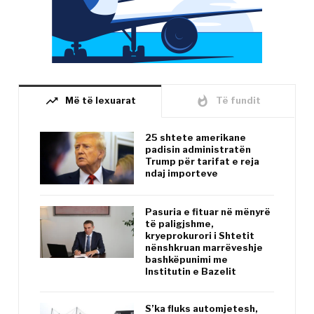
trending_up
whatshot
Më të lexuarat
Të fundit
25 shtete amerikane
padisin administratën
Trump për tarifat e reja
ndaj importeve
Pasuria e fituar në mënyrë
të paligjshme,
kryeprokurori i Shtetit
nënshkruan marrëveshje
bashkëpunimi me
Institutin e Bazelit
S’ka fluks automjetesh,