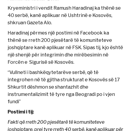
Kryeministri i vendit Ramush Haradinaj ka thënë se
40 serbë, kanë aplikuar në Ushtrinë e Kosovës,
shkruan Gazeta Alo.
Haradinaj përmes një postimi në Facebook ka
thënë se rreth 200 pjesëtarë të komuniteteve
joshqiptare kanë aplikuar në FSK. Sipas tij, kjo është
një shenjë për integrimin dhe mirëbesimin në
Forcën e Sigurisë së Kosovës.
“Vullneti i bashkëqytetarëve serbë, që të
integrohen në të gjitha strukturat e Kosovës së 17
Shkurtit dëshmon se shantazhit dhe
instrumentalizimit të tyre nga Beogradi po i vjen
fundi”
Postimi i tij:
Fakti që rreth 200 pjesëtarë të komuniteteve
joshqiptare, prej tyre rreth 40 serbë, kanë aplikuar për