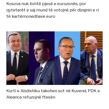
Kosova nuk është pjesë e eurozonës, por
qytetarët e saj mund të votojnë për dizajnin e ri
të kartëmonedhave euro
Kurti e Abdixhiku takohen sot në Kuvend, PDK e
Aleanca refuzojnë ftesën