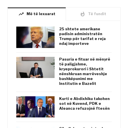
trending_up
whatshot
Më të lexuarat
Të fundit
25 shtete amerikane
padisin administratën
Trump për tarifat e reja
ndaj importeve
Pasuria e fituar në mënyrë
të paligjshme,
kryeprokurori i Shtetit
nënshkruan marrëveshje
bashkëpunimi me
Institutin e Bazelit
Kurti e Abdixhiku takohen
sot në Kuvend, PDK e
Aleanca refuzojnë ftesën