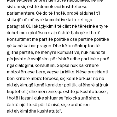
kushtetuese të presidentit të Republikës, në një
sistem siç është demokraci kushtetuese
parlamentare. Që do të thotë, prapë ai duhet t’i
shikojë në mënyrë kumulative kriteret nga
paragrafi 81 i aktgjykimit të cilat në tërësinë e tyre
duhet me u plotësua e ajo është fjala që e thotë
konsultimet me partitë politike ose partinë politike
që kanë kaluar pragun. Dhe këtu nënkupton të
gjitha partitë, në mënyrë kumulative, nuk mund ta
përjashtojë asnjërën, përfshirë edhe partinë e parë
nga dialogimi, konsultimi. Sepse nuk ka kritere
mbizotëruese tjera, veçse juridike. Nëse presidenti
bon kritere mbizotëruese, siç kem kërkuar ne në
aktgjykim, që kanë karakter politik, atëherë ai (nuk
kuptohet..) dhe merr anë, që është jo kushtetuese”,
thotë Hasani, duke shtuar se “ajo çka unë shoh,
është një ftesë për të nisë, siç e urdhëron
aktgjykimi dhe kushtetuta”.