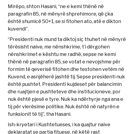
Mirëpo, shton Hasani, “ne e kemi thënë në
paragrafin 85, në mënyrë shprehimore, që çka
është shumicë 50+1, se si fitohen ato, atë e dikton
kuvendi”.
“Presidenti nuk mund ta diktoj siç thuhet në mënyrë
tërësisht naive, me nënshkrime, t’i dërgohen
nënshkrimet e kështu me radhë, sepse ne kemi
thënë në paragrafin 85, se votat e nevojshme për
formim të qeverisë fitohen dhe testohen vetëm në
Kuvend, e asnjëherë jashtë tij. Sepse presidenti nuk
është pushtet. Presidenti kujdeset për balancimin
dhe ruajtjen e pushteteve dhe institucioneve, por
nuk është pjesë e tyre. Nuk ka ndërhyrje nga ana e
tij për vlerësime politike. Nuk është në natyrën e
funksionit të tij”, tha Hasani.
Ish-kryetari i Kushtetueses, i ka quajtur naive
deklaratat se partia fituese, në këtë rast