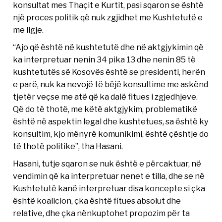
konsultat mes Thaçit e Kurtit, pasi sqaron se është
një proces politik që nuk zgjidhet me Kushtetutë e
me ligje.
“Ajo që është në kushtetutë dhe në aktgjykimin që
ka interpretuar nenin 34 pika 13 dhe nenin 85 të
kushtetutës së Kosovës është se presidenti, herën
e parë, nuk ka nevojë të bëjë konsultime me askënd
tjetër veçse me atë që ka dalë fitues i zgjedhjeve.
Që do të thotë, me këtë aktgjykim, problematikë
është në aspektin legal dhe kushtetues, sa është ky
konsultim, kjo mënyrë komunikimi, është çështje do
të thotë politike”, tha Hasani.
Hasani, tutje sqaron se nuk është e përcaktuar, në
vendimin që ka interpretuar nenet e tilla, dhe se në
Kushtetutë kanë interpretuar disa koncepte si çka
është koalicion, çka është fitues absolut dhe
relative, dhe çka nënkuptohet propozim për ta