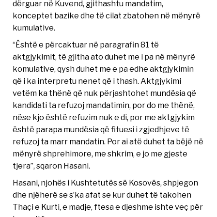
dërguar në Kuvend, gjithashtu mandatim,
konceptet bazike dhe të cilat zbatohen në mënyrë
kumulative.
“Është e përcaktuar në paragrafin 81 të
aktgjykimit, të gjitha ato duhet me i pa në mënyrë
komulative, qysh duhet me e pa edhe aktgjykimin
që i ka interpretu nenet që i thash. Aktgjykimi
vetëm ka thënë që nuk përjashtohet mundësia që
kandidati ta refuzoj mandatimin, por do me thënë,
nëse kjo është refuzim nuk e di, por me aktgjykim
është parapa mundësia që fituesi i zgjedhjeve të
refuzoj ta marr mandatin. Por ai atë duhet ta bëjë në
mënyrë shprehimore, me shkrim, e jo me gjeste
tjera”, sqaron Hasani.
Hasani, njohës i Kushtetutës së Kosovës, shpjegon
dhe njëherë se s’ka afat se kur duhet të takohen
Thaçi e Kurti, e madje, ftesa e djeshme ishte veç për