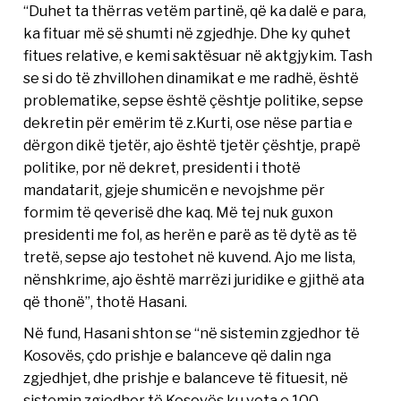
“Duhet ta thërras vetëm partinë, që ka dalë e para,
ka fituar më së shumti në zgjedhje. Dhe ky quhet
fitues relative, e kemi saktësuar në aktgjykim. Tash
se si do të zhvillohen dinamikat e me radhë, është
problematike, sepse është çështje politike, sepse
dekretin për emërim të z.Kurti, ose nëse partia e
dërgon dikë tjetër, ajo është tjetër çështje, prapë
politike, por në dekret, presidenti i thotë
mandatarit, gjeje shumicën e nevojshme për
formim të qeverisë dhe kaq. Më tej nuk guxon
presidenti me fol, as herën e parë as të dytë as të
tretë, sepse ajo testohet në kuvend. Ajo me lista,
nënshkrime, ajo është marrëzi juridike e gjithë ata
që thonë”, thotë Hasani.
Në fund, Hasani shton se “në sistemin zgjedhor të
Kosovës, çdo prishje e balanceve që dalin nga
zgjedhjet, dhe prishje e balanceve të fituesit, në
sistemin zgjedhor të Kosovës ku vota e 100