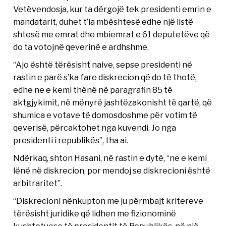
Vetëvendosja, kur ta dërgojë tek presidenti emrin e
mandatarit, duhet t’ia mbështesë edhe një listë
shtesë me emrat dhe mbiemrat e 61 deputetëve që
do ta votojnë qeverinë e ardhshme.
“Ajo është tërësisht naive, sepse presidenti në
rastin e parë s’ka fare diskrecion që do të thotë,
edhe ne e kemi thënë në paragrafin 85 të
aktgjykimit, në mënyrë jashtëzakonisht të qartë, që
shumica e votave të domosdoshme për votim të
qeverisë, përcaktohet nga kuvendi. Jo nga
presidenti i republikës”, tha ai.
Ndërkaq, shton Hasani, në rastin e dytë, “ne e kemi
lënë në diskrecion, por mendoj se diskrecioni është
arbitraritet”.
“Diskrecioni nënkupton me ju përmbajt kritereve
tërësisht juridike që lidhen me fizionominë