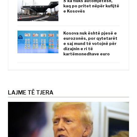
S’ka fluks automjetesh,
kaq po pritet nëpër kufijtë
e Kosovës
Kosova nuk është pjesë e
eurozonës, por qytetarët
e saj mund të votojnë për
dizajnin e ri të
kartëmonedhave euro
LAJME TË TJERA