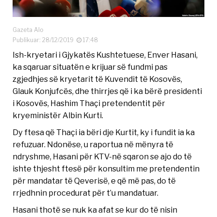
Gazeta Alo
Publikuar: 28/12/2019
17:48
Ish-kryetari i Gjykatës Kushtetuese, Enver Hasani,
ka sqaruar situatën e krijuar së fundmi pas
zgjedhjes së kryetarit të Kuvendit të Kosovës,
Glauk Konjufcës, dhe thirrjes që i ka bërë presidenti
i Kosovës, Hashim Thaçi pretendentit për
kryeministër Albin Kurti.
Dy ftesa që Thaçi ia bëri dje Kurtit, ky i fundit ia ka
refuzuar. Ndonëse, u raportua në mënyra të
ndryshme, Hasani për KTV-në sqaron se ajo do të
ishte thjesht ftesë për konsultim me pretendentin
për mandatar të Qeverisë, e që më pas, do të
rrjedhnin procedurat për t’u mandatuar.
Hasani thotë se nuk ka afat se kur do të nisin