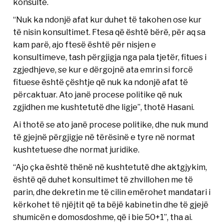
konsultë.
“Nuk ka ndonjë afat kur duhet të takohen ose kur
të nisin konsultimet. Ftesa që është bërë, për aq sa
kam parë, ajo ftesë është për nisjen e
konsultimeve, tash përgjigja nga pala tjetër, fitues i
zgjedhjeve, se kur e dërgojnë ata emrin si forcë
fituese është çështje që nuk ka ndonjë afat të
përcaktuar. Ato janë procese politike që nuk
zgjidhen me kushtetutë dhe ligje”, thotë Hasani.
Ai thotë se ato janë procese politike, dhe nuk mund
të gjejnë përgjigje në tërësinë e tyre në normat
kushtetuese dhe normat juridike.
“Ajo çka është thënë në kushtetutë dhe aktgjykim,
është që duhet konsultimet të zhvillohen me të
parin, dhe dekretin me të cilin emërohet mandatari i
kërkohet të njëjtit që ta bëjë kabinetin dhe të gjejë
shumicën e domosdoshme, që i bie 50+1”, tha ai.