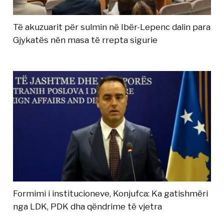
Të akuzuarit për sulmin në Ibër-Lepenc dalin para
Gjykatës nën masa të rrepta sigurie
Formimi i institucioneve, Konjufca: Ka gatishmëri
nga LDK, PDK dha qëndrime të vjetra