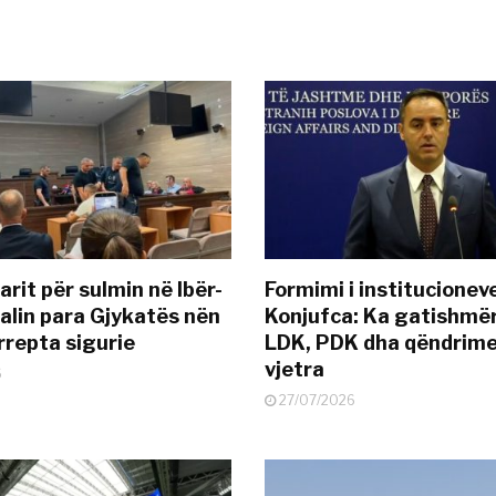
rit për sulmin në Ibër-
Formimi i institucionev
alin para Gjykatës nën
Konjufca: Ka gatishmër
rrepta sigurie
LDK, PDK dha qëndrime
vjetra
6
27/07/2026