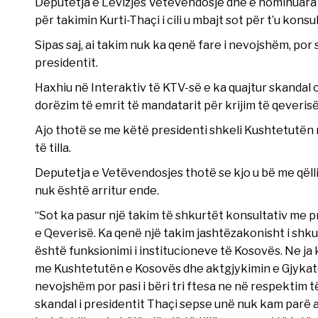
Deputetja e Lëvizjes Vetëvendosje dhe e nominuara p
për takimin Kurti-Thaçi i cili u mbajt sot për t’u kons
Sipas saj, ai takim nuk ka qenë fare i nevojshëm, por s
presidentit.
Haxhiu në Interaktiv të KTV-së e ka quajtur skandal 
dorëzim të emrit të mandatarit për krijim të qeverisë
Ajo thotë se me këtë presidenti shkeli Kushtetutën m
të tilla.
Deputetja e Vetëvendosjes thotë se kjo u bë me qëlli
nuk është arritur ende.
“Sot ka pasur një takim të shkurtët konsultativ me p
e Qeverisë. Ka qenë një takim jashtëzakonisht i shkurt
është funksionimi i institucioneve të Kosovës. Ne ja 
me Kushtetutën e Kosovës dhe aktgjykimin e Gjykatë
nevojshëm por pasi i bëri tri ftesa ne në respektim 
skandal i presidentit Thaçi sepse unë nuk kam parë a