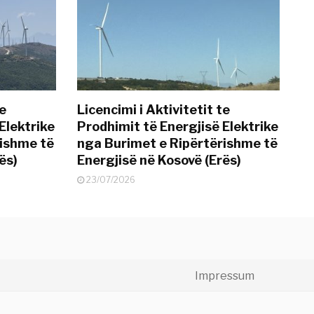
te
Licencimi i Aktivitetit te
Elektrike
Prodhimit të Energjisë Elektrike
rishme të
nga Burimet e Ripërtërishme të
ës)
Energjisë në Kosovë (Erës)
23/07/2026
Impressum