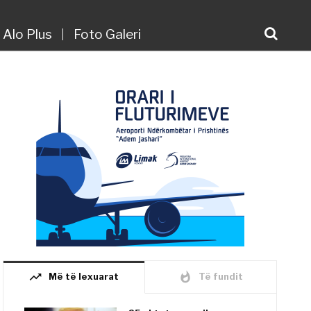
Alo Plus
Foto Galeri
trending_up
whatshot
Më të lexuarat
Të fundit