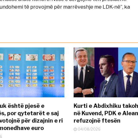
mundohemi të provojmë për marrëveshje me LDK-në”, ka
uk është pjesë e
Kurti e Abdixhiku tako
s, por qytetarët e saj
në Kuvend, PDK e Alea
otojnë për dizajnin e ri
refuzojnë ftesën
ëmonedhave euro
04/08/2026
6