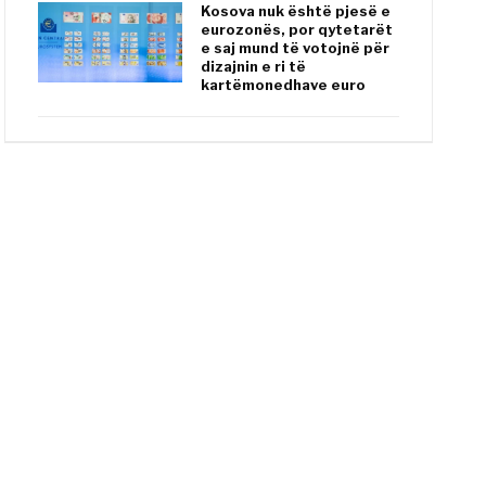
Kosova nuk është pjesë e
eurozonës, por qytetarët
e saj mund të votojnë për
dizajnin e ri të
kartëmonedhave euro