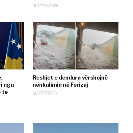
04/08/2026
e,
Reshjet e dendura vërshojnë
i nga
nënkalimin në Ferizaj
 të
27/07/2026