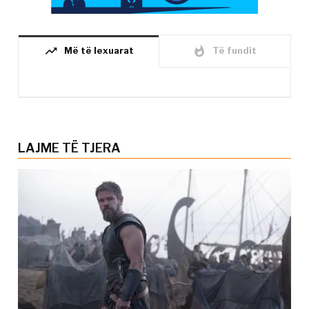
trending_up
whatshot
Më të lexuarat
Të fundit
LAJME TË TJERA