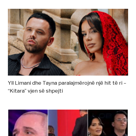
Yll Limani dhe Tayna paralajmërojnë një hit të ri –
“Kitara” vjen së shpejti