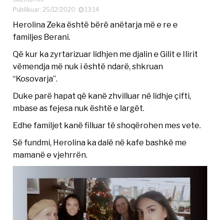
Publikuar: 25/12/2020
13:14
Herolina Zeka është bërë anëtarja më e re e
familjes Berani.
Që kur ka zyrtarizuar lidhjen me djalin e Gilit e Ilirit
vëmendja më nuk i është ndarë, shkruan
“Kosovarja”.
Duke parë hapat që kanë zhvilluar në lidhje çifti,
mbase as fejesa nuk është e largët.
Edhe familjet kanë filluar të shoqërohen mes vete.
Së fundmi, Herolina ka dalë në kafe bashkë me
mamanë e vjehrrën.