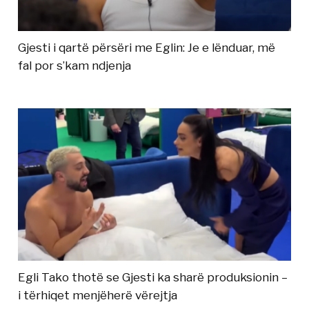
Gjesti i qartë përsëri me Eglin: Je e lënduar, më
fal por s’kam ndjenja
Egli Tako thotë se Gjesti ka sharë produksionin –
i tërhiqet menjëherë vërejtja