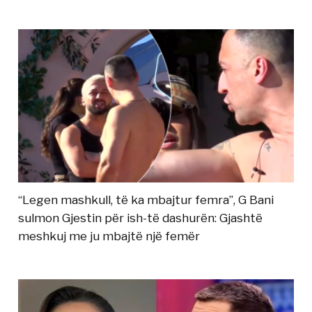
“Legen mashkull, të ka mbajtur femra”, G Bani
sulmon Gjestin për ish-të dashurën: Gjashtë
meshkuj me ju mbajtë një femër