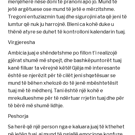
menjëherë nëse doni të pranoni apo jo. Mund të
jetë argëtuese ose mund të jetë e mërzitshme.
Tregoni entuziazmin tuaj dhe sigurojini ata që jeni të
lumtur që nuk ju harrojnë. Bleni ca kohë duke u
thënë atyre se duhet të kontrolloni kalendarin tuaj.
Virgjeresha
Ambicia juaj e shëndetshme po fillon t’i realizojë
gjërat shumë më shpejt, dhe bashkëpuntorët tuaj
kanë filluar ta vërejnë këtë! Gjëja më interesante
është se njerëzit për të cilët jeni shqetësuar se
mund të bëhen xhelozë do të jenë mbështetësit
tuaj më të mëdhenj. Tani është një kohë e
mrekullueshme për të ndërtuar rrjetin tuaj dhe për
të bërë më shumë lidhje.
Peshorja
Sa herë që një person nga e kaluara juaj të kthehet
në jetën tuaj, ai mund të ngjallë emocione konfuze.