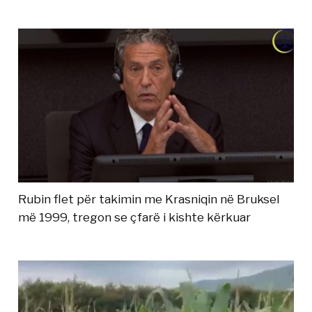
Rubin flet për takimin me Krasniqin në Bruksel
më 1999, tregon se çfarë i kishte kërkuar