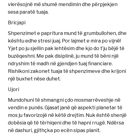
vlerësojnë më shumë mendimin dhe përpjekjen
sesa paratë tuaja.
Bricjapi
Shpenzimet e papritura mund të grumbullohen, dhe
kështu edhe stresi juaj. Por lajmet e mira po vijnë!
Yjet po ju sjellin pak lehtësim dhe kjo do t’ju bëjë të
buzëqeshni. Me pak disiplinë, ju mund të bëni një
ndryshim të madh në gjendjen tuaj financiare.
Rishikoni zakonet tuaja të shpenzimeve dhe krijoni
një buxhet nëse duhet.
Ujori
Mundohuni të shmangni çdo mosmarrëveshje në
vendin e punës. Gjasat janë që aspekti planetar të
mos ju favorizojë në këtë drejtim. Nuk është shenjë
dobësia që të tërhiqeni dhe të hapni rrugë. Ndërsa
në dashuri, gjithçka po ecën sipas planit.