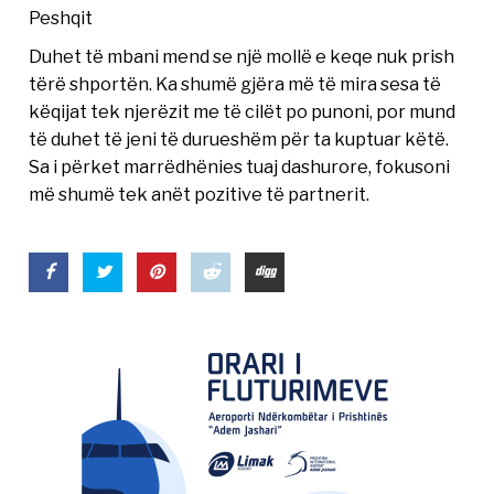
Peshqit
Duhet të mbani mend se një mollë e keqe nuk prish
tërë shportën. Ka shumë gjëra më të mira sesa të
këqijat tek njerëzit me të cilët po punoni, por mund
të duhet të jeni të durueshëm për ta kuptuar këtë.
Sa i përket marrëdhënies tuaj dashurore, fokusoni
më shumë tek anët pozitive të partnerit.