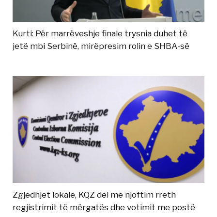
Kurti: Për marrëveshje finale trysnia duhet të
jetë mbi Serbinë, mirëpresim rolin e SHBA-së
Zgjedhjet lokale, KQZ del me njoftim rreth
regjistrimit të mërgatës dhe votimit me postë