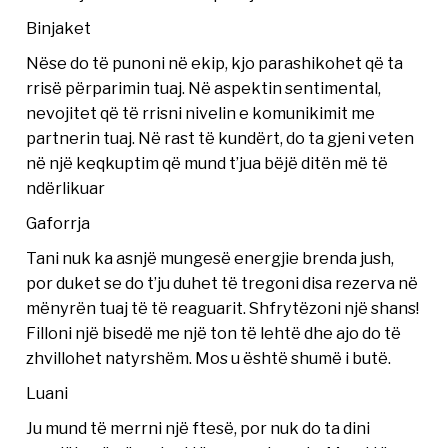
Binjaket
Nëse do të punoni në ekip, kjo parashikohet që ta
rrisë përparimin tuaj. Në aspektin sentimental,
nevojitet që të rrisni nivelin e komunikimit me
partnerin tuaj. Në rast të kundërt, do ta gjeni veten
në një keqkuptim që mund t’jua bëjë ditën më të
ndërlikuar
Gaforrja
Tani nuk ka asnjë mungesë energjie brenda jush,
por duket se do t’ju duhet të tregoni disa rezerva në
mënyrën tuaj të të reaguarit. Shfrytëzoni një shans!
Filloni një bisedë me një ton të lehtë dhe ajo do të
zhvillohet natyrshëm. Mos u është shumë i butë.
Luani
Ju mund të merrni një ftesë, por nuk do ta dini