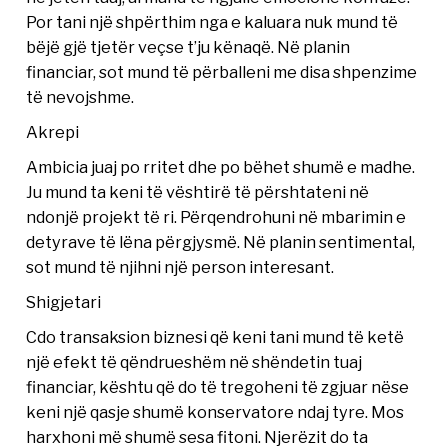
Por tani një shpërthim nga e kaluara nuk mund të
bëjë gjë tjetër veçse t’ju kënaqë. Në planin
financiar, sot mund të përballeni me disa shpenzime
të nevojshme.
Akrepi
Ambicia juaj po rritet dhe po bëhet shumë e madhe.
Ju mund ta keni të vështirë të përshtateni në
ndonjë projekt të ri. Përqendrohuni në mbarimin e
detyrave të lëna përgjysmë. Në planin sentimental,
sot mund të njihni një person interesant.
Shigjetari
Cdo transaksion biznesi që keni tani mund të ketë
një efekt të qëndrueshëm në shëndetin tuaj
financiar, kështu që do të tregoheni të zgjuar nëse
keni një qasje shumë konservatore ndaj tyre. Mos
harxhoni më shumë sesa fitoni. Njerëzit do ta