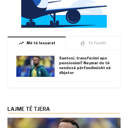
trending_up
whatshot
Më të lexuarat
Të fundit
Santosi, transferimi apo
pensionimi? Neymar do të
vendosë përfundimisht në
dhjetor
LAJME TË TJERA