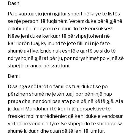
Dashi
Pa e kuptuar, ju jeni ngjitur shpejt në krye të listës
së një personi të fuqishëm. Vetëm duke bërë gjënë
e duhur në mënyrën e duhur, do të keni sukses!
Nëse jeni duke kërkuar të përshpejtoheni në
karrierën tuaj, ky mund të jetë fillimi i një faze
shumë aktive. Ende nuk është e qartë se si do të
ndryshojnë gjërat për ju, por ndryshimet po vijnë së
shpejti, prandaj përgatituni.
Demi
Disa nga anëtarët e familjes tuaj duket se po
përzihen shumë në jetën tuaj, por bëni një hap
prapa dhe mendoni pse ata po e bëjnë këtë gjë. Ata
ju duan! Mundohuni të keni një perspektivë të
freskët mbi marrëdhëniet që keni duke e vendosur
veten në vendin e tyre. Së shpejti do të shihni se sa
shumë ju duan dhe duan që të jeni të lumtur.