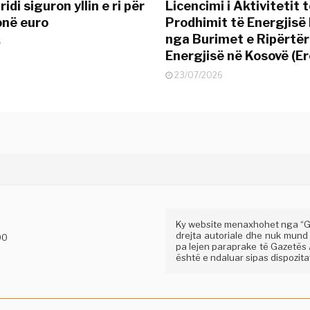
idi siguron yllin e ri për
Licencimi i Aktivitetit 
onë euro
Prodhimit të Energjisë 
nga Burimet e Ripërtë
6
Energjisë në Kosovë (Er
23/07/2026
Ky website menaxhohet nga “Gaz
drejta autoriale dhe nuk mund
00
pa lejen paraprake të Gazetës A
është e ndaluar sipas dispozitav