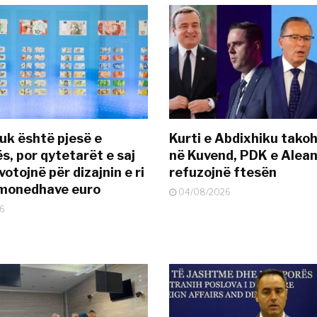
uk është pjesë e
Kurti e Abdixhiku tako
s, por qytetarët e saj
në Kuvend, PDK e Alea
otojnë për dizajnin e ri
refuzojnë ftesën
ëmonedhave euro
04/08/2026
6