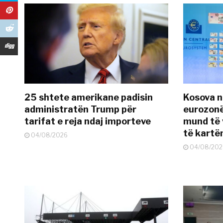
25 shtete amerikane padisin
Kosova n
administratën Trump për
eurozonë
tarifat e reja ndaj importeve
mund të v
të kart
04/08/2026
04/08/202