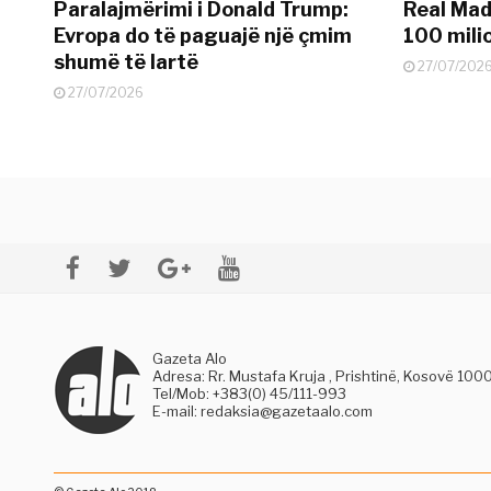
Paralajmërimi i Donald Trump:
Real Madr
Evropa do të paguajë një çmim
100 mili
shumë të lartë
27/07/202
27/07/2026
Gazeta Alo
Adresa: Rr. Mustafa Kruja , Prishtinë, Kosovë 100
Tel/Mob: +383(0) 45/111-993
E-mail:
redaksia@gazetaalo.com