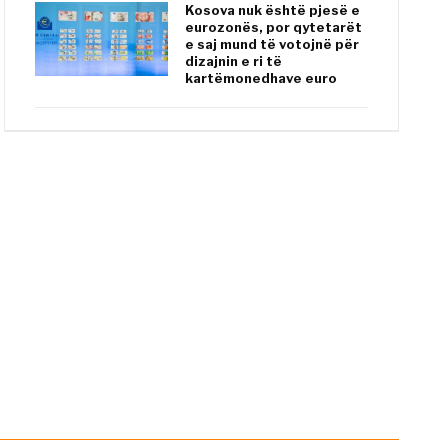
Kosova nuk është pjesë e
eurozonës, por qytetarët
e saj mund të votojnë për
dizajnin e ri të
kartëmonedhave euro