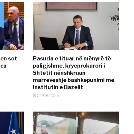
hen sot
Pasuria e fituar në mënyrë të
nca
paligjshme, kryeprokurori i
Shtetit nënshkruan
marrëveshje bashkëpunimi me
Institutin e Bazelit
04/08/2026