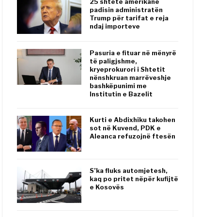
25 shtete amerikane
padisin administratën
Trump për tarifat e reja
ndaj importeve
Pasuria e fituar në mënyrë
të paligjshme,
kryeprokurori i Shtetit
nënshkruan marrëveshje
bashkëpunimi me
Institutin e Bazelit
Kurti e Abdixhiku takohen
sot në Kuvend, PDK e
Aleanca refuzojnë ftesën
S’ka fluks automjetesh,
kaq po pritet nëpër kufijtë
e Kosovës