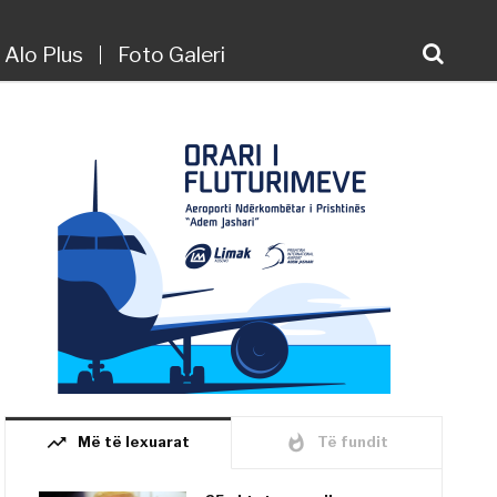
Alo Plus
Foto Galeri
trending_up
whatshot
Më të lexuarat
Të fundit