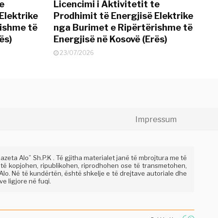
te
Licencimi i Aktivitetit te
Elektrike
Prodhimit të Energjisë Elektrike
rishme të
nga Burimet e Ripërtërishme të
ës)
Energjisë në Kosovë (Erës)
23/07/2026
Impressum
eta Alo” Sh.P.K . Të gjitha materialet janë të mbrojtura me të
 të kopjohen, ripublikohen, riprodhohen ose të transmetohen,
lo. Në të kundërtën, është shkelje e të drejtave autoriale dhe
e ligjore në fuqi.