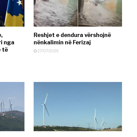
e,
Reshjet e dendura vërshojnë
i nga
nënkalimin në Ferizaj
 të
27/07/2026