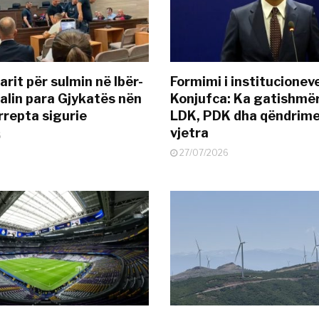
rit për sulmin në Ibër-
Formimi i institucionev
alin para Gjykatës nën
Konjufca: Ka gatishmër
rrepta sigurie
LDK, PDK dha qëndrime
vjetra
6
27/07/2026