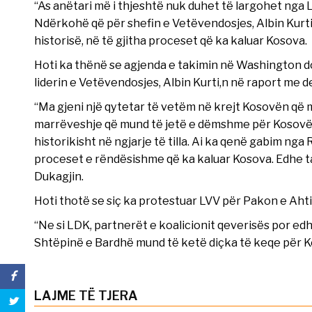
“As anëtari më i thjeshtë nuk duhet të largohet nga 
Ndërkohë që për shefin e Vetëvendosjes, Albin Kurti
historisë, në të gjitha proceset që ka kaluar Kosova.
Hoti ka thënë se agjenda e takimin në Washington do
liderin e Vetëvendosjes, Albin Kurti,n në raport me d
“Ma gjeni një qytetar të vetëm në krejt Kosovën që
marrëveshje që mund të jetë e dëmshme për Kosovën.
historikisht në ngjarje të tilla. Ai ka qenë gabim nga 
proceset e rëndësishme që ka kaluar Kosova. Edhe tas
Dukagjin.
Hoti thotë se siç ka protestuar LVV për Pakon e Ahtis
“Ne si LDK, partnerët e koalicionit qeverisës por edh
Shtëpinë e Bardhë mund të ketë diçka të keqe për Kos
LAJME TË TJERA