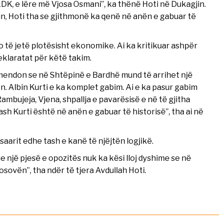
LDK, e lëre më Vjosa Osmani”, ka thënë Hoti në Dukagjin.
n, Hoti tha se gjithmonë ka qenë në anën e gabuar të
 të jetë plotësisht ekonomike. Ai ka kritikuar ashpër
eklaratat për këtë takim.
 mendon se në Shtëpinë e Bardhë mund të arrihet një
 Albin Kurti e ka komplet gabim. Ai e ka pasur gabim
Rambujeja, Vjena, shpallja e pavarësisë e në të gjitha
h Kurti është në anën e gabuar të historisë”, tha ai në
aarit edhe tash e kanë të njëjtën logjikë.
e një pjesë e opozitës nuk ka kësi lloj dyshime se në
ovën”, tha ndër të tjera Avdullah Hoti.