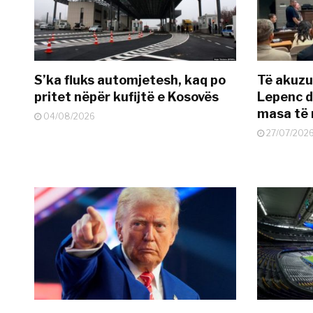
S’ka fluks automjetesh, kaq po
Të akuzua
pritet nëpër kufijtë e Kosovës
Lepenc d
masa të 
04/08/2026
27/07/202