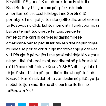
Këshillit të Sigurisë Kombëtare, John Erath dhe
Brad Berkley. U siguruam për përkushtimin
amerikan që procesi i dialogut me Serbinë të
përmbyllet me njohje të ndërsjelltë dhe anëtarësim
të Kosovës në OKB. Është momenti i fundit për ne si
bartës të institucioneve të Kosovës që të
reflektojmë karshi kërkesës dashamirëse
amerikane për ta pezulluar taksën dhe hapur rrugë
mundësisë për të arritur një marrëveshje gjatë këtij
viti. Përgjatë përvojës time pesëmbëdhjetë vjeçare
në politikë, fatkeqësisht, ndodhemi në pikën më të
ulët të marrëdhënieve Kosovë-SHBA dhe ky duhet
të jetë shqetësim për politikën dhe shoqërinë në
Kosovë. Kurrë nuk duhet ta vendosim në pikëpyetje
mbështetjen amerikane dhe partneritetin me
ta!/Gazeta Alo/