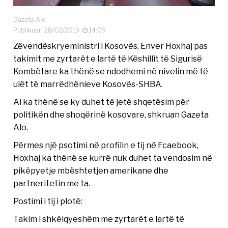
Gazeta Alo
Publikuar: 28/02/2019
14:09
Zëvendëskryeministri i Kosovës, Enver Hoxhaj pas
takimit me zyrtarët e lartë të Këshillit të Sigurisë
Kombëtare ka thënë se ndodhemi në nivelin më të
ulët të marrëdhënieve Kosovës-SHBA.
Ai ka thënë se ky duhet të jetë shqetësim për
politikën dhe shoqërinë kosovare, shkruan Gazeta
Alo.
Përmes një psotimi në profilin e tij në Fcaebook,
Hoxhaj ka thënë se kurrë nuk duhet ta vendosim në
pikëpyetje mbështetjen amerikane dhe
partneritetin me ta.
Postimi i tij i plotë:
Takim i shkëlqyeshëm me zyrtarët e lartë të