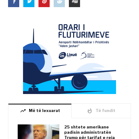
trending_up
whatshot
Më të lexuarat
Të fundit
25 shtete amerikane
padisin administratën
Trump për tarifat e reja