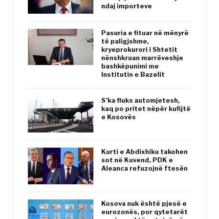
ndaj importeve
Pasuria e fituar në mënyrë
të paligjshme,
kryeprokurori i Shtetit
nënshkruan marrëveshje
bashkëpunimi me
Institutin e Bazelit
S’ka fluks automjetesh,
kaq po pritet nëpër kufijtë
e Kosovës
Kurti e Abdixhiku takohen
sot në Kuvend, PDK e
Aleanca refuzojnë ftesën
Kosova nuk është pjesë e
eurozonës, por qytetarët