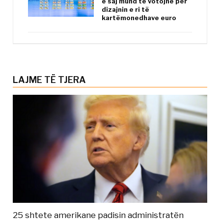
e saj mund të votojnë për
dizajnin e ri të
kartëmonedhave euro
LAJME TË TJERA
25 shtete amerikane padisin administratën