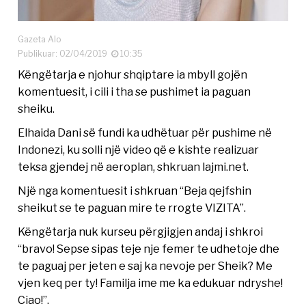
Gazeta Alo
Publikuar: 02/04/2019
10:35
Këngëtarja e njohur shqiptare ia mbyll gojën
komentuesit, i cili i tha se pushimet ia paguan
sheiku.
Elhaida Dani së fundi ka udhëtuar për pushime në
Indonezi, ku solli një video që e kishte realizuar
teksa gjendej në aeroplan, shkruan lajmi.net.
Një nga komentuesit i shkruan “Beja qejfshin
sheikut se te paguan mire te rrogte VIZITA”.
Këngëtarja nuk kurseu përgjigjen andaj i shkroi
“bravo! Sepse sipas teje nje femer te udhetoje dhe
te paguaj per jeten e saj ka nevoje per Sheik? Me
vjen keq per ty! Familja ime me ka edukuar ndryshe!
Ciao!”.