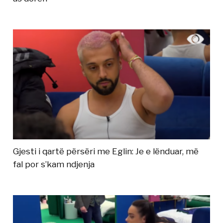
Gjesti i qartë përsëri me Eglin: Je e lënduar, më
fal por s’kam ndjenja