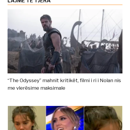
LAJME TË TJERA
“The Odyssey” mahnit kritikët, filmi i ri i Nolan nis
me vlerësime maksimale