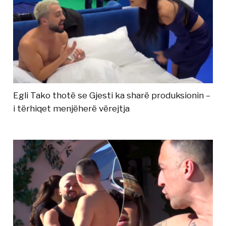
Egli Tako thotë se Gjesti ka sharë produksionin –
i tërhiqet menjëherë vërejtja