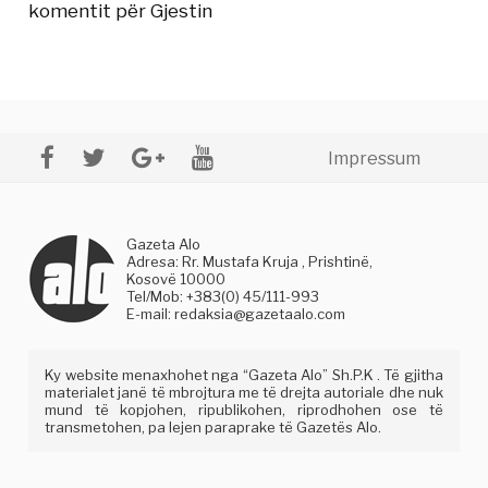
komentit për Gjestin
Impressum
Gazeta Alo
Adresa: Rr. Mustafa Kruja , Prishtinë,
Kosovë 10000
Tel/Mob: +383(0) 45/111-993
E-mail:
redaksia@gazetaalo.com
Ky website menaxhohet nga “Gazeta Alo” Sh.P.K . Të gjitha
materialet janë të mbrojtura me të drejta autoriale dhe nuk
mund të kopjohen, ripublikohen, riprodhohen ose të
transmetohen, pa lejen paraprake të Gazetës Alo.