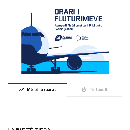
trending_up
whatshot
Më të lexuarat
Të fundit