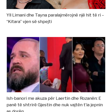
Yll Limani dhe Tayna paralajmërojnë një hit të ri –
“Kitara” vjen së shpejti
Ish-banori me akuza për Laertin dhe Rozanën: E
panë të shtrirë Gjestin dhe nuk vajtën t’ia jepnin
as dorën