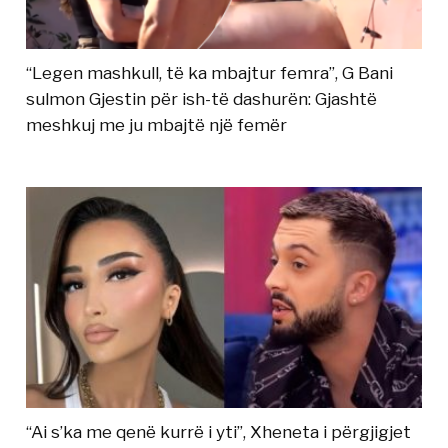
“Legen mashkull, të ka mbajtur femra”, G Bani
sulmon Gjestin për ish-të dashurën: Gjashtë
meshkuj me ju mbajtë një femër
“Ai s’ka me qenë kurrë i yti”, Xheneta i përgjigjet