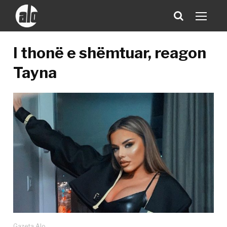
I thonë e shëmtuar, reagon
Tayna
Gazeta Alo