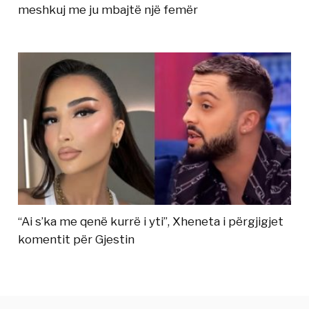
meshkuj me ju mbajtë një femër
“Ai s’ka me qenë kurrë i yti”, Xheneta i përgjigjet
komentit për Gjestin