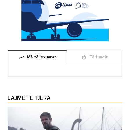
trending_up
whatshot
Më të lexuarat
Të fundit
LAJME TË TJERA