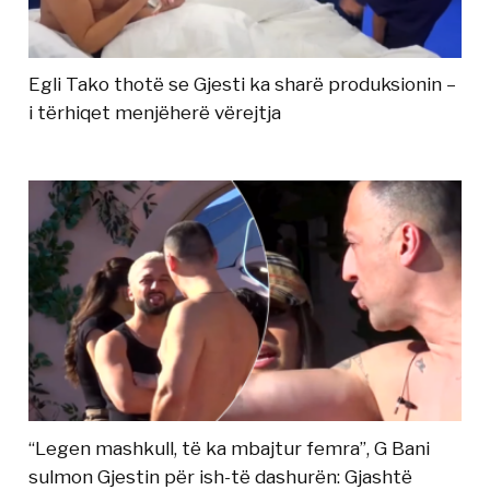
Egli Tako thotë se Gjesti ka sharë produksionin –
i tërhiqet menjëherë vërejtja
“Legen mashkull, të ka mbajtur femra”, G Bani
sulmon Gjestin për ish-të dashurën: Gjashtë