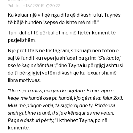
Publikuar: 18/12/2019
20:22
Ka kaluar një vit që nga dita që dikush iu lut Taynës
të bëjë hundën “sepse do ishte më mirë.”
Tani, duhet të përballet me një tjetër koment të
pasjellshëm.
Një profil fals në Instagram, shkruajti nën foton e
saj të fundit ku reperja shfaqet pa grim:
“S’e kuptoj
pse je kaq e shëmtuar,”
dhe Tayna iu përgjigj ashtu si
do t’i përgjigjej vetëm dikush që ka lexuar shumë
libra motivues.
“Unë s’jam miss, unë jam këngëtare. E mirë apo e
keqe, me hundë ose pa hundë, kjo që më ka falur Zoti.
Mua më pëlqen vetja, ta sugjeroj dhe ty. Përderisa
sheh gabime te unë, ti s’je e kënaqur as me veten.
Paqe e dashuri për ty,”
i kthehet Tayna, po në
komente.